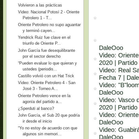
Volvieron a las prácticas
Video: Nacional Potosí 2 - Oriente
Petrolero 1 - T...
Oriente Petrolero no supo aguantar
y terminó cayen...
Yendrick Ruiz fue clave en el
triunfo de Oriente P...
DaleOoo
John García fue desequilibrante
Video: Orient
por el sector derecho
2020 | Partido
“Pueden evaluar lo que quieran y
Video: Real Sa
ustedes (periodis...
Castillo volvió con un Hat Trick
Fecha 7 | Dal
Video: Oriente Petrolero 4 - San
Video: "B"loom
José 3 - Torneo A...
DaleOoo
Oriente Petrolero vence en la
Video: Vasco 
agonía del partido a...
2020 | Partido
¿Sperduti al banco?
Video: Oriente
John García, el Sub 20 que podría
DaleOoo
ir desde el inicio
“Yo no estoy de acuerdo con que
Video: Guabirá
algunos sin memori...
DaleOoo