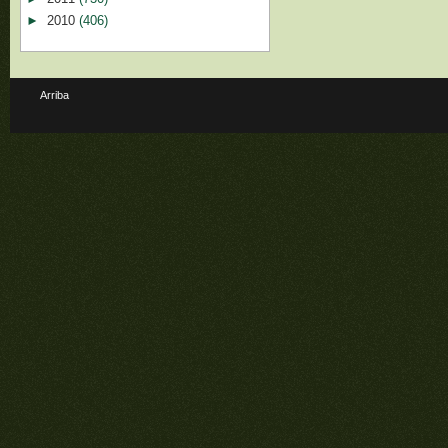
►
2010
(406)
Arriba