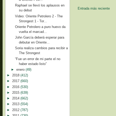
Raphael se llevó los aplausos en
Entrada más reciente
su debut
Video: Oriente Petrolero 2 - The
Strongest 1 - Tor...
Oriente Petrolero a puro huevo da
vuelta el marcad...
John García deberá esperar para
debutar en Oriente...
Soria realiza cambios para recibir a
The Strongest
“Fue un error de mi parte el no
haber estado listo”
►
enero
(49)
►
2018
(412)
►
2017
(660)
►
2016
(530)
►
2015
(639)
►
2014
(662)
►
2013
(554)
►
2012
(787)
►
2011
(730)