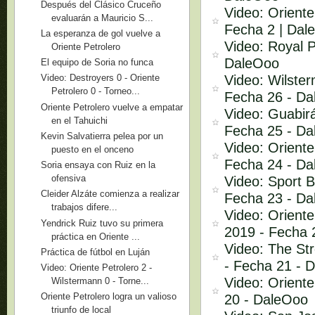
Después del Clásico Cruceño
Video: Oriente
evaluarán a Mauricio S...
Fecha 2 | Dal
La esperanza de gol vuelve a
Video: Royal P
Oriente Petrolero
DaleOoo
El equipo de Soria no funca
Video: Wilster
Video: Destroyers 0 - Oriente
Petrolero 0 - Torneo...
Fecha 26 - D
Oriente Petrolero vuelve a empatar
Video: Guabirá
en el Tahuichi
Fecha 25 - D
Kevin Salvatierra pelea por un
Video: Oriente
puesto en el onceno
Fecha 24 - D
Soria ensaya con Ruiz en la
ofensiva
Video: Sport B
Cleider Alzáte comienza a realizar
Fecha 23 - D
trabajos difere...
Video: Oriente
Yendrick Ruiz tuvo su primera
2019 - Fecha 
práctica en Oriente ...
Video: The Str
Práctica de fútbol en Luján
- Fecha 21 - 
Video: Oriente Petrolero 2 -
Video: Oriente
Wilstermann 0 - Torne...
Oriente Petrolero logra un valioso
20 - DaleOoo
triunfo de local