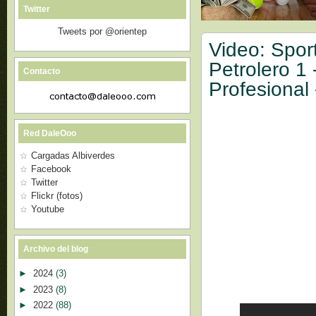
Twitter
Tweets por @orientep
Video: Spor
Petrolero 1 
Contacto
Profesional
Red DaleOoo
Cargadas Albiverdes
Facebook
Twitter
Flickr (fotos)
Youtube
Archivo del blog
►
2024
(3)
►
2023
(8)
►
2022
(88)