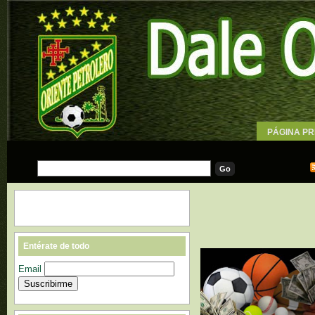
PÁGINA PR
WALLPAPE
Entérate de todo
Email