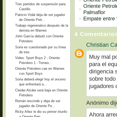
Tres partidos de suspensión para
Oriente Petro
Castillo
Palmaflor
Patricio Vidal deja de ser jugador
Empate entre “
de Oriente Petr...
Trabajo regenerativo después de la
derrota en Warnes
4 Comentario
John García debutó con Oriente
Petrolero
Christian Ca
Soria es cuestionado por su línea
de tres
Muy mal por
Video: Sport Boys 2 - Oriente
Petrolero 1 - Torneo...
para el eq
Oriente Petrolero cae en Warnes
dirigencia 
con Sport Boys
sobre todo
Soria deberá elegir hoy el onceno
que enfrentará a...
jugadores 
Cleider Alzáte será baja en Oriente
Petrolero
Román rescinde y deja de ser
Anónimo dijo
jugador de Oriente Pe...
Ricky Añez le dio su primer triunfo
Ahora arreg
a Oriente Petr...