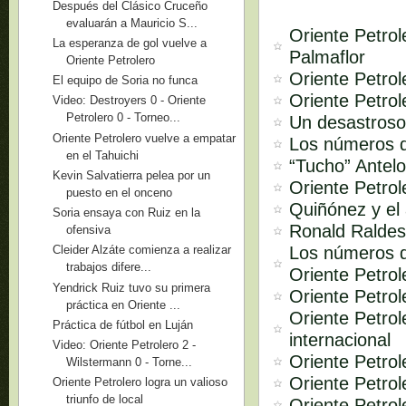
Después del Clásico Cruceño
evaluarán a Mauricio S...
Oriente Petrol
La esperanza de gol vuelve a
Palmaflor
Oriente Petrolero
Oriente Petrol
El equipo de Soria no funca
Oriente Petrol
Video: Destroyers 0 - Oriente
Petrolero 0 - Torneo...
Un desastroso
Oriente Petrolero vuelve a empatar
Los números d
en el Tahuichi
“Tucho” Antelo
Kevin Salvatierra pelea por un
Oriente Petrol
puesto en el onceno
Quiñónez y el 
Soria ensaya con Ruiz en la
Ronald Raldes
ofensiva
Los números d
Cleider Alzáte comienza a realizar
trabajos difere...
Oriente Petrol
Yendrick Ruiz tuvo su primera
Oriente Petrol
práctica en Oriente ...
Oriente Petrol
Práctica de fútbol en Luján
internacional
Video: Oriente Petrolero 2 -
Oriente Petrol
Wilstermann 0 - Torne...
Oriente Petrol
Oriente Petrolero logra un valioso
triunfo de local
Oriente Petrol