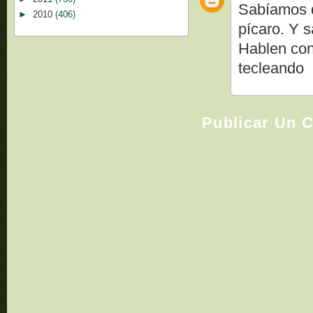
Sabíamos q
►
2010
(406)
pícaro. Y 
Hablen con 
tecleando
Publicar Un 