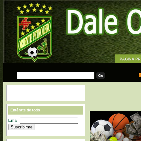
PÁGINA PR
WALLPAPE
Entérate de todo
Email