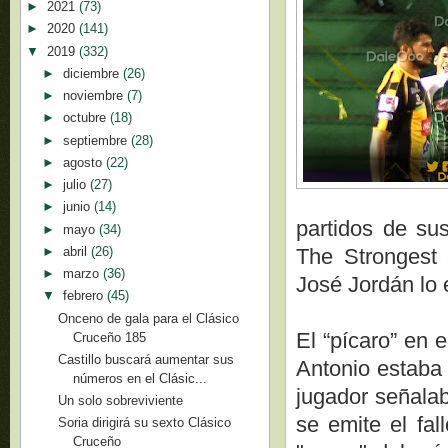
►
2021
(73)
►
2020
(141)
▼
2019
(332)
►
diciembre
(26)
►
noviembre
(7)
►
octubre
(18)
►
septiembre
(28)
►
agosto
(22)
►
julio
(27)
►
junio
(14)
partidos de sus
►
mayo
(34)
►
abril
(26)
The Strongest 
►
marzo
(36)
José Jordán lo 
▼
febrero
(45)
Onceno de gala para el Clásico
El “pícaro” en 
Cruceño 185
Castillo buscará aumentar sus
Antonio estaba 
números en el Clásic...
jugador señala
Un solo sobreviviente
se emite el fal
Soria dirigirá su sexto Clásico
Cruceño