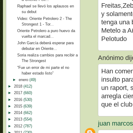
Freitas,Ze
Raphael se llevó los aplausos en
su debut
y solament
Video: Oriente Petrolero 2 - The
tenga una 
Strongest 1 - Tor...
Metelo a Añ
Oriente Petrolero a puro huevo da
vuelta el marcad...
Pelotudo
John García deberá esperar para
debutar en Oriente...
Soria realiza cambios para recibir a
Anónimo dijo
The Strongest
“Fue un error de mi parte el no
Han comenz
haber estado listo”
insulto par
►
enero
(49)
►
2018
(412)
un raport,
►
2017
(660)
arregla cie
►
2016
(530)
que el club
►
2015
(639)
►
2014
(662)
►
2013
(554)
juan marco
►
2012
(787)
►
2011
(730)