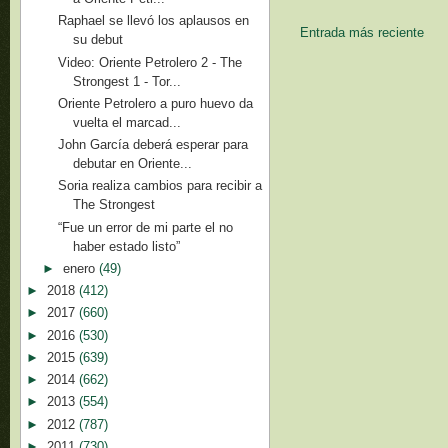
Raphael se llevó los aplausos en
Entrada más reciente
su debut
Video: Oriente Petrolero 2 - The
Strongest 1 - Tor...
Oriente Petrolero a puro huevo da
vuelta el marcad...
John García deberá esperar para
debutar en Oriente...
Soria realiza cambios para recibir a
The Strongest
“Fue un error de mi parte el no
haber estado listo”
►
enero
(49)
►
2018
(412)
►
2017
(660)
►
2016
(530)
►
2015
(639)
►
2014
(662)
►
2013
(554)
►
2012
(787)
►
2011
(730)