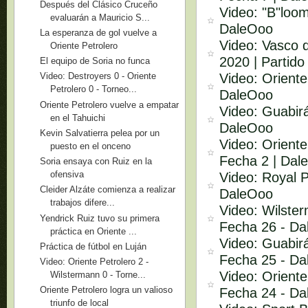
Después del Clásico Cruceño
Video: "B"loom
evaluarán a Mauricio S...
DaleOoo
La esperanza de gol vuelve a
Video: Vasco 
Oriente Petrolero
2020 | Partido
El equipo de Soria no funca
Video: Oriente
Video: Destroyers 0 - Oriente
Petrolero 0 - Torneo...
DaleOoo
Oriente Petrolero vuelve a empatar
Video: Guabirá
en el Tahuichi
DaleOoo
Kevin Salvatierra pelea por un
Video: Oriente
puesto en el onceno
Fecha 2 | Dal
Soria ensaya con Ruiz en la
ofensiva
Video: Royal P
Cleider Alzáte comienza a realizar
DaleOoo
trabajos difere...
Video: Wilster
Yendrick Ruiz tuvo su primera
Fecha 26 - D
práctica en Oriente ...
Video: Guabirá
Práctica de fútbol en Luján
Fecha 25 - D
Video: Oriente Petrolero 2 -
Video: Oriente
Wilstermann 0 - Torne...
Oriente Petrolero logra un valioso
Fecha 24 - D
triunfo de local