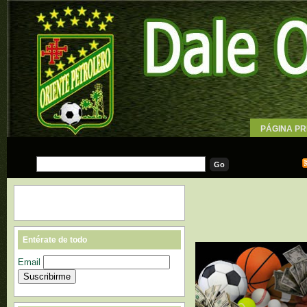
PÁGINA PR
WALLPAPE
Entérate de todo
Email