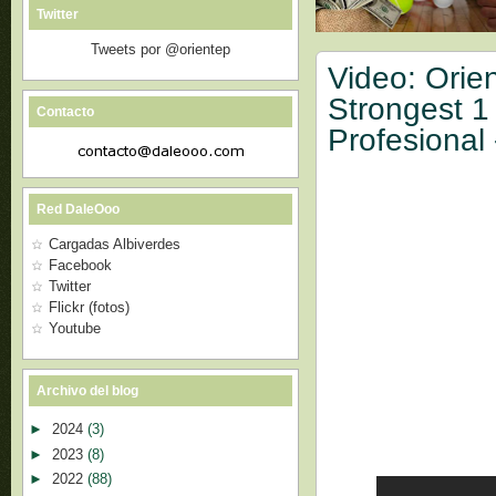
Twitter
Tweets por @orientep
Video: Orien
Strongest 1 
Contacto
Profesional
Red DaleOoo
Cargadas Albiverdes
Facebook
Twitter
Flickr (fotos)
Youtube
Archivo del blog
►
2024
(3)
►
2023
(8)
►
2022
(88)