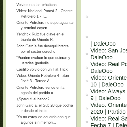
Volvieron a las prácticas
Video: Nacional Potosí 2 - Oriente
Petrolero 1 - T...
Oriente Petrolero no supo aguantar
y terminó cayen...
Yendrick Ruiz fue clave en el
triunfo de Oriente P...
| DaleOoo
John García fue desequilibrante
Video: San Jos
por el sector derecho
DaleOoo
“Pueden evaluar lo que quieran y
Video: Real Po
ustedes (periodis...
Castillo volvió con un Hat Trick
DaleOoo
Video: Oriente Petrolero 4 - San
Video: Oriente
José 3 - Torneo A...
10 | DaleOoo
Oriente Petrolero vence en la
Video: Always 
agonía del partido a...
9 | DaleOoo
¿Sperduti al banco?
Video: Orient
John García, el Sub 20 que podría
2020 | Partido
ir desde el inicio
“Yo no estoy de acuerdo con que
Video: Real Sa
algunos sin memori...
Fecha 7 | Dal