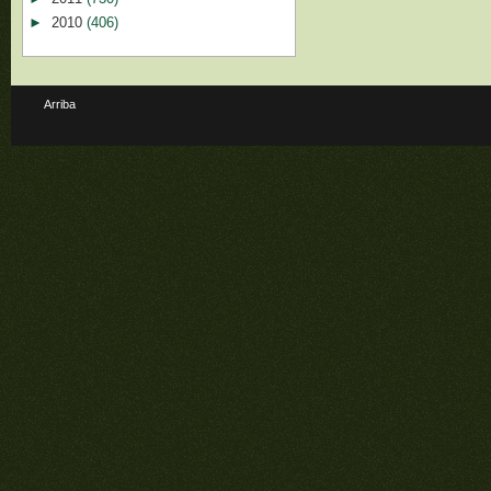
►
2010
(406)
Arriba