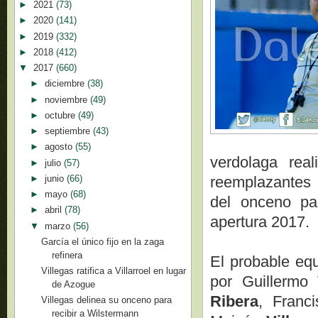
►
2021
(73)
►
2020
(141)
►
2019
(332)
►
2018
(412)
▼
2017
(660)
►
diciembre
(38)
►
noviembre
(49)
►
octubre
(49)
►
septiembre
(43)
►
agosto
(55)
verdolaga rea
►
julio
(57)
►
junio
(66)
reemplazantes 
►
mayo
(68)
del onceno par
►
abril
(78)
apertura 2017.
▼
marzo
(56)
García el único fijo en la zaga
refinera
El probable equ
Villegas ratifica a Villarroel en lugar
por Guillermo
de Azogue
Ribera
, Franc
Villegas delinea su onceno para
recibir a Wilstermann