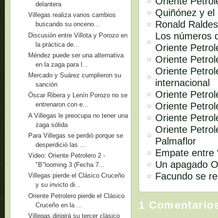
Oriente Petrol
delantera
Quiñónez y el 
Villegas realiza varios cambios
Ronald Raldes
buscando su onceno...
Los números d
Discusión entre Villota y Porozo en
la práctica de...
Oriente Petrol
Méndez puede ser una alternativa
Oriente Petrol
en la zaga para l...
Oriente Petrol
Mercado y Suárez cumplieron su
internacional
sanción
Oriente Petrol
Óscar Ribera y Lenín Porozo no se
Oriente Petrol
entrenaron con e...
A Villegas le preocupa no tener una
Oriente Petrol
zaga sólida
Oriente Petro
Para Villegas se perdió porque se
Palmaflor
desperdició las ...
Empate entre “
Video: Oriente Petrolero 2 -
Un apagado Or
"B"looming 3 (Fecha 7...
Facundo se re
Villegas pierde el Clásico Cruceño
y su invicto di...
Oriente Petrolero pierde el Clásico
1 Comentario
Cruceño en la ...
Villegas dirigirá su tercer clásico