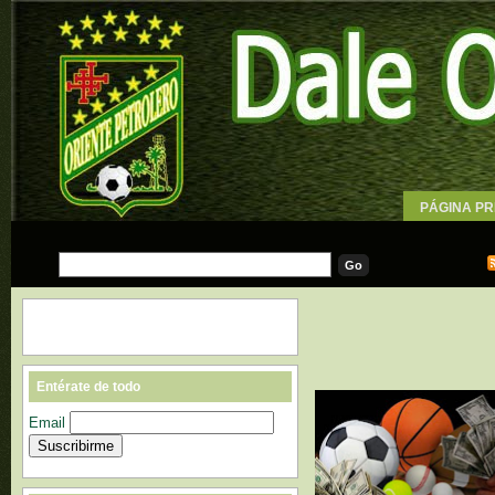
PÁGINA PR
WALLPAPE
Entérate de todo
Email