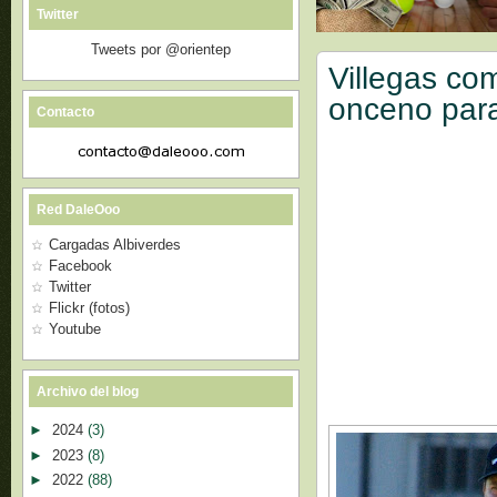
Twitter
Tweets por @orientep
Villegas co
onceno para
Contacto
Red DaleOoo
Cargadas Albiverdes
Facebook
Twitter
Flickr (fotos)
Youtube
Archivo del blog
►
2024
(3)
►
2023
(8)
►
2022
(88)