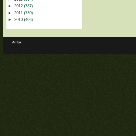
►
2012
(787)
►
2011
(730)
►
2010
(406)
Arriba