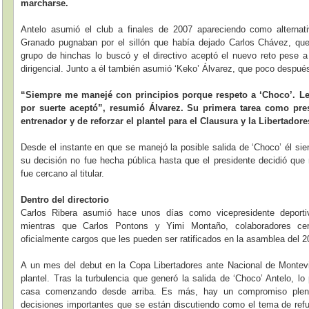
marcharse.
Antelo asumió el club a finales de 2007 apareciendo como alterna
Granado pugnaban por el sillón que había dejado Carlos Chávez, que
grupo de hinchas lo buscó y el directivo aceptó el nuevo reto pese a 
dirigencial. Junto a él también asumió ‘Keko’ Álvarez, que poco después 
“Siempre me manejé con principios porque respeto a ‘Choco’. L
por suerte aceptó”, resumió Álvarez. Su primera tarea como pres
entrenador y de reforzar el plantel para el Clausura y la Libertadore
Desde el instante en que se manejó la posible salida de ‘Choco’ él si
su decisión no fue hecha pública hasta que el presidente decidió qu
fue cercano al titular.
Dentro del directorio
Carlos Ribera asumió hace unos días como vicepresidente deport
mientras que Carlos Pontons y Yimi Montaño, colaboradores cer
oficialmente cargos que les pueden ser ratificados en la asamblea del 2
A un mes del debut en la Copa Libertadores ante Nacional de Montevid
plantel. Tras la turbulencia que generó la salida de ‘Choco’ Antelo, l
casa comenzando desde arriba. Es más, hay un compromiso pleno
decisiones importantes que se están discutiendo como el tema de refu