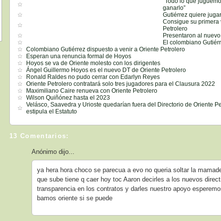
“Todo lo que juguemo
ganarlo”
Gutiérrez quiere jugar
Consigue su primera v
Petrolero
Presentaron al nuev
El colombiano Gutiérr
Colombiano Gutiérrez dispuesto a venir a Oriente Petrolero
Esperan una renuncia formal de Hoyos
Hoyos se va de Oriente molesto con los dirigentes
Ángel Guillermo Hoyos es el nuevo DT de Oriente Petrolero
Ronald Raldes no pudo cerrar con Edarlyn Reyes
Oriente Petrolero contratará solo tres jugadores para el Clausura 2022
Maximiliano Caire renueva con Oriente Petrolero
Wilson Quiñónez hasta el 2023
Velásco, Saavedra y Urioste quedarían fuera del Directorio de Oriente P
estipula el Estatuto
13 Comentarios:
Anónimo dijo...
ya hera hora choco se parecua a evo no queria soltar la mamade
que sube tiene q caer hoy toc Aaron decirles a los nuevos direc
transparencia en los contratos y darles nuestro apoyo esperem
bamos oriente si se puede