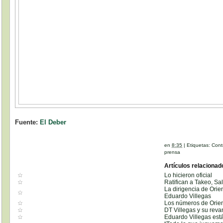
Fuente:
El Deber
en
8:35
|
Etiquetas:
Cont
prensa
Artículos relacionad
Lo hicieron oficial
Ratifican a Takeo, Sa
La dirigencia de Orie
Eduardo Villegas
Los números de Orient
DT Villegas y su reva
Eduardo Villegas está