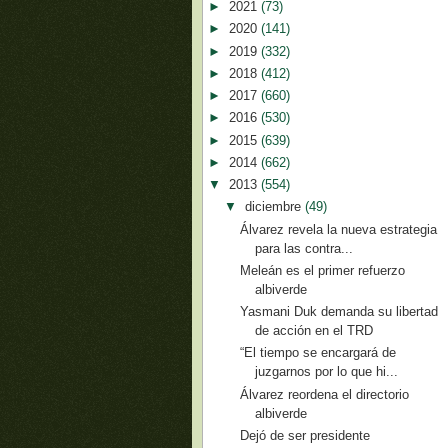
►
2021
(73)
►
2020
(141)
►
2019
(332)
►
2018
(412)
►
2017
(660)
►
2016
(530)
►
2015
(639)
►
2014
(662)
▼
2013
(554)
▼
diciembre
(49)
Álvarez revela la nueva estrategia
para las contra...
Meleán es el primer refuerzo
albiverde
Yasmani Duk demanda su libertad
de acción en el TRD
“El tiempo se encargará de
juzgarnos por lo que hi...
Álvarez reordena el directorio
albiverde
Dejó de ser presidente