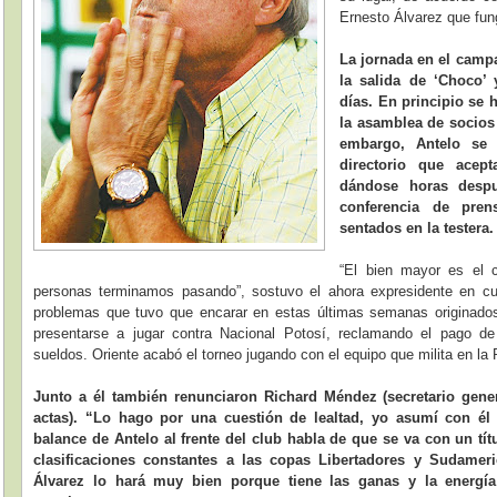
Ernesto Álvarez que fun
La jornada en el camp
la salida de ‘Choco’
días. En principio se 
la asamblea de socios
embargo, Antelo se 
directorio que acep
dándose horas despu
conferencia de pren
sentados en la testera.
“El bien mayor es el cl
personas terminamos pasando”, sostuvo el ahora expresidente en cu
problemas que tuvo que encarar en estas últimas semanas originados 
presentarse a jugar contra Nacional Potosí, reclamando el pago de
sueldos. Oriente acabó el torneo jugando con el equipo que milita en la 
Junto a él también renunciaron Richard Méndez (secretario gener
actas). “Lo hago por una cuestión de lealtad, yo asumí con él
balance de Antelo al frente del club habla de que se va con un tít
clasificaciones constantes a las copas Libertadores y Sudamer
Álvarez lo hará muy bien porque tiene las ganas y la energí