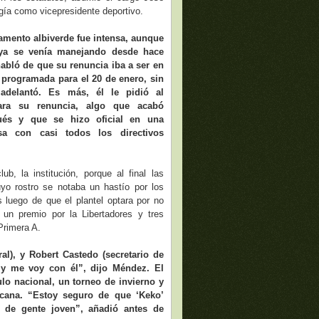
gía como vicepresidente deportivo.
amento albiverde fue intensa, aunque
 ya se venía manejando desde hace
habló de que su renuncia iba a ser en
 programada para el 20 de enero, sin
adelantó. Es más, él le pidió al
tara su renuncia, algo que acabó
és y que se hizo oficial en una
sa con casi todos los directivos
ub, la institución, porque al final las
yo rostro se notaba un hastío por los
luego de que el plantel optara por no
 un premio por la Libertadores y tres
Primera A.
al), y Robert Castedo (secretario de
 y me voy con él”, dijo Méndez. El
ulo nacional, un torneo de invierno y
icana. “Estoy seguro de que ‘Keko’
a de gente joven”, añadió antes de