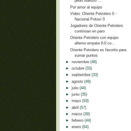
pedo nuestro ...
Por amor al equipo
Video: Oriente Petrolero 0 -
Nacional Potosí 0
Jugadores de Oriente Petrolero
continúan en paro
Oriente Petrolero con equipo
alterno empata 0-0 co...
Oriente Petrolero es favorito para
sumar puntos
►
noviembre
(48)
►
octubre
(33)
►
septiembre
(33)
►
agosto
(49)
►
julio
(44)
►
junio
(35)
►
mayo
(59)
►
abril
(57)
►
marzo
(39)
►
febrero
(44)
►
enero
(64)