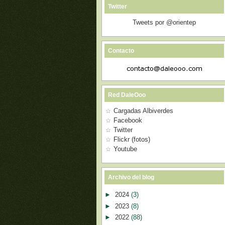
Twitter
Tweets por @orientep
Contacto
Red DaleOoo
Cargadas Albiverdes
Facebook
Twitter
Flickr (fotos)
Youtube
Archivo del blog
►
2024
(3)
►
2023
(8)
►
2022
(88)