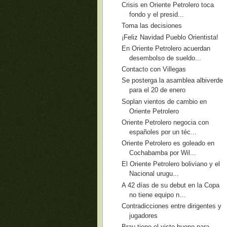
Crisis en Oriente Petrolero toca
fondo y el presid...
Toma las decisiones
¡Feliz Navidad Pueblo Orientista!
En Oriente Petrolero acuerdan
desembolso de sueldo...
Contacto con Villegas
Se posterga la asamblea albiverde
para el 20 de enero
Soplan vientos de cambio en
Oriente Petrolero
Oriente Petrolero negocia con
españoles por un téc...
Oriente Petrolero es goleado en
Cochabamba por Wil...
El Oriente Petrolero boliviano y el
Nacional urugu...
A 42 días de su debut en la Copa
no tiene equipo n...
Contradicciones entre dirigentes y
jugadores
Brau tiene el visto bueno para