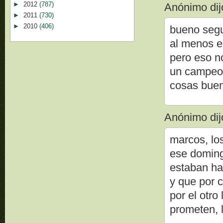
►
2012
(787)
Anónimo dijo
►
2011
(730)
►
2010
(406)
bueno segu
al menos es
pero eso n
un campeon
cosas buen
Anónimo dijo
marcos, lo
ese doming
estaban hac
y que por 
por el otr
prometen, l