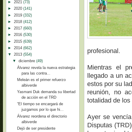
►
2021
(73)
►
2020
(141)
►
2019
(332)
►
2018
(412)
►
2017
(660)
►
2016
(530)
►
2015
(639)
►
2014
(662)
profesional.
▼
2013
(554)
▼
diciembre
(49)
Mientras el p
Álvarez revela la nueva estrategia
para las contra...
llegado a un ac
Meleán es el primer refuerzo
estos por su lad
albiverde
reunión, no a
Yasmani Duk demanda su libertad
de acción en el TRD
totalidad de los
“El tiempo se encargará de
juzgarnos por lo que hi...
Ayer se vencía
Álvarez reordena el directorio
albiverde
Disputas (TRD)
Dejó de ser presidente