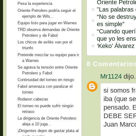
Oriente Petrol
Pesa la experiencia
"Las palabras
Oriente Petrolero podría seguir el
“No se destruy
ejemplo de Wils...
es simple”
Equipo listo para jugar en Warnes
TRD observa demandas de Oriente
“Cuando quería
Petrolero y de Fabol
que yo les ens
Los chicos de avilés van por el
‘Keko’ Álvarez
triunfo
Pretende mezclar su equipo para ir
a Warnes
8 Comentario
Se agrava la tensión entre Oriente
Petrolero y Fabol
Mr1124
dijo.
Continuidad del torneo en riesgo
Fabol amenaza con paralizar el
si somos fr
torneo
iba (que se
Rodaron cabezas
El torneo no puede sufrir ningún
pensado.
retraso
DEBE SER
La dirigencia de Oriente Petrolero
Juan Marc
aleja a 10 juga...
¡Dirigentes dejen de gastar plata al