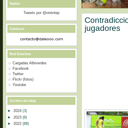
Twitter
Tweets por @orientep
Contradiccio
jugadores
Contacto
Red DaleOoo
Cargadas Albiverdes
Facebook
Twitter
Flickr (fotos)
Youtube
Archivo del blog
►
2024
(3)
►
2023
(8)
►
2022
(88)