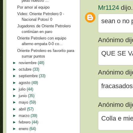
pedo nuestro ...
Mr1124
dijo.
Por amor al equipo
Video: Oriente Petrolero 0 -
Nacional Potosí 0
sean o no 
Jugadores de Oriente Petrolero
continúan en paro
Oriente Petrolero con equipo
Anónimo dijo
alterno empata 0-0 co...
Oriente Petrolero es favorito para
QUE SE V
sumar puntos
►
noviembre
(48)
►
octubre
(33)
Anónimo dijo
►
septiembre
(33)
►
agosto
(49)
fracasados 
►
julio
(44)
►
junio
(35)
►
mayo
(59)
Anónimo dijo
►
abril
(57)
►
marzo
(39)
Colla e mie
►
febrero
(44)
►
enero
(64)