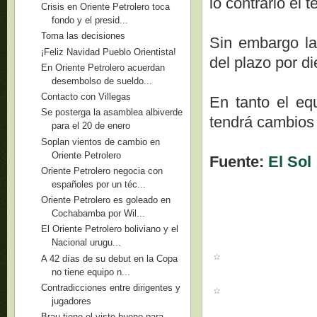
lo contrario el 
Crisis en Oriente Petrolero toca
fondo y el presid...
Toma las decisiones
Sin embargo la
¡Feliz Navidad Pueblo Orientista!
del plazo por di
En Oriente Petrolero acuerdan
desembolso de sueldo...
Contacto con Villegas
En tanto el eq
Se posterga la asamblea albiverde
tendrá cambios 
para el 20 de enero
Soplan vientos de cambio en
Oriente Petrolero
Fuente:
El Sol
Oriente Petrolero negocia con
españoles por un téc...
Oriente Petrolero es goleado en
Cochabamba por Wil...
El Oriente Petrolero boliviano y el
Nacional urugu...
A 42 días de su debut en la Copa
no tiene equipo n...
Contradicciones entre dirigentes y
jugadores
Brau tiene el visto bueno para