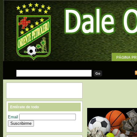
PÁGINA PR
WALLPAPE
Entérate de todo
Email