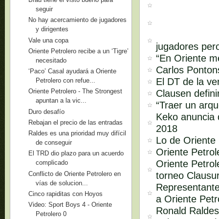
seguir
No hay acercamiento de jugadores
y dirigentes
Vale una copa
jugadores pero
Oriente Petrolero recibe a un ‘Tigre’
“En Oriente m
necesitado
Carlos Pontons
‘Paco’ Casal ayudará a Oriente
El DT de la ve
Petrolero con refue...
Oriente Petrolero - The Strongest
Clausen defini
apuntan a la vic...
“Traer un arq
Duro desafío
Keko anuncia q
Rebajan el precio de las entradas
2018
Raldes es una prioridad muy difícil
Lo de Oriente 
de conseguir
Oriente Petro
El TRD dio plazo para un acuerdo
Oriente Petrol
complicado
Conflicto de Oriente Petrolero en
torneo Clausu
vías de solucion...
Representante
Cinco rapiditas con Hoyos
a Oriente Petr
Video: Sport Boys 4 - Oriente
Ronald Raldes
Petrolero 0