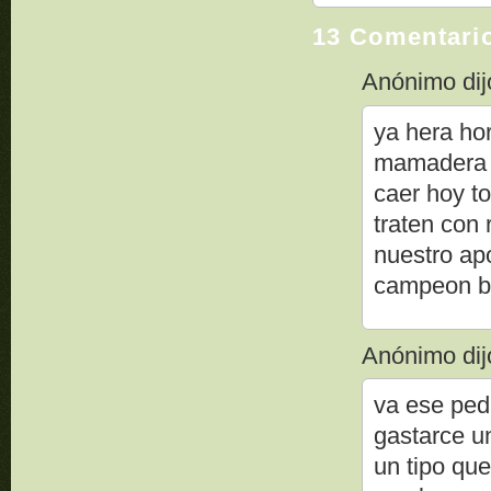
13 Comentari
Anónimo dijo
ya hera ho
mamadera p
caer hoy to
traten con 
nuestro ap
campeon ba
Anónimo dijo
va ese ped
gastarce un
un tipo que