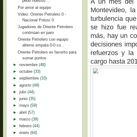
A un mes del 
pedo nuestro ...
Por amor al equipo
Montevideo, la
Video: Oriente Petrolero 0 -
turbulencia que
Nacional Potosí 0
se hizo fue r
Jugadores de Oriente Petrolero
continúan en paro
más, hay un co
Oriente Petrolero con equipo
decisiones imp
alterno empata 0-0 co...
refuerzos y la
Oriente Petrolero es favorito para
sumar puntos
cargo hasta 20
►
noviembre
(48)
►
octubre
(33)
►
septiembre
(33)
►
agosto
(49)
►
julio
(44)
►
junio
(35)
►
mayo
(59)
►
abril
(57)
►
marzo
(39)
►
febrero
(44)
►
enero
(64)