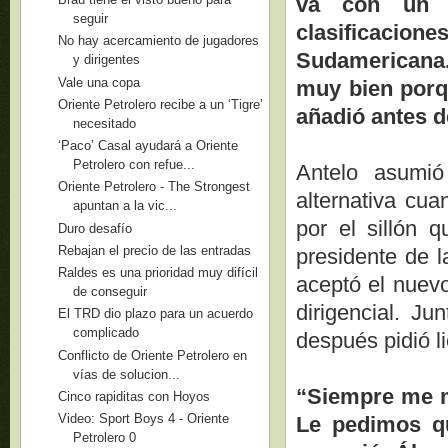
va con un t
seguir
clasificacio
No hay acercamiento de jugadores
Sudamericana.
y dirigentes
Vale una copa
muy bien porqu
Oriente Petrolero recibe a un ‘Tigre’
añadió antes 
necesitado
‘Paco’ Casal ayudará a Oriente
Petrolero con refue...
Antelo asumió
Oriente Petrolero - The Strongest
alternativa cu
apuntan a la vic...
por el sillón 
Duro desafío
Rebajan el precio de las entradas
presidente de l
Raldes es una prioridad muy difícil
aceptó el nuevo
de conseguir
dirigencial. J
El TRD dio plazo para un acuerdo
complicado
después pidió l
Conflicto de Oriente Petrolero en
vías de solucion...
“Siempre me m
Cinco rapiditas con Hoyos
Video: Sport Boys 4 - Oriente
Le pedimos qu
Petrolero 0