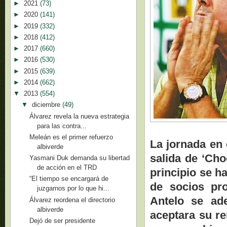
►
2021
(73)
►
2020
(141)
►
2019
(332)
►
2018
(412)
►
2017
(660)
►
2016
(530)
►
2015
(639)
►
2014
(662)
▼
2013
(554)
▼
diciembre
(49)
Álvarez revela la nueva estrategia
para las contra...
Meleán es el primer refuerzo
La jornada en 
albiverde
salida de ‘Ch
Yasmani Duk demanda su libertad
de acción en el TRD
principio se h
“El tiempo se encargará de
de socios pr
juzgarnos por lo que hi...
Antelo se ade
Álvarez reordena el directorio
albiverde
aceptara su r
Dejó de ser presidente