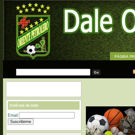
PÁGINA PR
WALLPAPE
Entérate de todo
Email