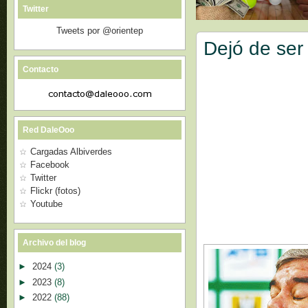
Twitter
Tweets por @orientep
Dejó de ser
Contacto
Red DaleOoo
Cargadas Albiverdes
Facebook
Twitter
Flickr (fotos)
Youtube
Archivo del blog
►
2024
(3)
►
2023
(8)
►
2022
(88)