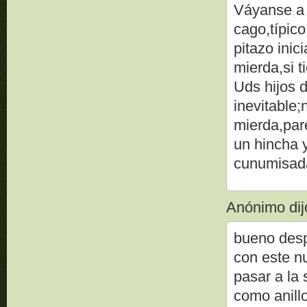
Váyanse a 
cago,típico
pitazo inic
mierda,si t
Uds hijos d
inevitable;
mierda,par
un hincha y
cunumisada 
Anónimo dijo
bueno desp
con este n
pasar a la 
como anillo