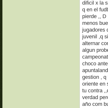
dificil x l
q en el fud
pierde ,, D
menos buen
jugadores d
juvenil ,q
alternar co
algun probe
campeonato 
choco antel
apuntaland
gestion , q
oriente en 
tu contra ,
verdad per
año com bu