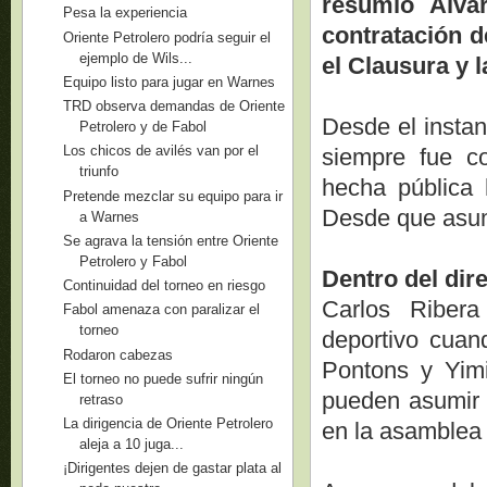
resumió Álva
Pesa la experiencia
contratación d
Oriente Petrolero podría seguir el
ejemplo de Wils...
el Clausura y l
Equipo listo para jugar en Warnes
TRD observa demandas de Oriente
Desde el instan
Petrolero y de Fabol
Los chicos de avilés van por el
siempre fue co
triunfo
hecha pública 
Pretende mezclar su equipo para ir
Desde que asumi
a Warnes
Se agrava la tensión entre Oriente
Petrolero y Fabol
Dentro del dir
Continuidad del torneo en riesgo
Carlos Riber
Fabol amenaza con paralizar el
torneo
deportivo cuan
Rodaron cabezas
Pontons y Yimi
El torneo no puede sufrir ningún
pueden asumir o
retraso
La dirigencia de Oriente Petrolero
en la asamblea 
aleja a 10 juga...
¡Dirigentes dejen de gastar plata al