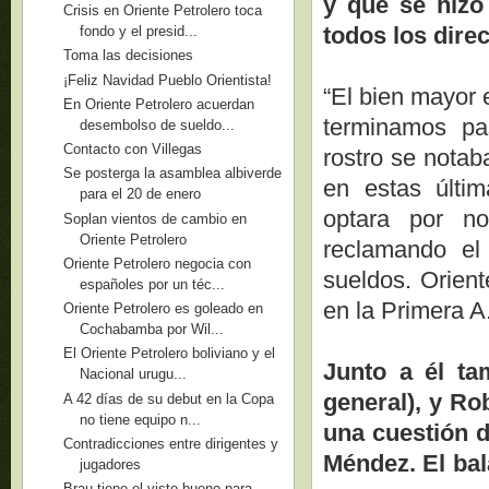
y que se hizo
Crisis en Oriente Petrolero toca
todos los direc
fondo y el presid...
Toma las decisiones
¡Feliz Navidad Pueblo Orientista!
“El bien mayor e
En Oriente Petrolero acuerdan
terminamos pa
desembolso de sueldo...
Contacto con Villegas
rostro se notab
Se posterga la asamblea albiverde
en estas últi
para el 20 de enero
optara por no
Soplan vientos de cambio en
Oriente Petrolero
reclamando el
Oriente Petrolero negocia con
sueldos. Orient
españoles por un téc...
en la Primera A
Oriente Petrolero es goleado en
Cochabamba por Wil...
El Oriente Petrolero boliviano y el
Junto a él ta
Nacional urugu...
general), y Ro
A 42 días de su debut en la Copa
no tiene equipo n...
una cuestión d
Contradicciones entre dirigentes y
Méndez. El bal
jugadores
Brau tiene el visto bueno para