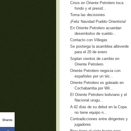
Crisis en Oriente Petrolero toca
fondo y el presid...
Toma las decisiones
¡Feliz Navidad Pueblo Orientista!
En Oriente Petrolero acuerdan
desembolso de sueldo...
Contacto con Villegas
Se posterga la asamblea albiverde
para el 20 de enero
Soplan vientos de cambio en
Oriente Petrolero
Oriente Petrolero negocia con
españoles por un téc...
Oriente Petrolero es goleado en
Cochabamba por Wil...
El Oriente Petrolero boliviano y el
Nacional urugu...
A 42 días de su debut en la Copa
no tiene equipo n...
Contradicciones entre dirigentes y
Shares
jugadores
Brau tiene el visto bueno para