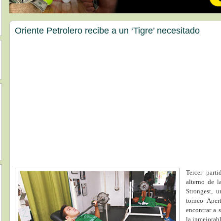
Oriente Petrolero recibe a un ‘Tigre’ necesitado
Tercer part
alterno de 
Strongest, u
torneo Aper
encontrar a 
la inmejorabl