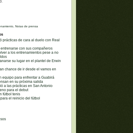
0.
enamiento
,
Notas de prensa
os
ró prácticas de cara al duelo con Real
a entrenarse con sus compañeros
lver a los entrenamientos pese a no
eldos
narse su lugar en el plantel de Erwin
an chance de ir desde el vamos en
n equipo para enfrentar a Guabirá
ensan en su próxima salida
vió a las prácticas en San Antonio
ceno para el debut
 fútbol tenis
para el reinicio del fútbol
osos