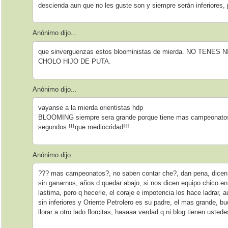
descienda aun que no les guste son y siempre serán inferiores,
Anónimo dijo...
que sinverguenzas estos blooministas de mierda. NO TEN
CHOLO HIJO DE PUTA.
Anónimo dijo...
vayanse a la mierda orientistas hdp
BLOOMING siempre sera grande porque tiene mas campeonatos
segundos !!!que mediocridad!!!
Anónimo dijo...
??? mas campeonatos?, no saben contar che?, dan pena, dicen 
sin ganarnos, años d quedar abajo, si nos dicen equipo chico e
lastima, pero q hecerle, el coraje e impotencia los hace ladrar,
sin inferiores y Oriente Petrolero es su padre, el mas grande, b
llorar a otro lado florcitas, haaaaa verdad q ni blog tienen uste