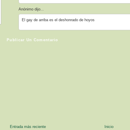
Anónimo dijo...
El gay de arriba es el deshonrado de hoyos
Publicar Un Comentario
Entrada más reciente
Inicio