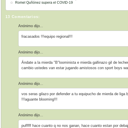
Romel Quñónez supera el COVID-19
13 Comentarios:
Anónimo dijo...
fracasados !!!equipo regional!!!
Anónimo dijo...
Ándate a la mierda "B"loominista e mierda gallinazo gil de leche
cambio ustedes van estar jugando amistosos con sport boys wa
Anónimo dijo...
vos seras gilazo por defender a tu equipucho de mierda de liga b
!!!aguante blooming!!!
Anónimo dijo...
pufffff hace cuanto q no nos ganan, hace cuanto estan por debaj