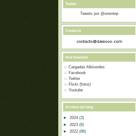
Twitter
Tweets por @orientep
Contacto
Red DaleOoo
Cargadas Albiverdes
Facebook
Twitter
Flickr (fotos)
Youtube
Archivo del blog
►
2024
(3)
►
2023
(8)
►
2022
(88)