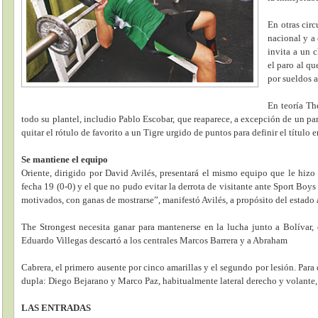
En otras circ
nacional y a 
invita a un 
el paro al qu
por sueldos a
En teoría Th
todo su plantel, includio Pablo Escobar, que reaparece, a excepción de un pa
quitar el rótulo de favorito a un Tigre urgido de puntos para definir el título e
Se mantiene el equipo
Oriente, dirigido por David Avilés, presentará el mismo equipo que le hizo
fecha 19 (0-0) y el que no pudo evitar la derrota de visitante ante Sport Boys
motivados, con ganas de mostrarse”, manifestó Avilés, a propósito del estado
The Strongest necesita ganar para mantenerse en la lucha junto a Bolívar
Eduardo Villegas descartó a los centrales Marcos Barrera y a Abraham
Cabrera, el primero ausente por cinco amarillas y el segundo por lesión. Para 
dupla: Diego Bejarano y Marco Paz, habitualmente lateral derecho y volante,
LAS ENTRADAS