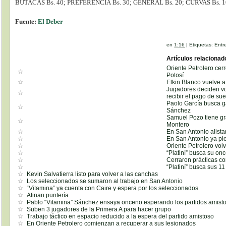
BUTACAS Bs. 40; PREFERENCIA Bs. 30; GENERAL Bs. 20; CURVAS Bs. 1
Fuente:
El Deber
en
1:16
|
Etiquetas:
Entr
Artículos relacionad
Oriente Petrolero cer
Potosí
Elkin Blanco vuelve 
Jugadores deciden vo
recibir el pago de su
Paolo García busca ga
Sánchez
Samuel Pozo tiene gr
Montero
En San Antonio alista
En San Antonio ya pi
Oriente Petrolero vol
“Platiní” busca su on
Cerraron prácticas con
“Platiní” busca sus 11 
Kevin Salvatierra listo para volver a las canchas
Los seleccionados se sumaron al trabajo en San Antonio
“Vitamina” ya cuenta con Caire y espera por los seleccionados
Afinan puntería
Pablo “Vitamina” Sánchez ensaya onceno esperando los partidos amist
Suben 3 jugadores de la Primera A para hacer grupo
Trabajo táctico en espacio reducido a la espera del partido amistoso
En Oriente Petrolero comienzan a recuperar a sus lesionados