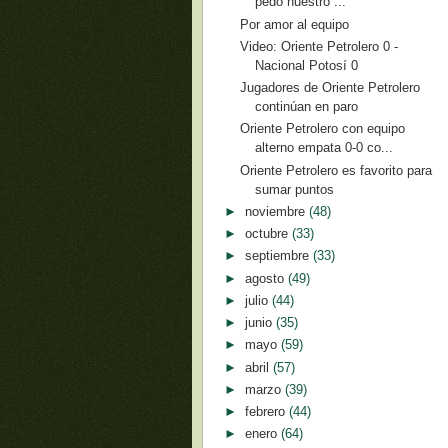
pedo nuestro ...
Por amor al equipo
Video: Oriente Petrolero 0 -
Nacional Potosí 0
Jugadores de Oriente Petrolero
continúan en paro
Oriente Petrolero con equipo
alterno empata 0-0 co...
Oriente Petrolero es favorito para
sumar puntos
►
noviembre
(48)
►
octubre
(33)
►
septiembre
(33)
►
agosto
(49)
►
julio
(44)
►
junio
(35)
►
mayo
(59)
►
abril
(57)
►
marzo
(39)
►
febrero
(44)
►
enero
(64)