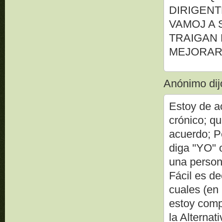
DIRIGENT
VAMOJ A 
TRAIGAN 
MEJORAR 
Anónimo dijo
Estoy de a
crónico; qu
acuerdo; P
diga "YO"
una persona
Fácil es de
cuales (en
estoy comp
la Alternat