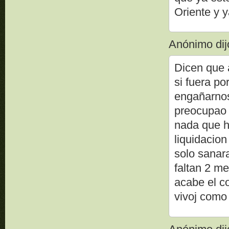
Oriente y 
Anónimo dijo
Dicen que a
si fuera po
engañarnos
preocupao 
nada que h
liquidacion
solo sanara
faltan 2 m
acabe el c
vivoj como 