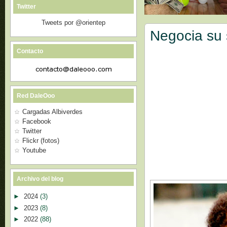
Twitter
Tweets por @orientep
Negocia su 
Contacto
Red DaleOoo
Cargadas Albiverdes
Facebook
Twitter
Flickr (fotos)
Youtube
Archivo del blog
►
2024
(3)
►
2023
(8)
►
2022
(88)