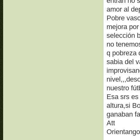
entran no 
amor al dep
Pobre vasco
mejora por 
selección b
no tenemo
q pobreza 
sabia del 
improvisan
nivel,,,des
nuestro fútb
Esa srs es 
altura,si B
ganaban fas
Att
Orientang