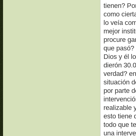
tienen? Po
como cierta
lo veía co
mejor insti
procure ga
que pasó? a
Dios y él l
dierón 30.
verdad? en 
situación d
por parte d
intervenció
realizable 
esto tiene
todo que t
una interv