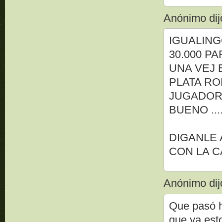
Anónimo dijo
IGUALING
30.000 PA
UNA VEJ 
PLATA R
JUGADORE
BUENO ..
DIGANLE 
CON LA C
Anónimo dijo
Que pasó 
que ya esto