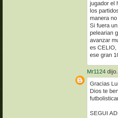
jugador el 
los partido
manera no 
Si fuera un
pelearian g
avanzar mu
es CELIO, 
ese gran 
Mr1124
dijo.
Gracias Lui
Dios te be
futbolistic
SEGUI AD