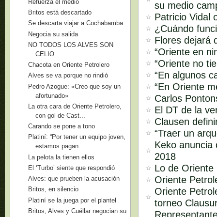
Refuerza el medio
su medio cam
Britos está descartado
Patricio Vidal
Se descarta viajar a Cochabamba
¿Cuándo funci
Negocia su salida
Flores dejará 
NO TODOS LOS ALVES SON
“Oriente en ni
CELIO
“Oriente no ti
Chacota en Oriente Petrolero
“En algunos ca
Alves se va porque no rindió
“En Oriente m
Pedro Azogue: «Creo que soy un
afortunado»
Carlos Pontons
La otra cara de Oriente Petrolero,
El DT de la ve
con gol de Cast...
Clausen defini
Carando se pone a tono
“Traer un arq
Platiní: “Por tener un equipo joven,
Keko anuncia q
estamos pagan...
2018
La pelota la tienen ellos
Lo de Oriente 
El ‘Turbo’ siente que respondió
Oriente Petro
Alves: que prueben la acusación
Britos, en silencio
Oriente Petrol
Platiní se la juega por el plantel
torneo Clausu
Britos, Alves y Cuéllar negocian su
Representante