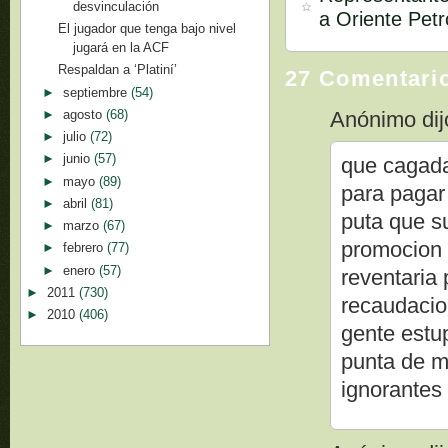
desvinculación
a Oriente Petr
El jugador que tenga bajo nivel
jugará en la ACF
Respaldan a ‘Platiní’
27 Comentari
►
septiembre
(54)
►
agosto
(68)
Anónimo dijo
►
julio
(72)
►
junio
(57)
que cagada
►
mayo
(89)
para pagar 
►
abril
(81)
puta que s
►
marzo
(67)
promocion 
►
febrero
(77)
►
enero
(57)
reventaria
►
2011
(730)
recaudacio
►
2010
(406)
gente estup
punta de m
ignorantes 