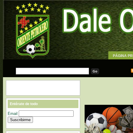
PÁGINA PR
WALLPAPE
Entérate de todo
Email