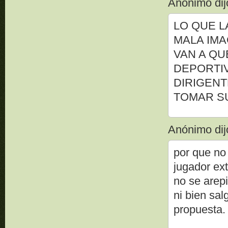
Anónimo dijo
LO QUE L
MALA IMA
VAN A QU
DEPORTIV
DIRIGENT
TOMAR S
Anónimo dijo
por que no 
jugador ex
no se arep
ni bien sal
propuesta.