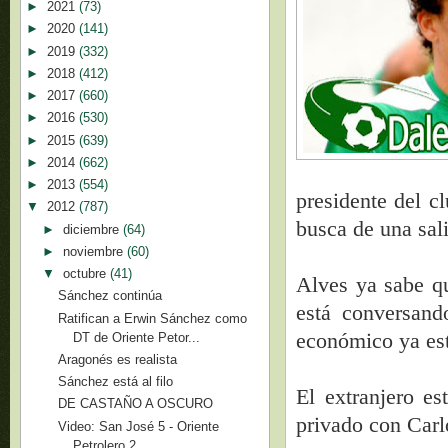
►
2021
(73)
►
2020
(141)
►
2019
(332)
►
2018
(412)
►
2017
(660)
►
2016
(530)
►
2015
(639)
►
2014
(662)
►
2013
(554)
presidente del c
▼
2012
(787)
busca de una sal
►
diciembre
(64)
►
noviembre
(60)
▼
octubre
(41)
Alves ya sabe qu
Sánchez continúa
está conversand
Ratifican a Erwin Sánchez como
económico ya es
DT de Oriente Petor...
Aragonés es realista
Sánchez está al filo
El extranjero e
DE CASTAÑO A OSCURO
privado con Carl
Video: San José 5 - Oriente
Petrolero 2