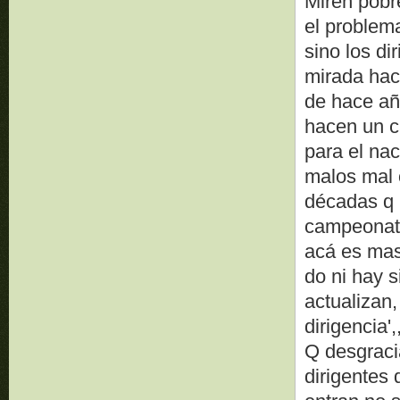
Miren pobre
el problema
sino los di
mirada hac
de hace añ
hacen un c
para el na
malos mal 
décadas q n
campeonato
acá es mas
do ni hay s
actualizan,
dirigencia',,
Q desgraci
dirigentes 