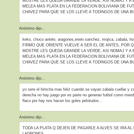
MOSTRE LES QUEDA GRANDE LA VERDE, ASI NOMAJ Y A 
MELEA MAS PLATA EN LA FEDERACION BOLIVIANA DE FU
CHAVEZ PARA QUE SE LOS LLEVE A TODINGOS DE UNA B
Anónimo dijo...
keko, choco antelo, aragones,erwin sanchez, mojica, zabala
FIRMO QUE ORIENTE VUELVE A SER EL DE ANTES, POR
MOSTRE LES QUEDA GRANDE LA VERDE, ASI NOMAJ Y A 
MELEA MAS PLATA EN LA FEDERACION BOLIVIANA DE FU
CHAVEZ PARA QUE SE LOS LLEVE A TODINGOS DE UNA B
Anónimo dijo...
yo sere el himcha mas feliz cuando se vayan zabala cuellar y za
derecha no hay juego por es parte no generan futbol como mierd
flaco por hay nos hacen los goles pelotudos...
Anónimo dijo...
TODA LA PLATA Q DEJEN DE PAGARLE A ALVES SE IRA AL
LADRONES...