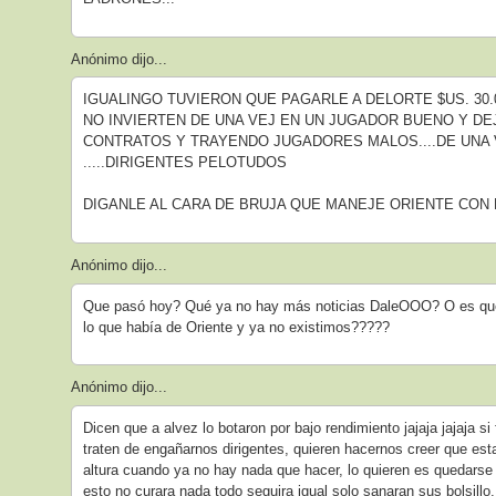
Anónimo dijo...
IGUALINGO TUVIERON QUE PAGARLE A DELORTE $US. 30.0
NO INVIERTEN DE UNA VEJ EN UN JUGADOR BUENO Y D
CONTRATOS Y TRAYENDO JUGADORES MALOS....DE UNA
.....DIRIGENTES PELOTUDOS
DIGANLE AL CARA DE BRUJA QUE MANEJE ORIENTE CON 
Anónimo dijo...
Que pasó hoy? Qué ya no hay más noticias DaleOOO? O es que y
lo que había de Oriente y ya no existimos?????
Anónimo dijo...
Dicen que a alvez lo botaron por bajo rendimiento jajaja jajaja si
traten de engañarnos dirigentes, quieren hacernos creer que est
altura cuando ya no hay nada que hacer, lo quieren es quedarse c
esto no curara nada todo seguira igual solo sanaran sus bolsillo,