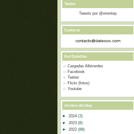
Twitter
Tweets por @orientep
Contacto
Red DaleOoo
Cargadas Albiverdes
Facebook
Twitter
Flickr (fotos)
Youtube
Archivo del blog
►
2024
(3)
►
2023
(8)
►
2022
(88)