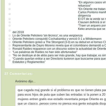
“En algunos casos vi
refuerzos”
“En Oriente me trata
Carlos Pontons manif
dirigencia
El DT de la verde se 
Clausen definirá si e
“Traer un arquero po
Keko anuncia que se 
del 2018
Lo de Oriente Petrolero 'sin técnico', es una vergüenza
Oriente Petrolero conquistó Cochabamba y venció 0-1 a Wilstermann
Oriente Petrolero goleó a The Strongest (3-0) en su debut en el torneo C
Representante de Dayro Moreno revela que el colombiano demandó a Or
Ronald Raldes reaparece con un discurso sobre la actualidad de Oriente
"Las palabras de Raldes no han sido afortunadas"
“No se destruye al de atrás para ser más grande, hay que trabajar, es si
“Cuando querían entrar a ser Directorio tuvieron que buscarme para que 
Estatutos y Reglamentos”
27 Comentarios:
Anónimo dijo...
que cagada maj grande si el problema es que no tienen plata para
para esos hijos de puta que suben las entradas si la ponen a 2
mujeres entren gratis ese estadio reventaria porque Oriente es 
que un clasico..perooo como no piensa esa gente estupida disqu