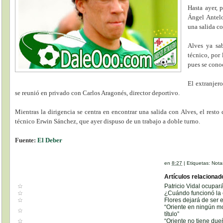
Hasta ayer, 
Ángel Antelo
una salida c
Alves ya sa
técnico, por
pues se cono
El extranjer
se reunió en privado con Carlos Aragonés, director deportivo.
Mientras la dirigencia se centra en encontrar una salida con Alves, el resto
técnico Erwin Sánchez, que ayer dispuso de un trabajo a doble turno.
Fuente:
El Deber
en
8:27
|
Etiquetas:
Nota
Artículos relacionad
Patricio Vidal ocupar
¿Cuándo funcionó la 
Flores dejará de ser e
“Oriente en ningún m
título”
“Oriente no tiene due