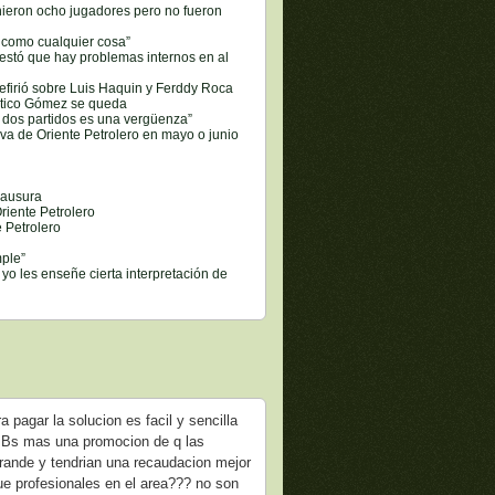
nieron ocho jugadores pero no fueron
n como cualquier cosa”
estó que hay problemas internos en al
refirió sobre Luis Haquin y Ferddy Roca
l tico Gómez se queda
r dos partidos es una vergüenza”
va de Oriente Petrolero en mayo o junio
lausura
iente Petrolero
 Petrolero
mple”
yo les enseñe cierta interpretación de
 pagar la solucion es facil y sencilla
0 Bs mas una promocion de q las
grande y tendrian una recaudacion mejor
e profesionales en el area??? no son