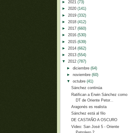
►
2021
(73)
►
2020
(141)
►
2019
(332)
►
2018
(412)
►
2017
(660)
►
2016
(530)
►
2015
(639)
►
2014
(662)
►
2013
(554)
▼
2012
(787)
►
diciembre
(64)
►
noviembre
(60)
▼
octubre
(41)
Sánchez continúa
Ratifican a Erwin Sánchez como
DT de Oriente Petor...
Aragonés es realista
Sánchez está al filo
DE CASTAÑO A OSCURO
Video: San José 5 - Oriente
Petrolero 2