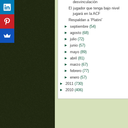
desvinculación
El jugador que tenga bajo nivel
jugará en la ACF
Respaldan a ‘Platiní’
►
septiembre
(54)
►
agosto
(68)
►
julio
(72)
►
junio
(57)
►
mayo
(89)
►
abril
(81)
►
marzo
(67)
►
febrero
(77)
►
enero
(57)
►
2011
(730)
►
2010
(406)