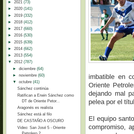
►
2021
(73)
►
2020
(141)
►
2019
(332)
►
2018
(412)
►
2017
(660)
►
2016
(530)
►
2015
(639)
►
2014
(662)
►
2013
(554)
▼
2012
(787)
►
diciembre
(64)
►
noviembre
(60)
imbatible en c
▼
octubre
(41)
Oriente Petrol
Sánchez continúa
dejando mal pa
Ratifican a Erwin Sánchez como
pelea por el tít
DT de Oriente Petor...
Aragonés es realista
Sánchez está al filo
El equipo santo
DE CASTAÑO A OSCURO
compromiso, ap
Video: San José 5 - Oriente
Petrolero 2