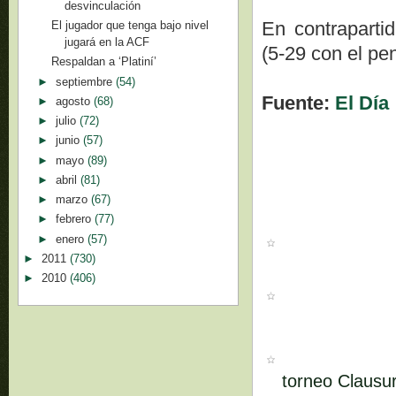
desvinculación
En contrapartid
El jugador que tenga bajo nivel
jugará en la ACF
(5-29 con el pe
Respaldan a ‘Platiní’
►
septiembre
(54)
Fuente:
El Día
►
agosto
(68)
►
julio
(72)
►
junio
(57)
►
mayo
(89)
►
abril
(81)
►
marzo
(67)
►
febrero
(77)
►
enero
(57)
►
2011
(730)
►
2010
(406)
torneo Clausu