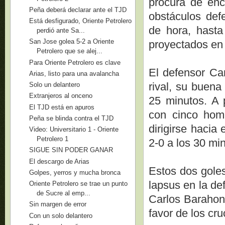
procura de enco
Peña deberá declarar ante el TJD
obstáculos def
Está desfigurado, Oriente Petrolero
de hora, hast
perdió ante Sa...
San Jose golea 5-2 a Oriente
proyectados en
Petrolero que se alej...
Para Oriente Petrolero es clave
El defensor Ca
Arias, listo para una avalancha
rival, su buena
Solo un delantero
Extranjeros al onceno
25 minutos. A 
El TJD está en apuros
con cinco homb
Peña se blinda contra el TJD
dirigirse hacia
Video: Universitario 1 - Oriente
Petrolero 1
2-0 a los 30 mi
SIGUE SIN PODER GANAR
El descargo de Arias
Estos dos goles
Golpes, yerros y mucha bronca
lapsus en la de
Oriente Petrolero se trae un punto
de Sucre al emp...
Carlos Barahon
Sin margen de error
favor de los cr
Con un solo delantero