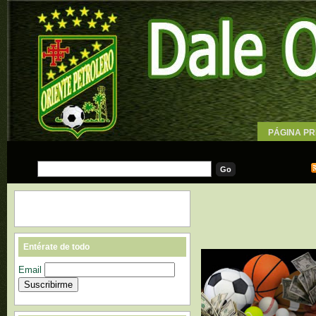
PÁGINA PR
WALLPAPE
Entérate de todo
Email