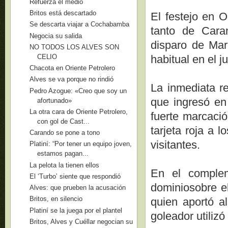
Refuerza el medio
Britos está descartado
El festejo en O
Se descarta viajar a Cochabamba
tanto de Cara
Negocia su salida
disparo de Mar
NO TODOS LOS ALVES SON
CELIO
habitual en el j
Chacota en Oriente Petrolero
Alves se va porque no rindió
La inmediata r
Pedro Azogue: «Creo que soy un
que ingresó en
afortunado»
La otra cara de Oriente Petrolero,
fuerte marcació
con gol de Cast...
tarjeta roja a 
Carando se pone a tono
visitantes.
Platiní: “Por tener un equipo joven,
estamos pagan...
La pelota la tienen ellos
En el complem
El ‘Turbo’ siente que respondió
dominiosobre e
Alves: que prueben la acusación
Britos, en silencio
quien aportó al
Platiní se la juega por el plantel
goleador utilizó
Britos, Alves y Cuéllar negocian su