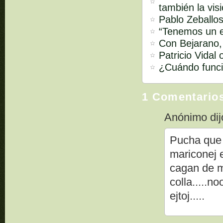
también la vis
Pablo Zeballos
“Tenemos un e
Con Bejarano,
Patricio Vidal
¿Cuándo funci
1 Comentario
Anónimo dijo
Pucha que 
mariconej 
cagan de m
colla.....n
ejtoj.....