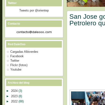
Twitter
Tweets por @orientep
San Jose go
Petrolero qu
Contacto
Red DaleOoo
Cargadas Albiverdes
Facebook
Twitter
Flickr (fotos)
Youtube
Archivo del blog
►
2024
(3)
►
2023
(8)
►
2022
(88)