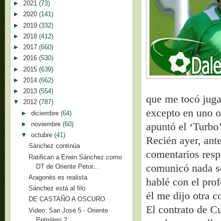
►
2021
(73)
►
2020
(141)
►
2019
(332)
►
2018
(412)
►
2017
(660)
►
2016
(530)
►
2015
(639)
►
2014
(662)
►
2013
(554)
que me tocó juga
▼
2012
(787)
excepto en uno o 
►
diciembre
(64)
►
noviembre
(60)
apuntó el ‘Turbo’
▼
octubre
(41)
Recién ayer, ante
Sánchez continúa
comentarios resp
Ratifican a Erwin Sánchez como
comunicó nada so
DT de Oriente Petor...
Aragonés es realista
hablé con el pro
Sánchez está al filo
él me dijo otra c
DE CASTAÑO A OSCURO
El contrato de C
Video: San José 5 - Oriente
Petrolero 2