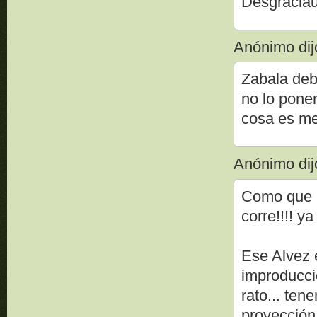
Desgraciau
Anónimo dijo
Zabala debe
no lo ponen
cosa es mej
Anónimo dijo
Como que Cu
corre!!!! y
Ese Alvez 
improducci
rato... te
proyección