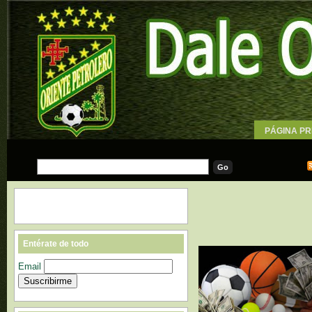
PÁGINA PR
WALLPAPE
Entérate de todo
Email