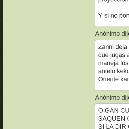
Y si no po
Anónimo dijo
Zanni deja 
que jugas a
maneja los
antelo keko
Oriente ka
Anónimo dijo
OIGAN CU
SAQUEN 
SI LA DI