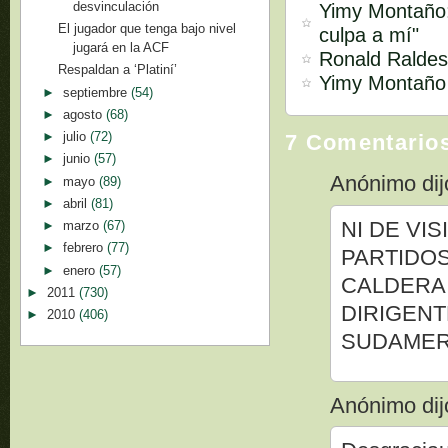
desvinculación
Yimy Montaño:
El jugador que tenga bajo nivel
culpa a mí"
jugará en la ACF
Ronald Raldes:
Respaldan a ‘Platiní’
Yimy Montaño s
►
septiembre
(54)
►
agosto
(68)
►
julio
(72)
7 Comentario
►
junio
(57)
Anónimo dijo
►
mayo
(89)
►
abril
(81)
NI DE VI
►
marzo
(67)
►
febrero
(77)
PARTIDOS
►
enero
(57)
CALDERA 
►
2011
(730)
DIRIGENT
►
2010
(406)
SUDAMER
Anónimo dijo