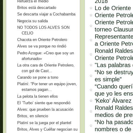
2018
Refuerza el medio
Lo de Oriente 
Britos está descartado
Oriente Petro
Se descarta viajar a Cochabamba
Negocia su salida
Oriente Petrol
NO TODOS LOS ALVES SON
torneo Clausu
CELIO
Representante
Chacota en Oriente Petrolero
a Oriente Petr
Alves se va porque no rindió
Ronald Raldes
Pedro Azogue: «Creo que soy un
Oriente Petrol
afortunado»
"Las palabras
La otra cara de Oriente Petrolero,
con gol de Cast...
“No se destruy
Carando se pone a tono
es simple”
Platiní: “Por tener un equipo joven,
“Cuando quería
estamos pagan...
que yo les ens
La pelota la tienen ellos
‘Keko’ Álvarez
El ‘Turbo’ siente que respondió
Ronald Raldes 
Alves: que prueben la acusación
medios de pren
Britos, en silencio
“No ha pasado
Platiní se la juega por el plantel
nombres o de 
Britos, Alves y Cuéllar negocian su