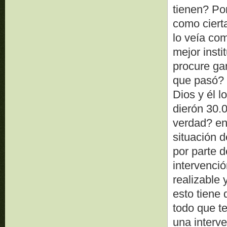
tienen? Po
como cierta
lo veía co
mejor insti
procure ga
que pasó? a
Dios y él l
dierón 30.
verdad? en 
situación d
por parte d
intervenció
realizable 
esto tiene
todo que t
una interv