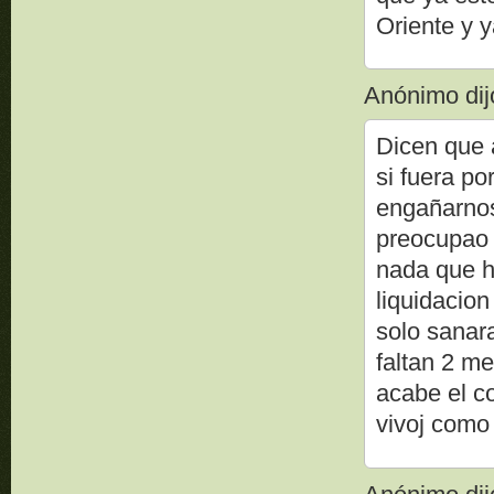
Oriente y 
Anónimo dijo
Dicen que a
si fuera po
engañarnos
preocupao 
nada que h
liquidacion
solo sanara
faltan 2 m
acabe el c
vivoj como 