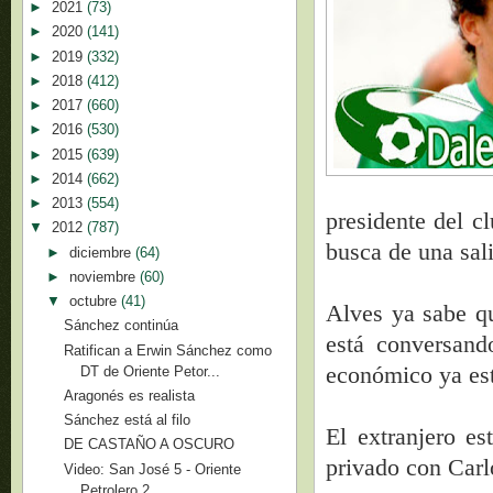
►
2021
(73)
►
2020
(141)
►
2019
(332)
►
2018
(412)
►
2017
(660)
►
2016
(530)
►
2015
(639)
►
2014
(662)
►
2013
(554)
presidente del c
▼
2012
(787)
busca de una sal
►
diciembre
(64)
►
noviembre
(60)
▼
octubre
(41)
Alves ya sabe qu
Sánchez continúa
está conversand
Ratifican a Erwin Sánchez como
económico ya es
DT de Oriente Petor...
Aragonés es realista
Sánchez está al filo
El extranjero e
DE CASTAÑO A OSCURO
privado con Carl
Video: San José 5 - Oriente
Petrolero 2