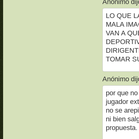
Anónimo dijo
LO QUE L
MALA IMA
VAN A QU
DEPORTIV
DIRIGENT
TOMAR S
Anónimo dijo
por que no 
jugador ex
no se arep
ni bien sal
propuesta.