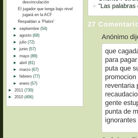
desvinculación
"Las palabras
El jugador que tenga bajo nivel
jugará en la ACF
Respaldan a ‘Platiní’
27 Comentari
►
septiembre
(54)
►
agosto
(68)
Anónimo dijo
►
julio
(72)
►
junio
(57)
que cagada
►
mayo
(89)
para pagar 
►
abril
(81)
puta que s
►
marzo
(67)
promocion 
►
febrero
(77)
►
enero
(57)
reventaria
►
2011
(730)
recaudacio
►
2010
(406)
gente estup
punta de m
ignorantes 