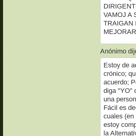
DIRIGENT
VAMOJ A 
TRAIGAN 
MEJORAR 
Anónimo dijo
Estoy de a
crónico; qu
acuerdo; P
diga "YO"
una persona
Fácil es de
cuales (en
estoy comp
la Alternat