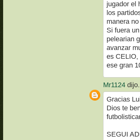
jugador el 
los partido
manera no 
Si fuera un
pelearian g
avanzar mu
es CELIO, 
ese gran 
Mr1124
dijo.
Gracias Lui
Dios te be
futbolistic
SEGUI AD