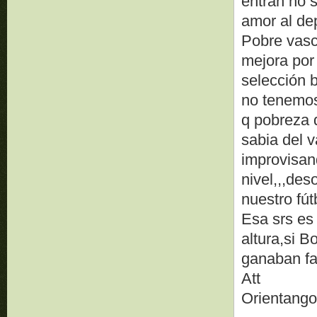
entran no 
amor al dep
Pobre vasco
mejora por 
selección b
no tenemo
q pobreza 
sabia del 
improvisan
nivel,,,des
nuestro fútb
Esa srs es 
altura,si B
ganaban fas
Att
Orientang