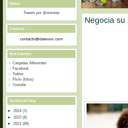
Twitter
Tweets por @orientep
Negocia su 
Contacto
Red DaleOoo
Cargadas Albiverdes
Facebook
Twitter
Flickr (fotos)
Youtube
Archivo del blog
►
2024
(3)
►
2023
(8)
►
2022
(88)