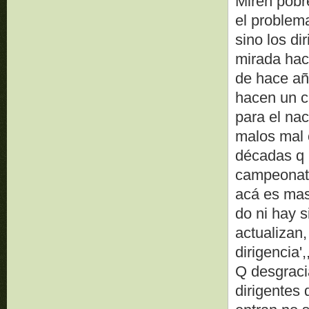
Miren pobre
el problema
sino los di
mirada hac
de hace añ
hacen un c
para el na
malos mal 
décadas q n
campeonato
acá es mas
do ni hay s
actualizan,
dirigencia',,
Q desgraci
dirigentes 