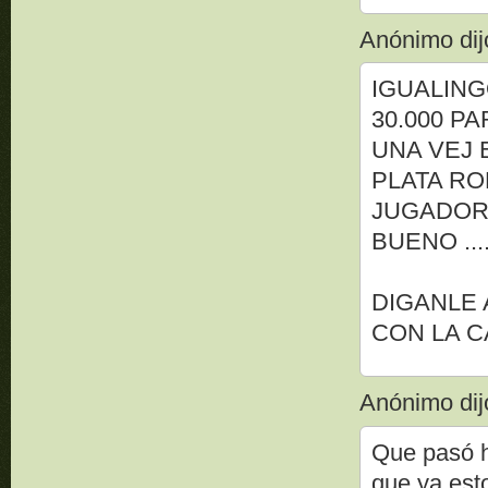
Anónimo dijo
IGUALING
30.000 PA
UNA VEJ 
PLATA R
JUGADORE
BUENO ..
DIGANLE 
CON LA C
Anónimo dijo
Que pasó 
que ya esto