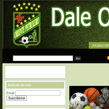
PÁGINA PR
WALLPAPE
Entérate de todo
Email