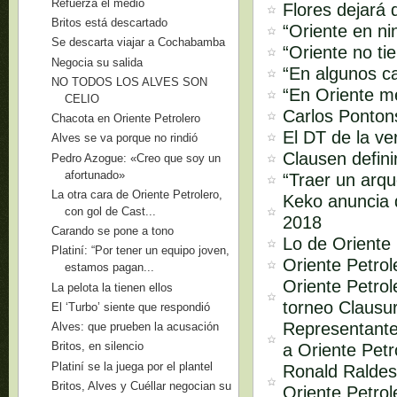
Refuerza el medio
Flores dejará 
Britos está descartado
“Oriente en ni
Se descarta viajar a Cochabamba
“Oriente no ti
Negocia su salida
“En algunos ca
NO TODOS LOS ALVES SON
“En Oriente m
CELIO
Carlos Pontons
Chacota en Oriente Petrolero
El DT de la ve
Alves se va porque no rindió
Clausen defini
Pedro Azogue: «Creo que soy un
afortunado»
“Traer un arq
La otra cara de Oriente Petrolero,
Keko anuncia q
con gol de Cast...
2018
Carando se pone a tono
Lo de Oriente 
Platiní: “Por tener un equipo joven,
Oriente Petro
estamos pagan...
Oriente Petrol
La pelota la tienen ellos
torneo Clausu
El ‘Turbo’ siente que respondió
Representante
Alves: que prueben la acusación
Britos, en silencio
a Oriente Petr
Platiní se la juega por el plantel
Ronald Raldes
Britos, Alves y Cuéllar negocian su
Oriente Petrol