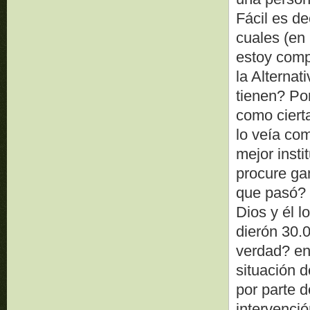
Fácil es de
cuales (en
estoy comp
la Alternat
tienen? Po
como cierta
lo veía co
mejor insti
procure ga
que pasó? a
Dios y él l
dierón 30.
verdad? en 
situación d
por parte d
intervenció