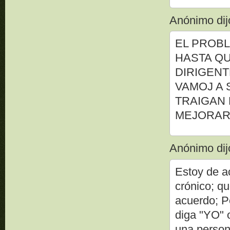
Anónimo dijo
EL PROBL
HASTA QU
DIRIGENT
VAMOJ A 
TRAIGAN 
MEJORAR 
Anónimo dijo
Estoy de a
crónico; qu
acuerdo; P
diga "YO"
una persona