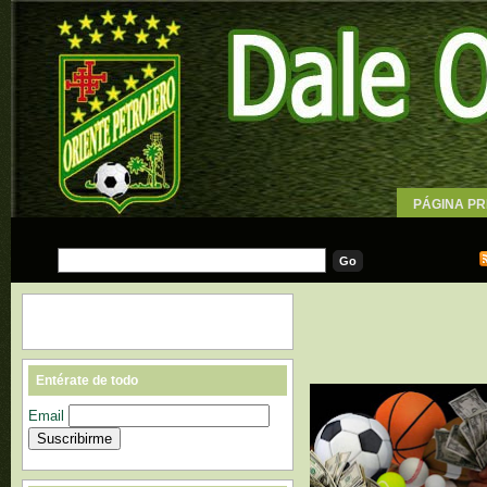
PÁGINA PR
WALLPAPE
Entérate de todo
Email