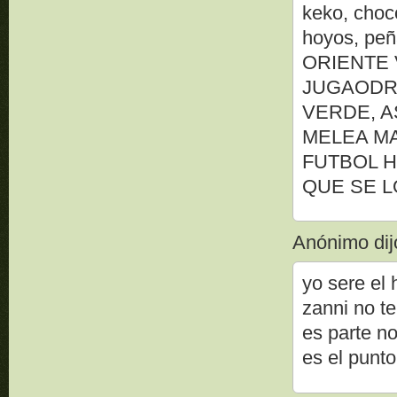
keko, choc
hoyos, p
ORIENTE 
JUGAODR
VERDE, A
MELEA MA
FUTBOL H
QUE SE L
Anónimo dijo
yo sere el
zanni no t
es parte n
es el punto