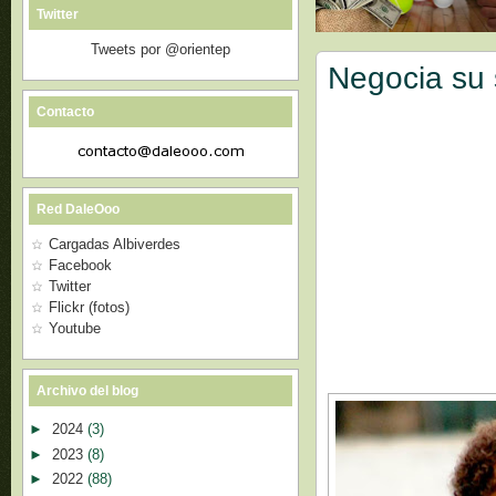
Twitter
Tweets por @orientep
Negocia su 
Contacto
Red DaleOoo
Cargadas Albiverdes
Facebook
Twitter
Flickr (fotos)
Youtube
Archivo del blog
►
2024
(3)
►
2023
(8)
►
2022
(88)