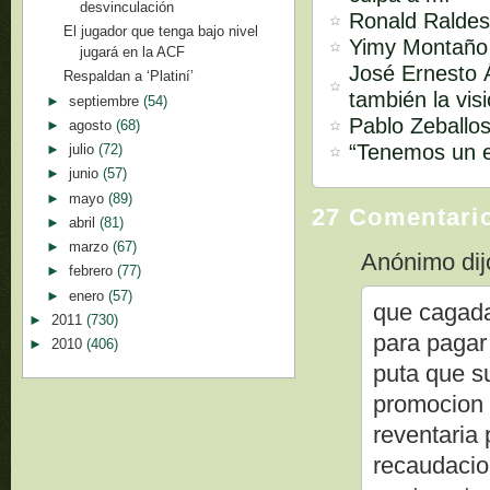
desvinculación
Ronald Raldes:
El jugador que tenga bajo nivel
Yimy Montaño s
jugará en la ACF
José Ernesto Á
Respaldan a ‘Platiní’
también la vis
►
septiembre
(54)
Pablo Zeballos
►
agosto
(68)
“Tenemos un e
►
julio
(72)
►
junio
(57)
►
mayo
(89)
27 Comentari
►
abril
(81)
►
marzo
(67)
Anónimo dijo
►
febrero
(77)
►
enero
(57)
que cagada
►
2011
(730)
para pagar 
►
2010
(406)
puta que s
promocion 
reventaria
recaudacio