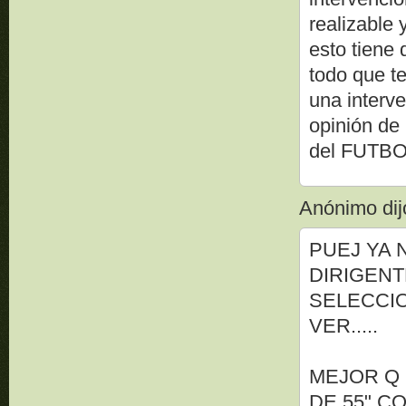
realizable 
esto tiene
todo que t
una interv
opinión de
del FUTBO
Anónimo dijo
PUEJ YA 
DIRIGENT
SELECCIO
VER.....
MEJOR Q 
DE 55" C