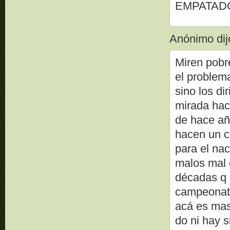
EMPATAD
Anónimo dijo
Miren pobre
el problema
sino los di
mirada hac
de hace añ
hacen un c
para el na
malos mal 
décadas q n
campeonato
acá es mas
do ni hay s