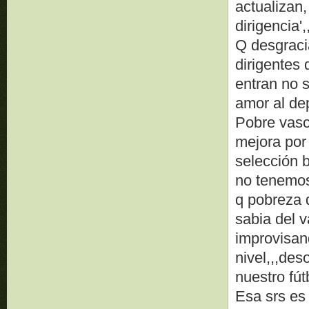
actualizan,
dirigencia',,
Q desgraci
dirigentes 
entran no 
amor al dep
Pobre vasco
mejora por 
selección b
no tenemo
q pobreza 
sabia del 
improvisan
nivel,,,des
nuestro fútb
Esa srs es 