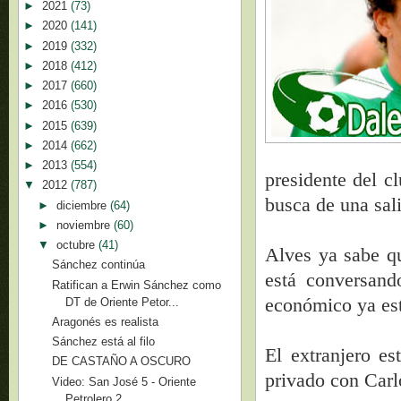
►
2021
(73)
►
2020
(141)
►
2019
(332)
►
2018
(412)
►
2017
(660)
►
2016
(530)
►
2015
(639)
►
2014
(662)
►
2013
(554)
presidente del c
▼
2012
(787)
busca de una sal
►
diciembre
(64)
►
noviembre
(60)
▼
octubre
(41)
Alves ya sabe qu
Sánchez continúa
está conversand
Ratifican a Erwin Sánchez como
económico ya es
DT de Oriente Petor...
Aragonés es realista
Sánchez está al filo
El extranjero e
DE CASTAÑO A OSCURO
privado con Carl
Video: San José 5 - Oriente
Petrolero 2