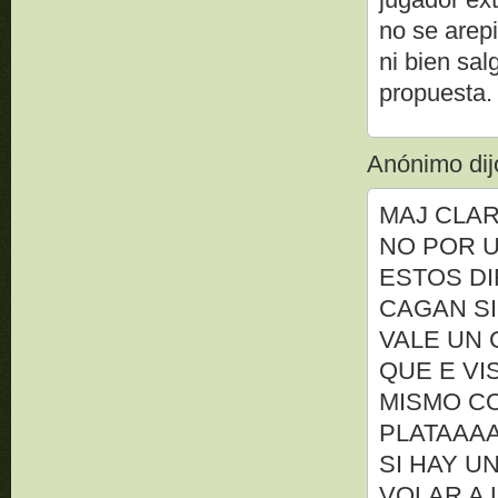
no se arep
ni bien sal
propuesta.
Anónimo dijo
MAJ CLAR
NO POR U
ESTOS DI
CAGAN SI
VALE UN 
QUE E VI
MISMO C
PLATAAAA
SI HAY U
VOLAR A 