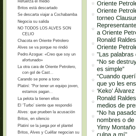
Refuerza el medio
Oriente Petro
Britos está descartado
Oriente Petrol
Se descarta viajar a Cochabamba
torneo Clausu
Negocia su salida
Representante
NO TODOS LOS ALVES SON
a Oriente Petr
CELIO
Ronald Raldes
Chacota en Oriente Petrolero
Oriente Petrol
Alves se va porque no rindió
"Las palabras
Pedro Azogue: «Creo que soy un
afortunado»
“No se destruy
La otra cara de Oriente Petrolero,
es simple”
con gol de Cast...
“Cuando quería
Carando se pone a tono
que yo les ens
Platiní: “Por tener un equipo joven,
‘Keko’ Álvarez
estamos pagan...
Ronald Raldes 
La pelota la tienen ellos
medios de pren
El ‘Turbo’ siente que respondió
“No ha pasado
Alves: que prueben la acusación
Britos, en silencio
nombres o de 
Platiní se la juega por el plantel
Yimy Montaño:
Britos, Alves y Cuéllar negocian su
culpa a mí"