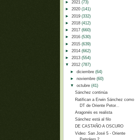
►
2021
(73)
►
2020
(141)
►
2019
(332)
►
2018
(412)
►
2017
(660)
►
2016
(530)
►
2015
(639)
►
2014
(662)
►
2013
(554)
▼
2012
(787)
►
diciembre
(64)
►
noviembre
(60)
▼
octubre
(41)
Sánchez continúa
Ratifican a Erwin Sánchez como
DT de Oriente Petor...
Aragonés es realista
Sánchez está al filo
DE CASTAÑO A OSCURO
Video: San José 5 - Oriente
Petrolero 2