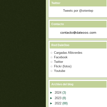
Twitter
Tweets por @orientep
Contacto
Red DaleOoo
Cargadas Albiverdes
Facebook
Twitter
Flickr (fotos)
Youtube
Archivo del blog
►
2024
(3)
►
2023
(8)
►
2022
(88)