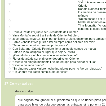
‘Keko’ Álvarez retru
Oriente
Ronald Raldes Presid
los medios de prensa 
refinero
“No ha pasado por la
hablar de nombres o 
Yimy Montaño: "Ahora
echarme la culpa a m
Ronald Raldes: "Quiero ser Presidente de Oriente"
Yimy Montaño seguirá al frente de Oriente Petrolero
José Ernesto Álvarez: “Es importantísimo el título, entiendo, pero también
Pablo Zeballos: "Me gusta estar siempre cerca del arco del rival"
“Tenemos un equipo para ser protagonista”
Con Bejarano, Oriente Petrolero llena su medio campo de marca
Patricio Vidal ocupará el lugar que dejó Alí Meza
¿Cuándo funcionó la comisión técnica de Oriente?
Flores dejará de ser el director deportivo en Oriente
“Oriente en ningún momento tuvo un equipo para pelear el título”
“Oriente no tiene dueño”
“En algunos casos vinieron ocho jugadores pero no fueron refuerzos”
“En Oriente me tratan como cualquier cosa”
27 Comentarios:
Anónimo dijo...
que cagada maj grande si el problema es que no tienen plata para
para esos hijos de puta que suben las entradas si la ponen a 2