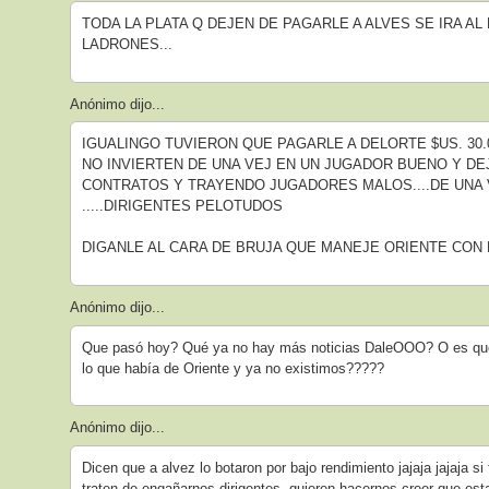
TODA LA PLATA Q DEJEN DE PAGARLE A ALVES SE IRA AL
LADRONES...
Anónimo dijo...
IGUALINGO TUVIERON QUE PAGARLE A DELORTE $US. 30.0
NO INVIERTEN DE UNA VEJ EN UN JUGADOR BUENO Y D
CONTRATOS Y TRAYENDO JUGADORES MALOS....DE UNA
.....DIRIGENTES PELOTUDOS
DIGANLE AL CARA DE BRUJA QUE MANEJE ORIENTE CON 
Anónimo dijo...
Que pasó hoy? Qué ya no hay más noticias DaleOOO? O es que y
lo que había de Oriente y ya no existimos?????
Anónimo dijo...
Dicen que a alvez lo botaron por bajo rendimiento jajaja jajaja si
traten de engañarnos dirigentes, quieren hacernos creer que est