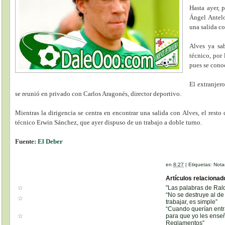
Hasta ayer, 
Ángel Antelo
una salida c
Alves ya sa
técnico, por
pues se cono
El extranjer
se reunió en privado con Carlos Aragonés, director deportivo.
Mientras la dirigencia se centra en encontrar una salida con Alves, el resto
técnico Erwin Sánchez, que ayer dispuso de un trabajo a doble turno.
Fuente:
El Deber
en
8:27
|
Etiquetas:
Nota
Artículos relacionad
"Las palabras de Ral
“No se destruye al de
trabajar, es simple”
“Cuando querían entra
para que yo les enseñ
Reglamentos”