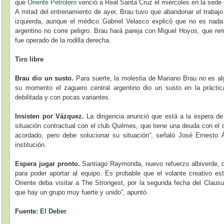
que
Oriente Petrolero
venció a Real Santa Cruz el miércoles en la sede
A mitad del entrenamiento de ayer, Brau tuvo que abandonar el trabajo 
izquierda, aunque el médico Gabriel Velasco explicó que no es nada
argentino no corre peligro. Brau hará pareja con Miguel Hoyos, que rem
fue operado de la rodilla derecha.
Tiro libre
Brau dio un susto.
Para suerte, la molestia de Mariano Brau no es al
su momento el zaguero central argentino dio un susto en la prácti
debilitada y con pocas variantes.
Insisten por Vázquez.
La dirigencia anunció que está a la espera d
situación contractual con el club Quilmes, que tiene una deuda con el 
acordado, pero debe solucionar su situación”, señaló José Ernesto Á
institución.
Espera jugar pronto.
Santiago Raymonda, nuevo refuerzo albiverde, d
para poder aportar al equipo. Es probable que el volante creativo est
Oriente deba visitar a The Strongest, por la segunda fecha del Clausu
que hay un grupo muy fuerte y unido”, apuntó.
Fuente:
El Deber