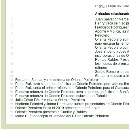
en
0:38
|
Etiquetas:
Cont
Artículos relacionad
Juan Salvador Mercado
Henry Vaca se hizo p
Francisco Rodríguez v
Aponte y Mojica, las 
Petrolero
Oriente Petrolero su
para encarar la Temp
Oriente Petrolero com
José Briceño y José 
incorporaciones de Or
Ronald Raldes Presid
los medios de prensa 
refinero
Sergio Romero le res
Gamarra se puso a 
Fernando Saldías ya se entrena en Oriente Petrolero
Pablo Ruiz tuvo su primera práctica en Oriente Petrolero pero aún no fir
Pablo Ruiz sería el primer refuerzo de Oriente Petrolero para el Clausur
El nuevo refuerzo de Oriente Petrolero tuvo su primera práctica en San 
El nuevo refuerzo de Oriente Petrolero estuvo en el Tahuichi
Julio César Pérez vuelve a Oriente Petrolero
Norberto Palmieri y Jomar Herculano fueron presentados en Oriente Pet
Oriente Petrolero inicia el 2019 presentando refuerzos
Oriente Petrolero presenta a Cuellar y Raldes
Mario Cuéllar acepta el llamado del DT de Oriente Petrolero