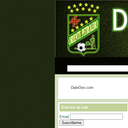
DaleOoo.com
Entérate de todo
Email