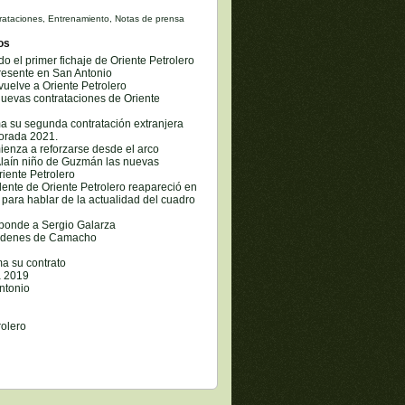
rataciones
,
Entrenamiento
,
Notas de prensa
os
 el primer fichaje de Oriente Petrolero
resente en San Antonio
uelve a Oriente Petrolero
nuevas contrataciones de Oriente
ma su segunda contratación extranjera
orada 2021.
ienza a reforzarse desde el arco
Alaín niño de Guzmán las nuevas
iente Petrolero
ente de Oriente Petrolero reapareció en
para hablar de la actualidad del cuadro
ponde a Sergio Galarza
órdenes de Camacho
ma su contrato
a 2019
Antonio
rolero