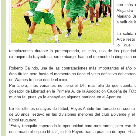
con más d
Alejandro
Mariano Br
a salir de 
La salida 
Arce restó
lo que R
remplazantes durante la pretemporada; es más, una de las prioridad
extranjero de trayectoria, sin embargo, hasta el momento la dirigencia n
Roberto Galindo, una de las contrataciones más importantes el año p
área titular, pero hasta el momento no tiene el visto definitivo del entr
en Warnes lo puso desde el inicio.
Por ahora, más variantes no tiene el DT, más allá de que cuenta c
goleador de Libertad en la Primera A, de la Asociación Cruceña de Fút
mucha fe, pues ya lo ensayó en algunos partidos en el Apertura.
En los últimos ensayos de fútbol, Reyes Antelo fue tomado en cuenta c
de 20 años, estuvo en las divisiones menores del club albiverde y e
fútbol uruguayo.
“Estoy tranquilo esperando la oportunidad para mostrarme, pero eso d
confirmado el equipo titular”, indicó Reyes tras la práctica de ayer. El 