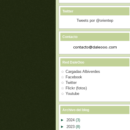
Twitter
Tweets por @orientep
Contacto
Red DaleOoo
Cargadas Albiverdes
Facebook
Twitter
Flickr (fotos)
Youtube
Archivo del blog
►
2024
(3)
►
2023
(8)