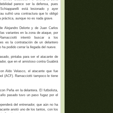
ebilidad parece ser la defensa, pues
 Schiapparelli está lesionado y ayer
au sufrió una contractura que lo obligó
la práctica, aunque no es nada grave.
de Alejandro Delorte y de Juan Carlos
 las variantes en la zona de ataque, por
amacciotti intentó buscar a los
es es la contratación de un delantero
o ha podido cerrar la llegada del nueve.
asado, pintaba para ser el atacante de
enador, que en el amistoso contra Guabirá
on Aldo Velasco, el atacante que fue
bol (ACF). Ramacciotti tampoco le tiene
on Peña en la delantera. El futbolista,
l año pasado tuvo un paso fugaz por el
ependerá del entrenador, que aún no ha
atacante anotó uno de los tantos, con los