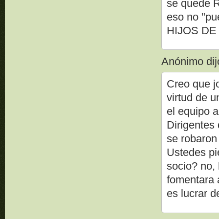
se quede R
eso no "p
HIJOS DE
Anónimo dijo
Creo que j
virtud de u
el equipo a
Dirigentes
se robaron
Ustedes pi
socio? no, 
fomentara 
es lucrar d