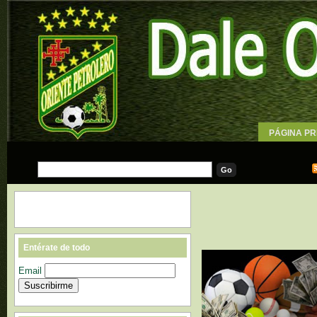
PÁGINA PR
WALLPAPE
Entérate de todo
Email