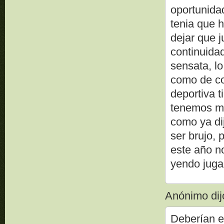
oportunida
tenia que h
dejar que 
continuidad
sensata, l
como de co
deportiva t
tenemos m
como ya dij
ser brujo, 
este año no
yendo jugad
Anónimo dijo
Deberían ec