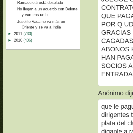
Ramacciotti está desolado
CONTRATO
No llegan a un acuerdo con Delorte
QUE PAG
y van tras un b...
Joselito Vaca no va más en
POR Q U
Oriente y se va a India
GRACIAS
►
2011
(730)
CAGADAS
►
2010
(406)
ABONOS 
HAN PAGA
SOCIOS A
ENTRADA
Anónimo dijo
que le pag
dirigentes 
plata del c
diganle a r