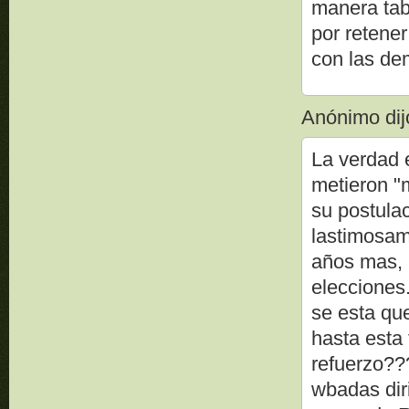
manera tabi
por retene
con las de
Anónimo dijo
La verdad 
metieron "
su postulac
lastimosam
años mas, 
elecciones
se esta qu
hasta esta
refuerzo??
wbadas dir