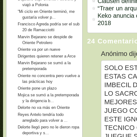
Clausen defini
viajó a Polonia
“Traer un arq
“Mi ciclo en Oriente terminó, me
Keko anuncia q
gustaría volver p...
2018
Francisco Agreda podría ser el sub
20 de Ramacciotti
Marvin Bejarano se despide de
24 Comentari
Oriente Petrolero
Oriente va por un nueve
Anónimo dijo
Dirigentes quieren retener a Arce
Marvin Bejarano se sumó a la
SOLO EST
pretemporada
ESTAS C
Oriente no concentra pero vuelve a
las prácticas hoy
IMBECIL 
Oriente pone un plazo
LO SACRO
Mojica se sumó a la pretemporada
MEJORES 
y la dirigencia b...
Delorte no va más en Oriente
JUEGO CO
Reyes Antelo tendría todo
ESTE IG
arreglado para volver a ...
TECNICO 
Delorte llegó pero no le dieron ropa
deportiva y s...
JUEGUE S