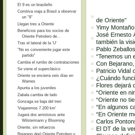
El 9 es un brasileño
Comitiva viaja a Brasil a observar
un "9"
de Oriente"
Llegan tres a Oriente
Yimy Montaño s
Beneficios para los socios de
José Ernesto Á
Oriente Petrolero de...
también la vis
Tras el lateral de la ‘U’
Pablo Zeballos
"No es conveniente jugar este
“Tenemos un e
partido"
Cambia el rumbo de contrataciones
Con Bejarano,
Se viene el superclásico
Patricio Vidal
Oriente se encierra seis días en
¿Cuándo funci
Warnes
Flores dejará 
Apunta a los juveniles
“Oriente en ni
Zabala cambia de lado
“Oriente no ti
Gonzaga se baja del tren
“En algunos ca
'Viajaremos 7.200 km'
“En Oriente m
Jugará dos amistosos ante
Carlos Pontons
Wilstermann y Blooming
Oriente, sin refuerzos
El DT de la ve
Bejarano dejó Oriente Petrolero y