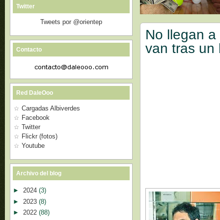
Twitter
Tweets por @orientep
No llegan a
van tras un
Contacto
Red DaleOoo
Cargadas Albiverdes
Facebook
Twitter
Flickr (fotos)
Youtube
Archivo del blog
►
2024
(3)
►
2023
(8)
►
2022
(88)