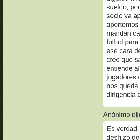
sueldo, po
socio va a
aportemos 
mandan cad
futbol par
ese cara d
cree que s
entiende a
jugadores q
nos queda 
dirigencia 
Anónimo dijo
Es verdad, 
deshizo de