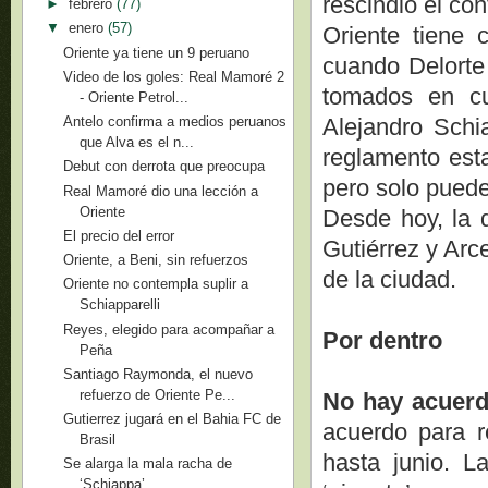
rescindió el con
►
febrero
(77)
▼
enero
(57)
Oriente tiene 
Oriente ya tiene un 9 peruano
cuando Delorte
Video de los goles: Real Mamoré 2
tomados en cu
- Oriente Petrol...
Alejandro Schia
Antelo confirma a medios peruanos
que Alva es el n...
reglamento est
Debut con derrota que preocupa
pero solo puede
Real Mamoré dio una lección a
Oriente
Desde hoy, la d
El precio del error
Gutiérrez y Arc
Oriente, a Beni, sin refuerzos
de la ciudad.
Oriente no contempla suplir a
Schiapparelli
Reyes, elegido para acompañar a
Por dentro
Peña
Santiago Raymonda, el nuevo
refuerzo de Oriente Pe...
No hay acuerd
Gutierrez jugará en el Bahia FC de
acuerdo para re
Brasil
hasta junio. L
Se alarga la mala racha de
‘Schiappa’