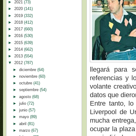
►
2021
(73)
►
2020
(141)
►
2019
(332)
►
2018
(412)
►
2017
(660)
►
2016
(530)
►
2015
(639)
►
2014
(662)
►
2013
(554)
▼
2012
(787)
llegará para 
►
diciembre
(64)
►
noviembre
(60)
referencias y 
►
octubre
(41)
volante creativ
►
septiembre
(54)
datos que dieron
►
agosto
(68)
Entre tanto, l
►
julio
(72)
►
junio
(57)
Liverpool de Ur
►
mayo
(89)
mucha entrega, 
►
abril
(81)
ocupar la plaza
►
marzo
(67)