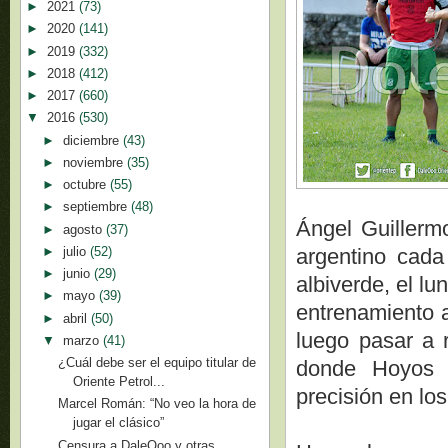
►
2021
(73)
►
2020
(141)
►
2019
(332)
►
2018
(412)
►
2017
(660)
▼
2016
(530)
►
diciembre
(43)
►
noviembre
(35)
►
octubre
(55)
►
septiembre
(48)
Ángel Guillermo
►
agosto
(37)
►
julio
(52)
argentino cada
►
junio
(29)
albiverde, el lu
►
mayo
(39)
entrenamiento a
►
abril
(50)
luego pasar a r
▼
marzo
(41)
¿Cuál debe ser el equipo titular de
donde Hoyos 
Oriente Petrol...
precisión en lo
Marcel Román: “No veo la hora de
jugar el clásico”
Censura a DaleOoo y otras