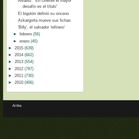
Álvarez: “En Oriente el mayor
desafío es el título”
El bigotón definió su onceno
Azkargorta mueve sus fichas
'Billy', el salvador 'refinero'
►
febrero
(56)
►
enero
(45)
►
2015
(639)
►
2014
(662)
►
2013
(554)
►
2012
(787)
►
2011
(730)
►
2010
(406)
Arriba