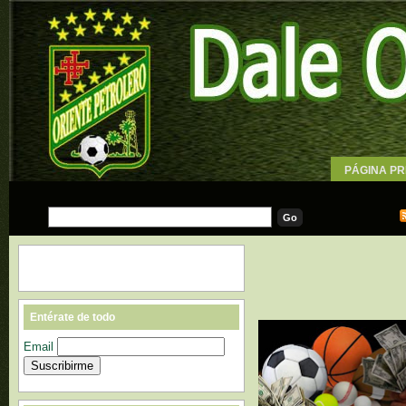
PÁGINA PR
WALLPAPE
Entérate de todo
Email