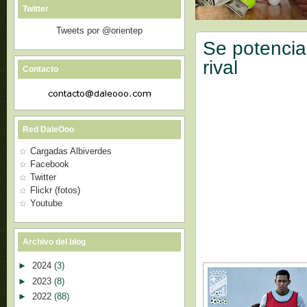
Twitter
Tweets por @orientep
Se potencian
rival
Contacto
Red DaleOoo
Cargadas Albiverdes
Facebook
Twitter
Flickr (fotos)
Youtube
Archivo del blog
►
2024
(3)
►
2023
(8)
►
2022
(88)