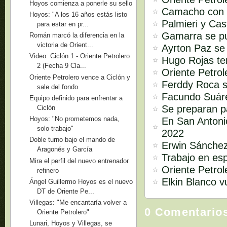
Hoyos comienza a ponerle su sello
Camacho con e
Hoyos: "A los 16 años estás listo
Palmieri y Cas
para estar en pr...
Gamarra se p
Román marcó la diferencia en la
victoria de Orient...
Ayrton Paz se 
Video: Ciclón 1 - Oriente Petrolero
Hugo Rojas ten
2 (Fecha 9 Cla...
Oriente Petro
Oriente Petrolero vence a Ciclón y
Ferddy Roca s
sale del fondo
Facundo Suár
Equipo definido para enfrentar a
Se preparan p
Ciclón
Hoyos: "No prometemos nada,
En San Antonio
solo trabajo"
2022
Doble turno bajo el mando de
Erwin Sánchez
Aragonés y García
Trabajo en es
Mira el perfil del nuevo entrenador
Oriente Petrol
refinero
Elkin Blanco 
Ángel Guillermo Hoyos es el nuevo
DT de Oriente Pe...
Villegas: "Me encantaría volver a
0 Comentario
Oriente Petrolero"
Lunari, Hoyos y Villegas, se