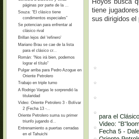
Hoyos busca q
páginas por parte de la ...
tiene jugadores
Souza: “El clásico tiene
sus dirigidos e
condimentos especiales”
Se potencian para enfrentar al
clásico rival
Brillan lejos del 'refinero'
Mariano Brau se cae de la lista
para el clásico cr...
Román: “Nos irá bien, podemos
lograr el título”
Pulgar arriba para Pedro Azogue en
Oriente Petrolero
Trabajo en triple turno
A Rodrigo Vargas le sorprendió la
titularidad
Video: Oriente Petrolero 3 - Bolívar
2 (Fecha 13 -...
para el Clási
Oriente Petrolero suma su primer
triunfo jugando d...
Video: "B"loom
Entrenamiento a puertas cerradas
Fecha 5 - Da
en el Tahuichi
Oriente Petrol