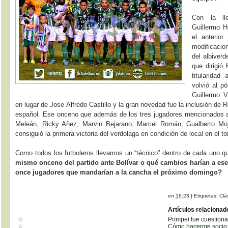
Con la ll
Guillermo H
el anterior
modificacio
del albiverd
que dirigió 
titularidad
volvió al p
Guillermo V
en lugar de Jose Alfredo Castillo y la gran novedad fue la inclusión de 
español. Ese onceno que además de los tres jugadores mencionados an
Meleán, Ricky Añez, Marvin Bejarano, Marcel Román, Gualberto Mo
consiguió la primera victoria del verdolaga en condición de local en el 
Como todos los futboleros llevamos un “técnico” dentro de cada uno 
mismo onceno del partido ante Bolívar o qué cambios harían a ese
once jugadores que mandarían a la cancha el próximo domingo?
en
16:23
|
Etiquetas:
Clá
Artículos relacionad
Pompei fue cuestion
Cómo hacerme socio d