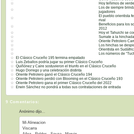
Hoy teñimos de verde 
Los de siempre brind
jugadores
El pueblo orientista f
rival
Beneficios para los s
2012
Hoy el Tahuichi se 
Sumate a la hinchada
Oriente Petrolero Ca
Los hinchas se despi
Orientista en Sudáfric
Los números de “Tuch
El Clásico Cruceño 195 termina empatado
Luis Zeballos podría jugar su primer Clásico Cruceño
Quiñónez y Caire sostuvieron el triunfo en el Clásico Cruceño
Hugo Dorrego y una celebración distinta
Oriente Petrolero ganó el Clásico Cruceño 194
Oriente Petrolero perdió con Blooming en el Clásico Cruceño 193
Oriente Petrolero gana el primer Clásico Cruceño del 2022
Erwin Sánchez no pondrá a todas sus contrataciones de entrada
9 Comentarios:
Anónimo dijo...
Mi Alineacion
Viscarra
Añez - Raldes - Souza - Marvin