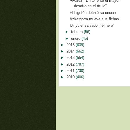
Álvarez: “En Oriente el mayor
desafío es el título”
El bigotón definió su onceno
Azkargorta mueve sus fichas
'Billy', el salvador 'refinero'
►
febrero
(56)
►
enero
(45)
►
2015
(639)
►
2014
(662)
►
2013
(554)
►
2012
(787)
►
2011
(730)
►
2010
(406)