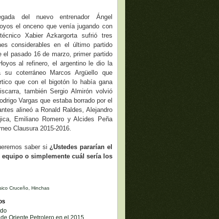
egada del nuevo entrenador Ángel
oyos el onceno que venía jugando con
 técnico Xabier Azkargorta sufrió tres
nes considerables en el último partido
e el pasado 16 de marzo, primer partido
Hoyos al refinero, el argentino le dio la
 a su coterráneo Marcos Argüello que
órtico que con el bigotón lo había gana
iscarra, también Sergio Almirón volvió
Rodrigo Vargas que estaba borrado por el
tes alineó a Ronald Raldes, Alejandro
jica, Emiliano Romero y Alcides Peña
torneo Clausura 2015-2016.
queremos saber si
¿Ustedes pararían el
 equipo o simplemente cuál sería los
sico Cruceño
,
Hinchas
os
ado
e Oriente Petrolero en el 2015