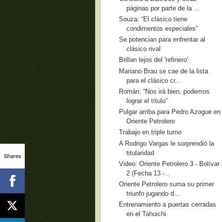
páginas por parte de la ...
Souza: “El clásico tiene
condimentos especiales”
Se potencian para enfrentar al
clásico rival
Brillan lejos del 'refinero'
Mariano Brau se cae de la lista
para el clásico cr...
Román: “Nos irá bien, podemos
lograr el título”
Pulgar arriba para Pedro Azogue en
Oriente Petrolero
Trabajo en triple turno
A Rodrigo Vargas le sorprendió la
titularidad
Shares
Video: Oriente Petrolero 3 - Bolívar
2 (Fecha 13 -...
Oriente Petrolero suma su primer
triunfo jugando d...
Entrenamiento a puertas cerradas
en el Tahuichi