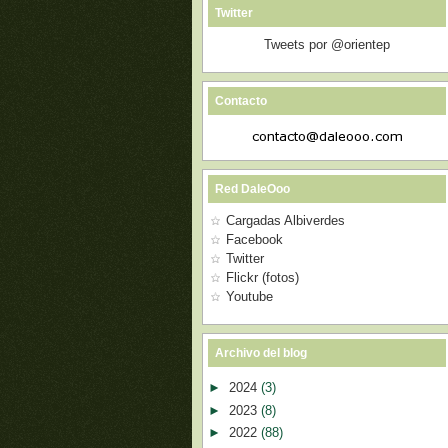
Twitter
Tweets por @orientep
Contacto
Red DaleOoo
Cargadas Albiverdes
Facebook
Twitter
Flickr (fotos)
Youtube
Archivo del blog
►
2024
(3)
►
2023
(8)
►
2022
(88)