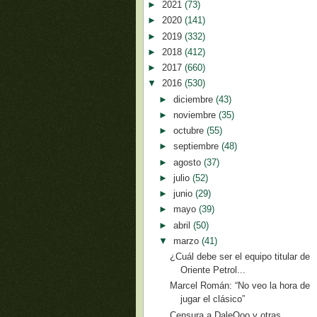
►
2021
(73)
►
2020
(141)
►
2019
(332)
►
2018
(412)
►
2017
(660)
▼
2016
(530)
►
diciembre
(43)
►
noviembre
(35)
►
octubre
(55)
►
septiembre
(48)
►
agosto
(37)
►
julio
(52)
►
junio
(29)
►
mayo
(39)
►
abril
(50)
▼
marzo
(41)
¿Cuál debe ser el equipo titular de
Oriente Petrol...
Marcel Román: “No veo la hora de
jugar el clásico”
Censura a DaleOoo y otras