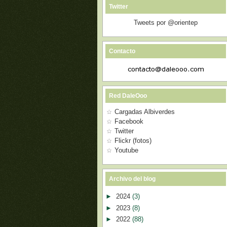
Twitter
Tweets por @orientep
Contacto
Red DaleOoo
Cargadas Albiverdes
Facebook
Twitter
Flickr (fotos)
Youtube
Archivo del blog
►
2024
(3)
►
2023
(8)
►
2022
(88)