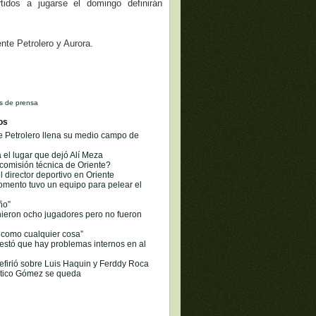
idos a jugarse el domingo definirán
nte Petrolero y Aurora.
s de prensa
os
e Petrolero llena su medio campo de
á el lugar que dejó Alí Meza
comisión técnica de Oriente?
l director deportivo en Oriente
omento tuvo un equipo para pelear el
ño”
nieron ocho jugadores pero no fueron
n como cualquier cosa”
estó que hay problemas internos en al
refirió sobre Luis Haquin y Ferddy Roca
l tico Gómez se queda