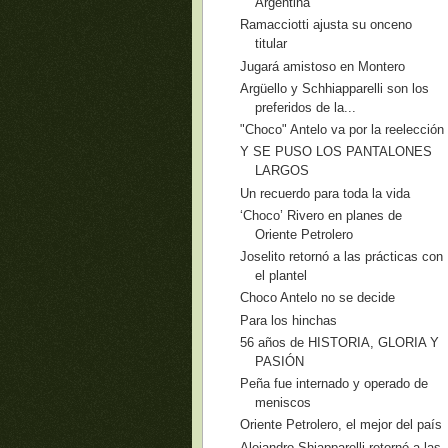
Argentina
Ramacciotti ajusta su onceno
titular
Jugará amistoso en Montero
Argüello y Schhiapparelli son los
preferidos de la...
"Choco" Antelo va por la reelección
Y SE PUSO LOS PANTALONES
LARGOS
Un recuerdo para toda la vida
‘Choco’ Rivero en planes de
Oriente Petrolero
Joselito retornó a las prácticas con
el plantel
Choco Antelo no se decide
Para los hinchas
56 años de HISTORIA, GLORIA Y
PASIÓN
Peña fue internado y operado de
meniscos
Oriente Petrolero, el mejor del país
Alejandro Shiapparelli retornó a las