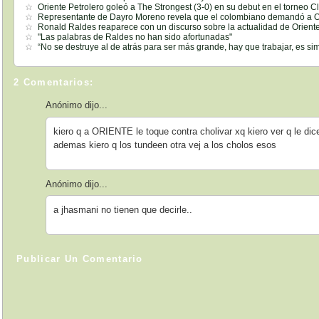
Oriente Petrolero goleó a The Strongest (3-0) en su debut en el torneo C
Representante de Dayro Moreno revela que el colombiano demandó a Or
Ronald Raldes reaparece con un discurso sobre la actualidad de Oriente
"Las palabras de Raldes no han sido afortunadas"
“No se destruye al de atrás para ser más grande, hay que trabajar, es si
2 Comentarios:
Anónimo dijo...
kiero q a ORIENTE le toque contra cholivar xq kiero ver q le d
ademas kiero q los tundeen otra vej a los cholos esos
Anónimo dijo...
a jhasmani no tienen que decirle..
Publicar Un Comentario