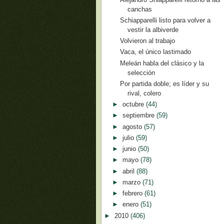
canchas
Schiapparelli listo para volver a
vestir la albiverde
Volvieron al trabajo
Vaca, el único lastimado
Meleán habla del clásico y la
selección
Por partida doble; es líder y su
rival, colero
►
octubre
(44)
►
septiembre
(59)
►
agosto
(57)
►
julio
(59)
►
junio
(50)
►
mayo
(78)
►
abril
(88)
►
marzo
(71)
►
febrero
(61)
►
enero
(51)
►
2010
(406)