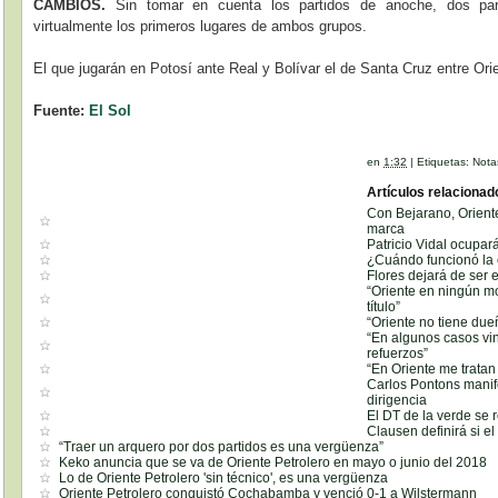
CAMBIOS.
Sin tomar en cuenta los partidos de anoche, dos part
virtualmente los primeros lugares de ambos grupos.
El que jugarán en Potosí ante Real y Bolívar el de Santa Cruz entre Orie
Fuente:
El Sol
en
1:32
|
Etiquetas:
Nota
Artículos relacionad
Con Bejarano, Orient
marca
Patricio Vidal ocupar
¿Cuándo funcionó la 
Flores dejará de ser e
“Oriente en ningún m
título”
“Oriente no tiene due
“En algunos casos vi
refuerzos”
“En Oriente me trata
Carlos Pontons manif
dirigencia
El DT de la verde se 
Clausen definirá si e
“Traer un arquero por dos partidos es una vergüenza”
Keko anuncia que se va de Oriente Petrolero en mayo o junio del 2018
Lo de Oriente Petrolero 'sin técnico', es una vergüenza
Oriente Petrolero conquistó Cochabamba y venció 0-1 a Wilstermann