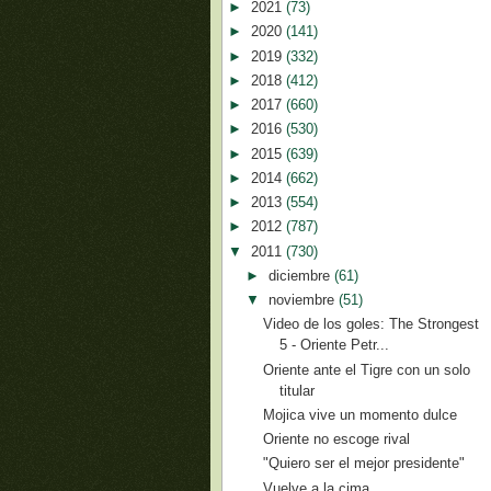
►
2021
(73)
►
2020
(141)
►
2019
(332)
►
2018
(412)
►
2017
(660)
►
2016
(530)
►
2015
(639)
►
2014
(662)
►
2013
(554)
►
2012
(787)
▼
2011
(730)
►
diciembre
(61)
▼
noviembre
(51)
Video de los goles: The Strongest
5 - Oriente Petr...
Oriente ante el Tigre con un solo
titular
Mojica vive un momento dulce
Oriente no escoge rival
"Quiero ser el mejor presidente"
Vuelve a la cima