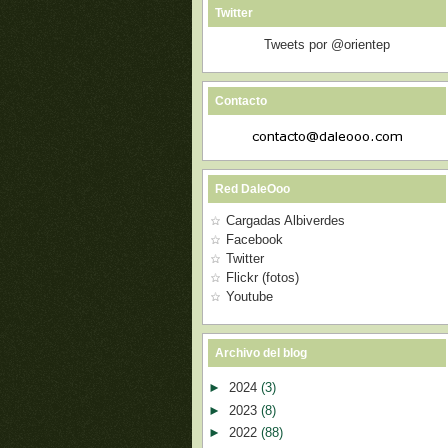
Twitter
Tweets por @orientep
Contacto
Red DaleOoo
Cargadas Albiverdes
Facebook
Twitter
Flickr (fotos)
Youtube
Archivo del blog
►
2024
(3)
►
2023
(8)
►
2022
(88)