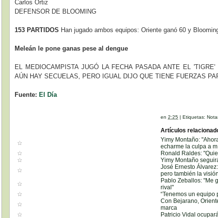
Carlos Ortiz
DEFENSOR DE BLOOMING
153 PARTIDOS
Han jugado ambos equipos: Oriente ganó 60 y Blooming
Meleán le pone ganas pese al dengue
EL MEDIOCAMPISTA JUGÓ LA FECHA PASADA ANTE EL 'TIGRE
AÚN HAY SECUELAS, PERO IGUAL DIJO QUE TIENE FUERZAS PA
Fuente:
El Día
en
2:25
|
Etiquetas:
Nota
Artículos relacionad
Yimy Montaño: "Ahora
echarme la culpa a m
Ronald Raldes: "Quie
Yimy Montaño seguirá 
José Ernesto Álvarez: 
pero también la visió
Pablo Zeballos: "Me g
rival"
“Tenemos un equipo p
Con Bejarano, Orient
marca
Patricio Vidal ocupar