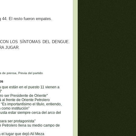
 44. El resto fueron empates.
' CON LOS SÍNTOMAS DEL DENGUE.
RA JUGAR.
s de prensa
,
Previa del partido
os
 que están en el puesto 11 vienen a
í"
ro ser Presidente de Oriente"
al frente de Oriente Petrolero
“Es importantísimo el título, entiendo,
n como institución”
usta estar siempre cerca del arco del
ara ser protagonista”
e Petrolero llena su medio campo de
á el lugar que dejó Alí Meza