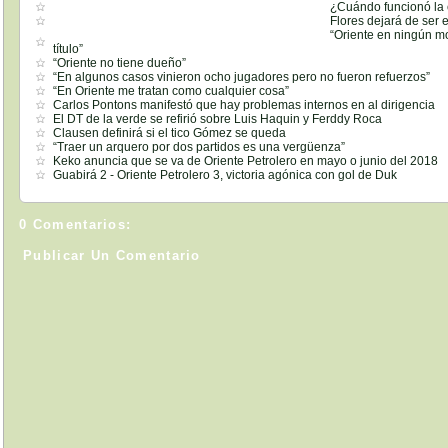
¿Cuándo funcionó la 
Flores dejará de ser e
“Oriente en ningún m
título”
“Oriente no tiene dueño”
“En algunos casos vinieron ocho jugadores pero no fueron refuerzos”
“En Oriente me tratan como cualquier cosa”
Carlos Pontons manifestó que hay problemas internos en al dirigencia
El DT de la verde se refirió sobre Luis Haquin y Ferddy Roca
Clausen definirá si el tico Gómez se queda
“Traer un arquero por dos partidos es una vergüenza”
Keko anuncia que se va de Oriente Petrolero en mayo o junio del 2018
Guabirá 2 - Oriente Petrolero 3, victoria agónica con gol de Duk
0 Comentarios:
Publicar Un Comentario