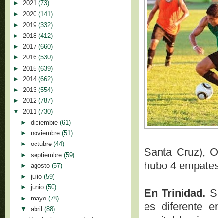
►
2021
(73)
►
2020
(141)
►
2019
(332)
►
2018
(412)
►
2017
(660)
►
2016
(530)
►
2015
(639)
►
2014
(662)
►
2013
(554)
►
2012
(787)
▼
2011
(730)
►
diciembre
(61)
►
noviembre
(51)
►
octubre
(44)
Santa Cruz), O
►
septiembre
(59)
hubo 4 empates
►
agosto
(57)
►
julio
(59)
►
junio
(50)
En Trinidad.
Si
►
mayo
(78)
es diferente e
▼
abril
(88)