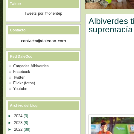
Twitter
Tweets por @orientep
Albiverdes 
supremacía
Contacto
Red DaleOoo
Cargadas Albiverdes
Facebook
Twitter
Flickr (fotos)
Youtube
Archivo del blog
►
2024
(3)
►
2023
(8)
►
2022
(88)