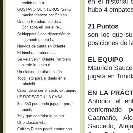
en el historial
recibir esta n...
hubo 4 empates
GUSTAVO QUINTEROS ‘Sentí
mucha tristeza por Schiap...
Oriente Petrolero pierde a
21 Puntos
Schiapparelli por el re...
son los que sum
Schiapparelli con distensión de
ligamentos será ba...
posiciones de l
Nervios de punta en Oriente
El hincha se pronuncia
EL EQUIPO
Se veia venir, Oriente Petrolero
pierde la punta d...
Mauricio Sauce
Un clásico de alta tensión
jugará en Trini
Todo listo para el duelo en el
tahuichi
Quién debe ser el sexto extranjero
EN LA PRÁCT
LE RODEARON LA CASA
Antonio, el en
$us 350 para cada jugador por el
conformado p
triunfo
'Hay que controlar la pelota'
Caamaño, Alej
Otro clásico vital
Saucedo, Alej
Cuffaro Russo podrá contar con