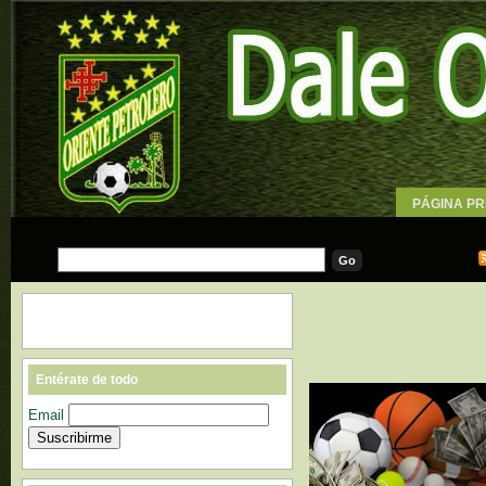
PÁGINA PR
WALLPAPE
Entérate de todo
Email