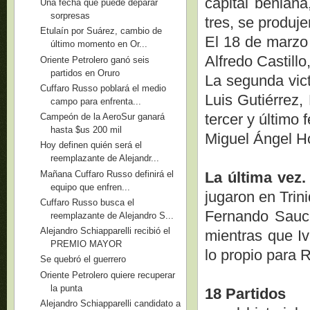
capital beniana
Una fecha que puede deparar
sorpresas
tres, se produje
Etulaín por Suárez, cambio de
El 18 de marzo
último momento en Or...
Alfredo Castill
Oriente Petrolero ganó seis
partidos en Oruro
La segunda vict
Cuffaro Russo poblará el medio
Luis Gutiérrez,
campo para enfrenta...
tercer y último 
Campeón de la AeroSur ganará
hasta $us 200 mil
Miguel Ángel Ho
Hoy definen quién será el
reemplazante de Alejandr...
Mañana Cuffaro Russo definirá el
La última vez.
equipo que enfren...
jugaron en Trin
Cuffaro Russo busca el
Fernando Sauce
reemplazante de Alejandro S...
Alejandro Schiapparelli recibió el
mientras que Iv
PREMIO MAYOR
lo propio para
Se quebró el guerrero
Oriente Petrolero quiere recuperar
la punta
18 Partidos
Alejandro Schiapparelli candidato a