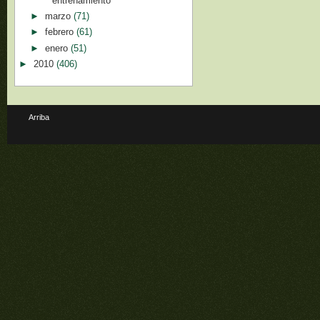
entrenamiento
►
marzo
(71)
►
febrero
(61)
►
enero
(51)
►
2010
(406)
Arriba