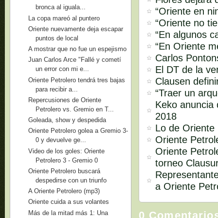
bronca al iguala...
“Oriente en ni
La copa mareó al puntero
“Oriente no ti
Oriente nuevamente deja escapar
“En algunos ca
puntos de local
“En Oriente m
A mostrar que no fue un espejismo
Carlos Pontons
Juan Carlos Arce "Fallé y cometí
El DT de la ve
un error con mi e...
Clausen defini
Oriente Petrolero tendrá tres bajas
para recibir a...
“Traer un arq
Repercusiones de Oriente
Keko anuncia q
Petrolero vs. Gremio en T...
2018
Goleada, show y despedida
Lo de Oriente 
Oriente Petrolero golea a Gremio 3-
Oriente Petro
0 y devuelve ge...
Oriente Petrol
Video de los goles: Oriente
Petrolero 3 - Gremio 0
torneo Clausu
Oriente Petrolero buscará
Representante
despedirse con un triunfo
a Oriente Petr
A Oriente Petrolero (mp3)
Oriente cuida a sus volantes
Más de la mitad más 1: Una
0 Comentario