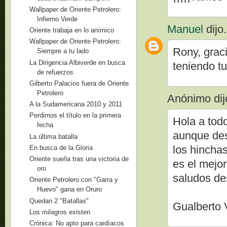
Wallpaper de Oriente Petrolero:
Infierno Verde
Manuel
dijo.
Oriente trabaja en lo anímico
Wallpaper de Oriente Petrolero:
Rony, grac
Siempre a tu lado
La Dirigencia Albiverde en busca
teniendo t
de refuerzos
Gilberto Palacios fuera de Oriente
Petrolero
Anónimo dijo
A la Sudamericana 2010 y 2011
Perdimos el título en la primera
Hola a todo
fecha
aunque des
La última batalla
los hincha
En busca de la Gloria
Oriente sueña tras una victoria de
es el mejo
oro
saludos de
Oriente Petrolero con "Garra y
Huevo" gana en Oruro
Quedan 2 "Batallas"
Gualberto 
Los milagros existen
Crónica: No apto para cardíacos