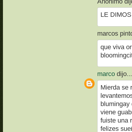
Anónimo dijo
LE DIMOS 
marcos pinto
que viva o
bloomingci
marco
dijo..
Mierda se r
levantemos
blumingay 
viene guabi
fuiste una 
felizes sue