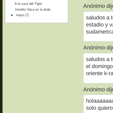
A la caza del Tigre
Anónimo dijo
Joselito Vaca es la duda
►
mayo
(7)
saludos a t
estadio y v
sudamerica
Anónimo dijo
saludos a 
el domingo
oriente k-r
Anónimo dijo
holaaaaaaa
solo quiero