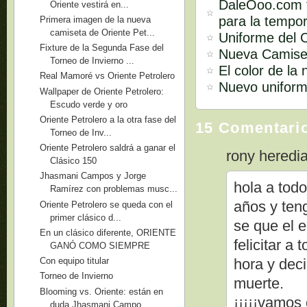
DaleOoo.com t
Oriente vestirá en...
para la tempo
Primera imagen de la nueva
camiseta de Oriente Pet...
Uniforme del C
Fixture de la Segunda Fase del
Nueva Camiset
Torneo de Invierno ...
El color de la
Real Mamoré vs Oriente Petrolero
Nuevo uniform
Wallpaper de Oriente Petrolero:
Escudo verde y oro
Oriente Petrolero a la otra fase del
15 Comentari
Torneo de Inv...
Oriente Petrolero saldrá a ganar el
rony heredia 
Clásico 150
Jhasmani Campos y Jorge
hola a todo
Ramírez con problemas musc...
años y teng
Oriente Petrolero se queda con el
primer clásico d...
se que el 
En un clásico diferente, ORIENTE
felicitar a
GANÓ COMO SIEMPRE
hora y deci
Con equipo titular
Torneo de Invierno
muerte.
Blooming vs. Oriente: están en
¡¡¡¡¡vamos 
duda Jhasmani Campo...