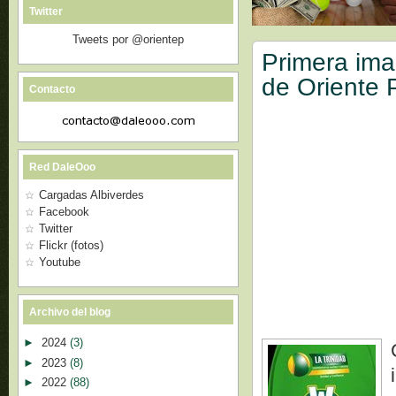
Twitter
Tweets por @orientep
Primera ima
de Oriente 
Contacto
Red DaleOoo
Cargadas Albiverdes
Facebook
Twitter
Flickr (fotos)
Youtube
Archivo del blog
►
2024
(3)
►
2023
(8)
►
2022
(88)