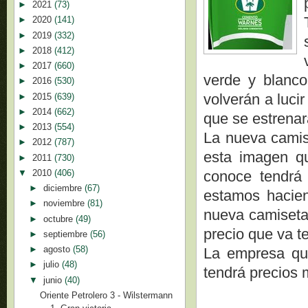
►
2021
(73)
►
2020
(141)
►
2019
(332)
►
2018
(412)
►
2017
(660)
verde y blanco
►
2016
(530)
volverán a luci
►
2015
(639)
►
2014
(662)
que se estrenar
►
2013
(554)
La nueva camis
►
2012
(787)
esta imagen qu
►
2011
(730)
▼
2010
(406)
conoce tendrá 
►
diciembre
(67)
estamos hacien
►
noviembre
(81)
nueva camiseta 
►
octubre
(49)
precio que va t
►
septiembre
(56)
►
agosto
(58)
La empresa que
►
julio
(48)
tendrá precios 
▼
junio
(40)
Oriente Petrolero 3 - Wilstermann