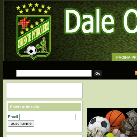
PÁGINA PR
WALLPAPE
Entérate de todo
Email