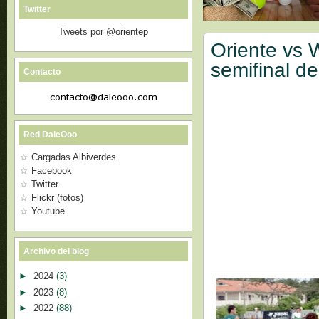
Twitter
Tweets por @orientep
Oriente vs 
semifinal de
Contacto
Red DaleOoo
Cargadas Albiverdes
Facebook
Twitter
Flickr (fotos)
Youtube
Archivo del blog
►
2024
(3)
►
2023
(8)
►
2022
(88)