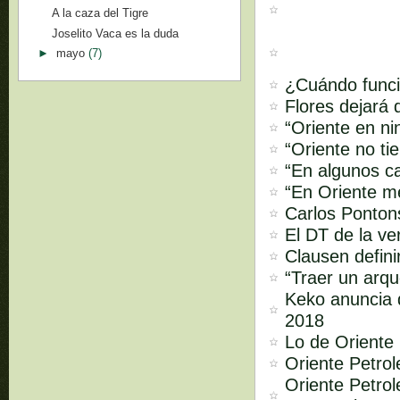
A la caza del Tigre
Joselito Vaca es la duda
►
mayo
(7)
¿Cuándo funci
Flores dejará 
“Oriente en ni
“Oriente no ti
“En algunos ca
“En Oriente m
Carlos Pontons
El DT de la ve
Clausen defini
“Traer un arq
Keko anuncia q
2018
Lo de Oriente 
Oriente Petro
Oriente Petrol