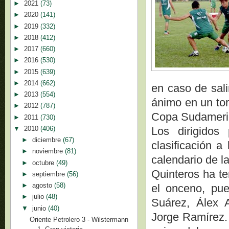
►
2021
(73)
►
2020
(141)
►
2019
(332)
►
2018
(412)
►
2017
(660)
►
2016
(530)
►
2015
(639)
►
2014
(662)
en caso de sali
►
2013
(554)
ánimo en un tor
►
2012
(787)
Copa Sudameric
►
2011
(730)
▼
2010
(406)
Los dirigidos
►
diciembre
(67)
clasificación a
►
noviembre
(81)
calendario de la
►
octubre
(49)
Quinteros ha te
►
septiembre
(56)
►
agosto
(58)
el onceno, pu
►
julio
(48)
Suárez, Álex 
▼
junio
(40)
Jorge Ramírez. 
Oriente Petrolero 3 - Wilstermann