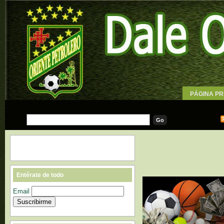
PÁGINA PR
WALLPAPE
Entérate de todo
Email