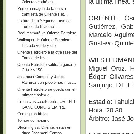
la última línea
Oriente vestirá en...
Primera imagen de la nueva
camiseta de Oriente Pet...
ORIENTE: Ósca
Fixture de la Segunda Fase del
Gutiérrez, Gab
Torneo de Invierno ...
Real Mamoré vs Oriente Petrolero
Marcelo Aguirre
Wallpaper de Oriente Petrolero:
Gustavo Quinte
Escudo verde y oro
Oriente Petrolero a la otra fase del
Torneo de Inv...
WILSTERMANN: 
Oriente Petrolero saldrá a ganar el
Miguel Ortiz,
Clásico 150
Édgar Olivare
Jhasmani Campos y Jorge
Ramírez con problemas musc...
Sanjurjo. DT. E
Oriente Petrolero se queda con el
primer clásico d...
Estadio: Tahuic
En un clásico diferente, ORIENTE
GANÓ COMO SIEMPRE
Hora: 20:30
Con equipo titular
Árbitro: José J
Torneo de Invierno
Blooming vs. Oriente: están en
duda Jhasmani Campo...