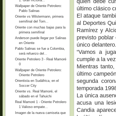
quien debe cum
1. Gran victoria...
Wallpaper de Oriente Petrolero:
último clásico 
Pablo Salinas
El ataque tambi
Oriente vs Wilstermann, primera
semifinal del Torn...
al Deportes Qu
Oriente con muchas bajas para la
Ramírez y Alcid
primera semifinal
previsto pobla
Anderson puede llegar por Salinas
en Oriente
único delantero
Pablo Salinas se fue a Colombia,
“Vamos a jugar
será refuerzo del...
cumple a la vez
Oriente Petrolero 3 - Real Mamoré
0
Mientras tanto,
Wallpaper de Oriente Petrolero:
último campeón 
Oriente Petrolero
segunda coron
Orientista en Sudáfrica, en el
Soccer City
temporada 199
Oriente vs. Real Mamoré, el
La única ausenc
sábado en el Tahuichi
acusa una lesi
Real Mamoré 1 - Oriente Petrolero
1 Valioso empate...
Candia aparece
Imagen de la nueva camiseta que