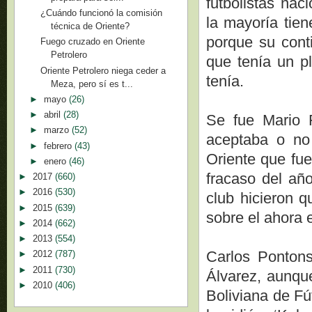
futbolistas na
¿Cuándo funcionó la comisión
la mayoría tien
técnica de Oriente?
porque su conti
Fuego cruzado en Oriente
Petrolero
que tenía un pl
Oriente Petrolero niega ceder a
tenía.
Meza, pero sí es t...
►
mayo
(26)
►
abril
(28)
Se fue Mario F
►
marzo
(52)
aceptaba o no
►
febrero
(43)
Oriente que fue
►
enero
(46)
fracaso del año
►
2017
(660)
►
2016
(530)
club hicieron q
►
2015
(639)
sobre el ahora e
►
2014
(662)
►
2013
(554)
Carlos Pontons
►
2012
(787)
►
2011
(730)
Álvarez, aunqu
►
2010
(406)
Boliviana de Fú