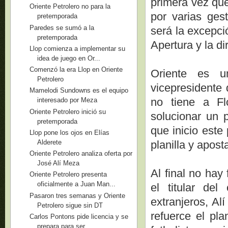
primera vez que
Oriente Petrolero no para la
por varias ges
pretemporada
Paredes se sumó a la
será la excepci
pretemporada
Apertura y la di
Llop comienza a implementar su
idea de juego en Or...
Comenzó la era Llop en Oriente
Oriente es u
Petrolero
vicepresidente 
Mamelodi Sundowns es el equipo
no tiene a Fl
interesado por Meza
Oriente Petrolero inició su
solucionar un p
pretemporada
que inicio este 
Llop pone los ojos en Elías
Alderete
planilla y apos
Oriente Petrolero analiza oferta por
José Alí Meza
Al final no hay
Oriente Petrolero presenta
oficialmente a Juan Man...
el titular de
Pasaron tres semanas y Oriente
extranjeros, Al
Petrolero sigue sin DT
refuerce el pla
Carlos Pontons pide licencia y se
prepara para ser...