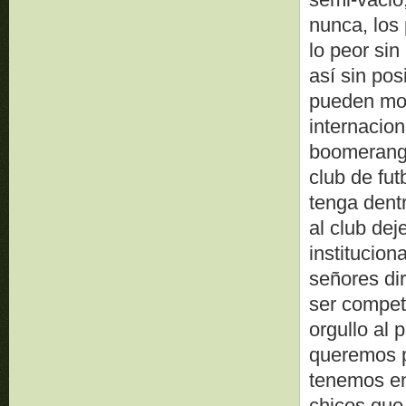
nunca, los 
lo peor sin
así sin po
pueden mos
internacio
boomerang 
club de fu
tenga dentr
al club de
institucion
señores dir
ser competi
orgullo al
queremos p
tenemos en
chicos que