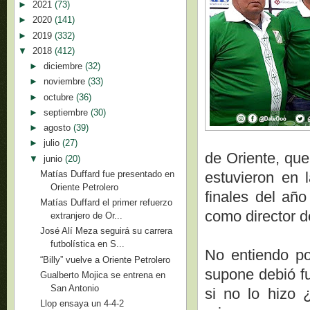
►
2021
(73)
►
2020
(141)
►
2019
(332)
▼
2018
(412)
►
diciembre
(32)
►
noviembre
(33)
►
octubre
(36)
►
septiembre
(30)
►
agosto
(39)
►
julio
(27)
de Oriente, que
▼
junio
(20)
Matías Duffard fue presentado en
estuvieron en 
Oriente Petrolero
finales del añ
Matías Duffard el primer refuerzo
como director d
extranjero de Or...
José Alí Meza seguirá su carrera
futbolística en S...
No entiendo po
“Billy” vuelve a Oriente Petrolero
supone debió fu
Gualberto Mojica se entrena en
San Antonio
si no lo hizo 
Llop ensaya un 4-4-2