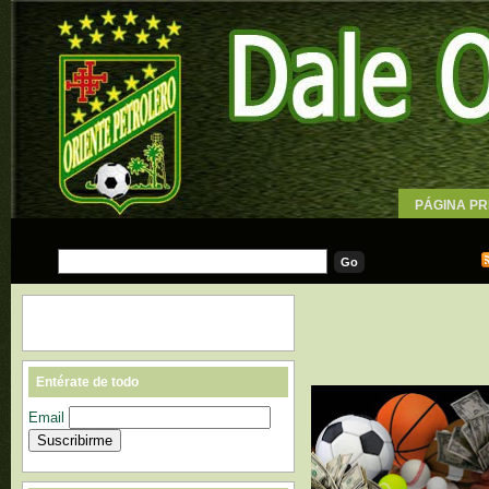
PÁGINA PR
WALLPAPE
Entérate de todo
Email