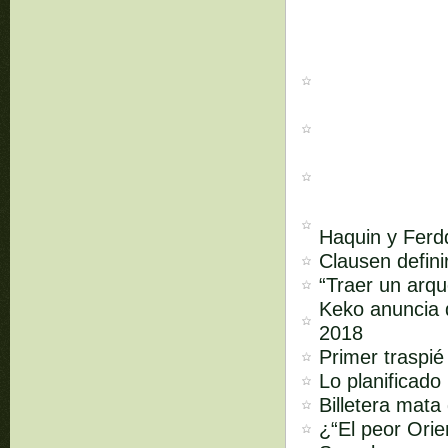
Haquin y Ferd
Clausen defini
“Traer un arq
Keko anuncia q
2018
Primer traspié
Lo planificado
Billetera mata
¿“El peor Orien