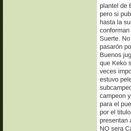
plantel d
pero si pub
hasta la s
conforman 
Suerte. No
pasarón po
Buenos jug
que Keko s
veces impor
estuvo pel
subcampeon
campeon y 
para el pue
por el tit
presentan 
NO sera Ca