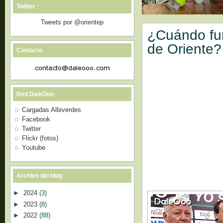
Twitter
Tweets por @orientep
¿Cuándo fun
de Oriente?
Contacto
Red DaleOoo
Cargadas Albiverdes
Facebook
Twitter
Flickr (fotos)
Youtube
Archivo del blog
►
2024
(3)
►
2023
(8)
►
2022
(88)