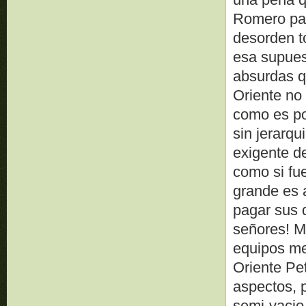
Romero par
desorden to
esa supues
absurdas q
Oriente no 
como es pos
sin jerarq
exigente d
como si fu
grande es a
pagar sus 
señores! M
equipos me
Oriente Pet
aspectos, 
semi-vacio,