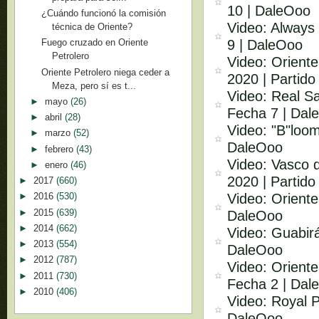
10 | DaleOoo
¿Cuándo funcionó la comisión
Video: Always 
técnica de Oriente?
9 | DaleOoo
Fuego cruzado en Oriente
Petrolero
Video: Orient
Oriente Petrolero niega ceder a
2020 | Partido
Meza, pero sí es t...
Video: Real Sa
►
mayo
(26)
Fecha 7 | Dal
►
abril
(28)
Video: "B"loom
►
marzo
(52)
DaleOoo
►
febrero
(43)
Video: Vasco 
►
enero
(46)
2020 | Partido
►
2017
(660)
Video: Oriente
►
2016
(530)
►
2015
(639)
DaleOoo
►
2014
(662)
Video: Guabirá
►
2013
(554)
DaleOoo
►
2012
(787)
Video: Oriente
►
2011
(730)
Fecha 2 | Dal
►
2010
(406)
Video: Royal P
DaleOoo