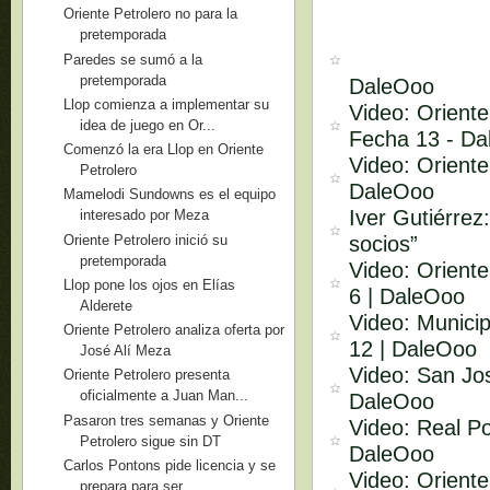
Oriente Petrolero no para la
pretemporada
Paredes se sumó a la
pretemporada
DaleOoo
Llop comienza a implementar su
Video: Oriente
idea de juego en Or...
Fecha 13 - D
Comenzó la era Llop en Oriente
Video: Oriente
Petrolero
DaleOoo
Mamelodi Sundowns es el equipo
Iver Gutiérrez
interesado por Meza
Oriente Petrolero inició su
socios”
pretemporada
Video: Oriente
Llop pone los ojos en Elías
6 | DaleOoo
Alderete
Video: Municip
Oriente Petrolero analiza oferta por
12 | DaleOoo
José Alí Meza
Video: San Jos
Oriente Petrolero presenta
oficialmente a Juan Man...
DaleOoo
Pasaron tres semanas y Oriente
Video: Real Po
Petrolero sigue sin DT
DaleOoo
Carlos Pontons pide licencia y se
Video: Oriente
prepara para ser...