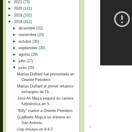
►
2021
(73)
►
2020
(141)
►
2019
(332)
▼
2018
(412)
►
diciembre
(32)
►
noviembre
(33)
►
octubre
(36)
►
septiembre
(30)
►
agosto
(39)
►
julio
(27)
▼
junio
(20)
Matías Duffard fue presentado en
Oriente Petrolero
Matías Duffard el primer refuerzo
extranjero de Or...
José Alí Meza seguirá su carrera
futbolística en S...
“Billy” vuelve a Oriente Petrolero
Gualberto Mojica se entrena en
San Antonio
Llop ensaya un 4-4-2