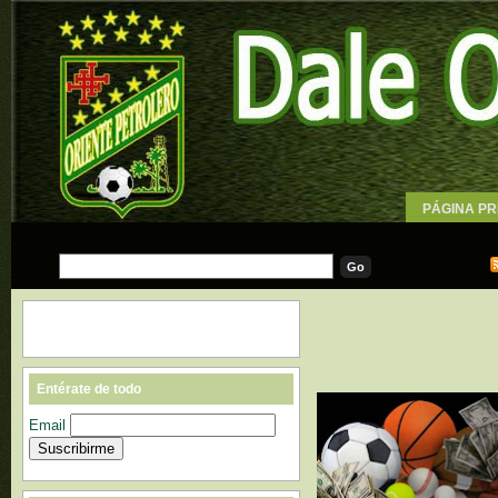
PÁGINA PR
WALLPAPE
Entérate de todo
Email