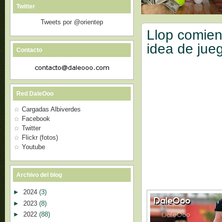
Twitter
Tweets por @orientep
Llop comien
idea de jue
Contacto
Red DaleOoo
Cargadas Albiverdes
Facebook
Twitter
Flickr (fotos)
Youtube
Archivo del blog
►
2024
(3)
►
2023
(8)
►
2022
(88)