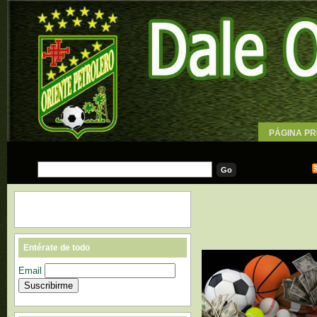
PÁGINA PR
WALLPAPE
Entérate de todo
Email