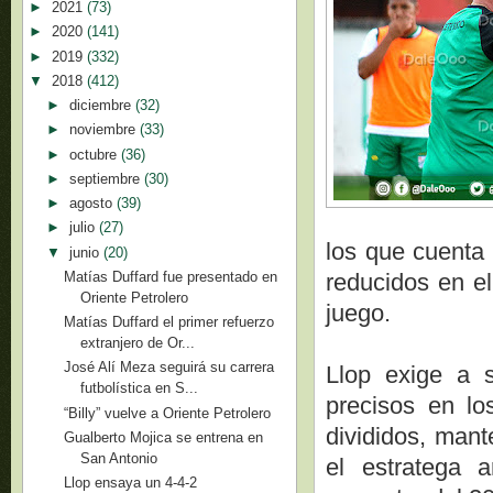
►
2021
(73)
►
2020
(141)
►
2019
(332)
▼
2018
(412)
►
diciembre
(32)
►
noviembre
(33)
►
octubre
(36)
►
septiembre
(30)
►
agosto
(39)
►
julio
(27)
los que cuenta 
▼
junio
(20)
Matías Duffard fue presentado en
reducidos en el
Oriente Petrolero
juego.
Matías Duffard el primer refuerzo
extranjero de Or...
José Alí Meza seguirá su carrera
Llop exige a s
futbolística en S...
precisos en l
“Billy” vuelve a Oriente Petrolero
divididos, mant
Gualberto Mojica se entrena en
San Antonio
el estratega 
Llop ensaya un 4-4-2