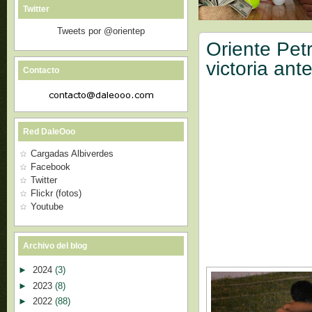
Twitter
Tweets por @orientep
Oriente Pet
victoria ant
Contacto
Red DaleOoo
Cargadas Albiverdes
Facebook
Twitter
Flickr (fotos)
Youtube
Archivo del blog
►
2024
(3)
►
2023
(8)
►
2022
(88)