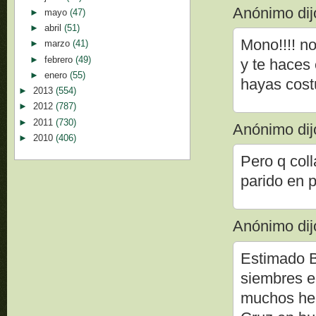
Anónimo dijo
►
mayo
(47)
►
abril
(51)
Mono!!!! no
►
marzo
(41)
►
febrero
(49)
y te haces 
►
enero
(55)
hayas costu
►
2013
(554)
►
2012
(787)
►
2011
(730)
Anónimo dijo
►
2010
(406)
Pero q coll
parido en 
Anónimo dijo
Estimado B
siembres e
muchos her