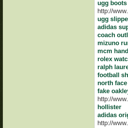
ugg boots
http://ww
ugg slippe
adidas su
coach outl
mizuno ru
mcm hand
rolex wat
ralph laur
football s
north face
fake oakl
http://www
hollister
adidas ori
http://www