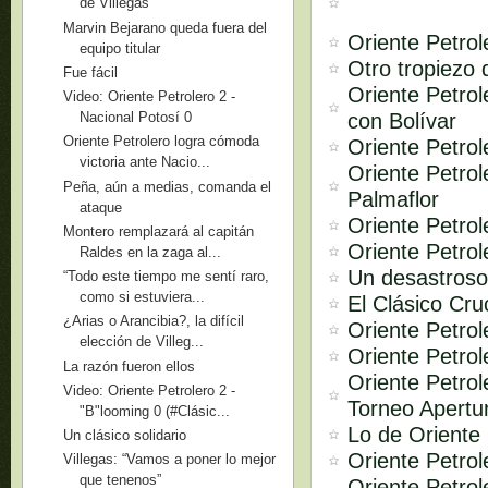
de Villegas
Marvin Bejarano queda fuera del
Oriente Petrol
equipo titular
Otro tropiezo 
Fue fácil
Oriente Petro
Video: Oriente Petrolero 2 -
con Bolívar
Nacional Potosí 0
Oriente Petrolero logra cómoda
Oriente Petrol
victoria ante Nacio...
Oriente Petrol
Peña, aún a medias, comanda el
Palmaflor
ataque
Oriente Petrol
Montero remplazará al capitán
Oriente Petrol
Raldes en la zaga al...
Un desastroso
“Todo este tiempo me sentí raro,
como si estuviera...
El Clásico Cr
¿Arias o Arancibia?, la difícil
Oriente Petrol
elección de Villeg...
Oriente Petrol
La razón fueron ellos
Oriente Petrol
Video: Oriente Petrolero 2 -
Torneo Apertu
"B"looming 0 (#Clásic...
Lo de Oriente 
Un clásico solidario
Oriente Petro
Villegas: “Vamos a poner lo mejor
que tenenos”
Oriente Petrol