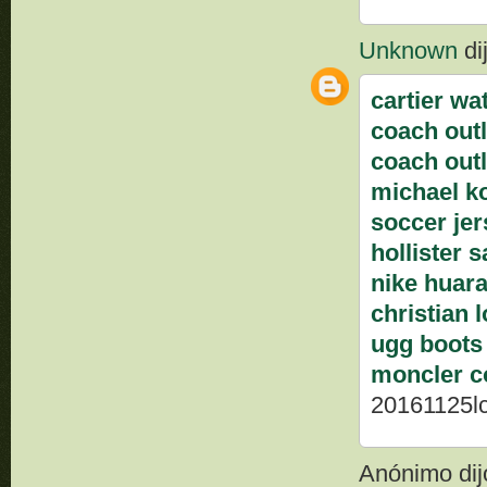
Unknown
dij
cartier wa
coach outl
coach outl
michael ko
soccer je
hollister s
nike huar
christian 
ugg boots
moncler c
20161125l
Anónimo dijo