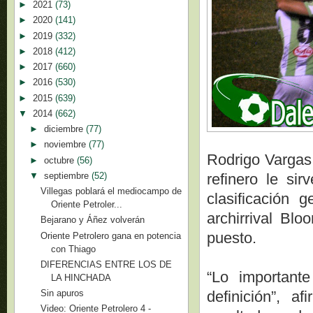
►
2021
(73)
►
2020
(141)
►
2019
(332)
►
2018
(412)
►
2017
(660)
►
2016
(530)
►
2015
(639)
▼
2014
(662)
►
diciembre
(77)
►
noviembre
(77)
Rodrigo Vargas (
►
octubre
(56)
▼
septiembre
(52)
refinero le sir
Villegas poblará el mediocampo de
clasificación 
Oriente Petroler...
archirrival Bl
Bejarano y Áñez volverán
puesto.
Oriente Petrolero gana en potencia
con Thiago
DIFERENCIAS ENTRE LOS DE
“Lo important
LA HINCHADA
definición”, a
Sin apuros
Video: Oriente Petrolero 4 -