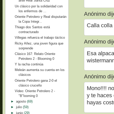
ante Real Santa Cruz
Un clásico por la solidaridad con
los enfermos de ...
Anónimo dijo
Oriente Petrolero y Real disputarán
la Copa Integr...
Calla colla
Thiago dos Santos está
contracturado
Villegas refuerza el trabajo táctico
Anónimo dijo
Ricky Añez, una joven figura que
sorprende
Esa alpaca
Clásico 167: Relato Oriente
Petrolero 2 - Blooming 0
wistermann
Y la racha continúa
Meleán aumenta su cuenta en los
clásicos
Anónimo dijo
Oriente Petrolero gana 2-0 el
clásico cruceño
Mono!!!! no
Video: Oriente Petrolero 2 -
y te haces 
"B"looming 0
hayas costu
►
agosto
(69)
►
julio
(59)
►
junio
(29)