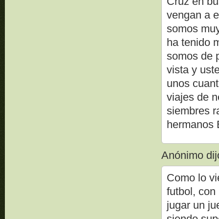
Cruz en bu
vengan a e
somos muy 
ha tenido 
somos de p
vista y ust
unos cuant
viajes de n
siembres r
hermanos B
Anónimo dijo
Como lo vi
futbol, co
jugar un ju
siendo supe