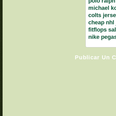
polo ralph
michael ko
colts jers
cheap nhl 
fitflops s
nike pega
Publicar Un 