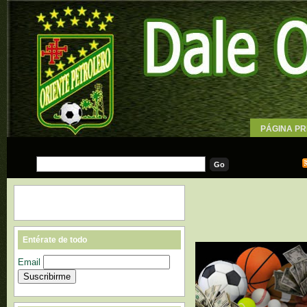
PÁGINA PR
WALLPAPE
Entérate de todo
Email