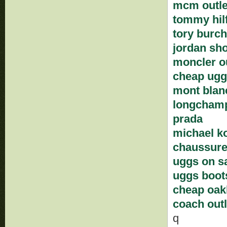
mcm outle
tommy hilf
tory burch
jordan sh
moncler ou
cheap ugg
mont blan
longcham
prada
michael k
chaussure
uggs on s
uggs boot
cheap oak
coach outl
q