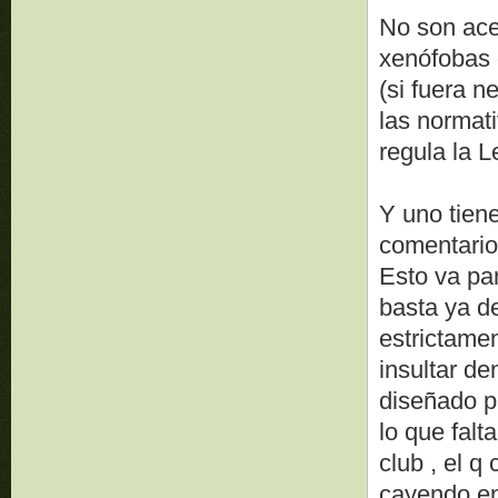
No son ace
xenófobas 
(si fuera 
las norma
regula la 
Y uno tiene
comentario 
Esto va par
basta ya d
estrictamen
insultar de
diseñado p
lo que falt
club , el 
cayendo en