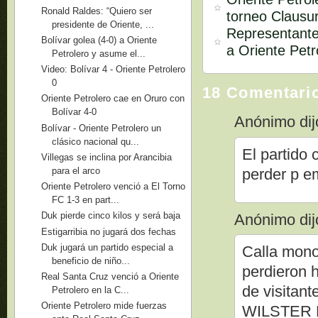
Ronald Raldes: “Quiero ser
torneo Clausu
presidente de Oriente, ...
Representante
Bolívar golea (4-0) a Oriente
a Oriente Petr
Petrolero y asume el...
Video: Bolívar 4 - Oriente Petrolero
0
18 Comentari
Oriente Petrolero cae en Oruro con
Bolívar 4-0
Anónimo dijo
Bolívar - Oriente Petrolero un
clásico nacional qu...
El partido 
Villegas se inclina por Arancibia
para el arco
perder p e
Oriente Petrolero venció a El Torno
FC 1-3 en part...
Duk pierde cinco kilos y será baja
Anónimo dijo
Estigarribia no jugará dos fechas
Duk jugará un partido especial a
Calla mono
beneficio de niño...
perdieron 
Real Santa Cruz venció a Oriente
de visitan
Petrolero en la C...
Oriente Petrolero mide fuerzas
WILSTER