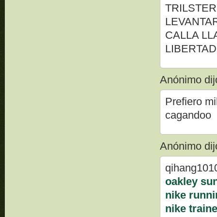
TRILSTER
LEVANTA
CALLA LL
LIBERTAD
Anónimo dijo
Prefiero mi
cagandoo
Anónimo dijo
qihang101
oakley su
nike runn
nike train