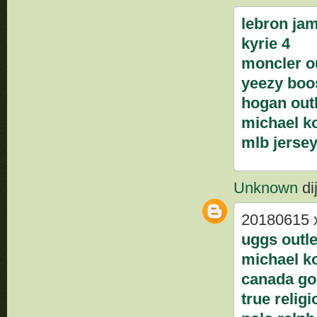
lebron ja
kyrie 4
moncler ou
yeezy boo
hogan outl
michael k
mlb jerse
Unknown
dij
20180615 
uggs outle
michael ko
canada goo
true religi