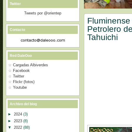
Twitter
Tweets por @orientep
Fluminense 
Petrolero de
Contacto
Tahuichi
Red DaleOoo
Cargadas Albiverdes
Facebook
Twitter
Flickr (fotos)
Youtube
Archivo del blog
►
2024
(3)
►
2023
(8)
▼
2022
(88)