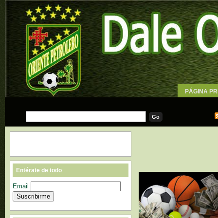
PÁGINA PR
WALLPAPE
Entérate de todo
Email