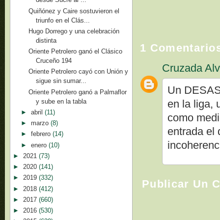
Quiñónez y Caire sostuvieron el
triunfo en el Clás...
Hugo Dorrego y una celebración
distinta
1 Comentario
Oriente Petrolero ganó el Clásico
Cruceño 194
Cruzada Alv
Oriente Petrolero cayó con Unión y
sigue sin sumar...
Un DESASTR
Oriente Petrolero ganó a Palmaflor
y sube en la tabla
en la liga
►
abril
(11)
como medid
►
marzo
(8)
entrada el
►
febrero
(14)
incoherenc
►
enero
(10)
►
2021
(73)
►
2020
(141)
►
2019
(332)
Publicar Un 
►
2018
(412)
►
2017
(660)
►
2016
(530)