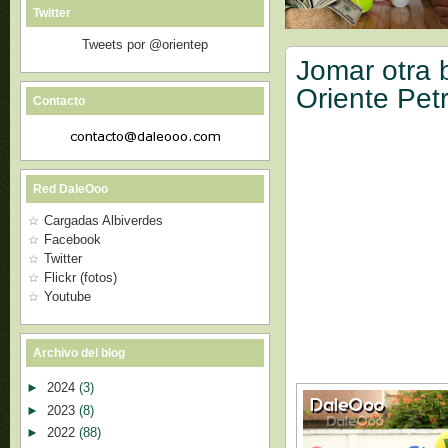
Twitter
Tweets por @orientep
Jomar otra 
Oriente Pet
Contacto
Red DaleOoo
Cargadas Albiverdes
Facebook
Twitter
Flickr (fotos)
Youtube
Archivo del blog
►
2024
(3)
►
2023
(8)
►
2022
(88)