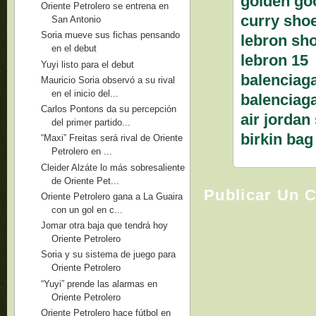
golden go
Oriente Petrolero se entrena en
curry sho
San Antonio
Soria mueve sus fichas pensando
lebron sh
en el debut
lebron 15
Yuyi listo para el debut
balenciag
Mauricio Soria observó a su rival
en el inicio del...
balenciag
Carlos Pontons da su percepción
air jordan
del primer partido...
birkin bag
“Maxi” Freitas será rival de Oriente
Petrolero en ...
Cleider Alzáte lo más sobresaliente
de Oriente Pet...
Publicar Un 
Oriente Petrolero gana a La Guaira
con un gol en c...
Jomar otra baja que tendrá hoy
Oriente Petrolero
Soria y su sistema de juego para
Oriente Petrolero
“Yuyi” prende las alarmas en
Oriente Petrolero
Oriente Petrolero hace fútbol en