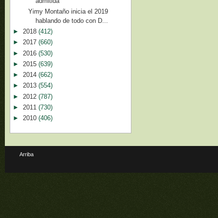
admitida
Yimy Montaño inicia el 2019
hablando de todo con D...
►
2018
(412)
►
2017
(660)
►
2016
(530)
►
2015
(639)
►
2014
(662)
►
2013
(554)
►
2012
(787)
►
2011
(730)
►
2010
(406)
Arriba