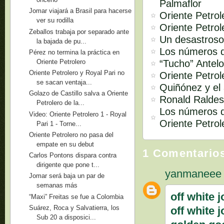
Palmaflor
Jomar viajará a Brasil para hacerse
Oriente Petrol
ver su rodilla
Oriente Petrol
Zeballos trabaja por separado ante
Un desastroso
la bajada de pu...
Los números d
Pérez no termina la práctica en
“Tucho” Antelo
Oriente Petrolero
Oriente Petrolero y Royal Pari no
Oriente Petrol
se sacan ventaja...
Quiñónez y el 
Golazo de Castillo salva a Oriente
Ronald Raldes
Petrolero de la...
Los números d
Video: Oriente Petrolero 1 - Royal
Oriente Petrol
Pari 1 - Torne...
Oriente Petrolero no pasa del
empate en su debut
1 Comentario
Carlos Pontons dispara contra
dirigente que pone t...
yanmaneee
Jomar será baja un par de
semanas más
off white 
“Maxi” Freitas se fue a Colombia
Suárez, Roca y Salvatierra, los
off white 
Sub 20 a disposici...