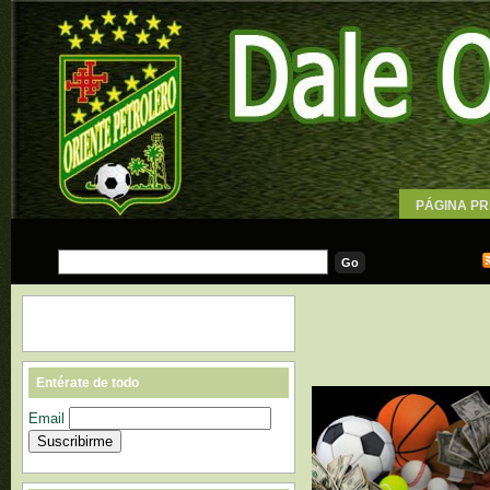
PÁGINA PR
WALLPAPE
Entérate de todo
Email