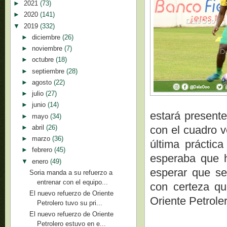
►
2021
(73)
►
2020
(141)
▼
2019
(332)
►
diciembre
(26)
►
noviembre
(7)
►
octubre
(18)
►
septiembre
(28)
►
agosto
(22)
►
julio
(27)
►
junio
(14)
estará presente
►
mayo
(34)
►
abril
(26)
con el cuadro v
►
marzo
(36)
última práctica
►
febrero
(45)
esperaba que 
▼
enero
(49)
esperar que se
Soria manda a su refuerzo a
entrenar con el equipo...
con certeza qu
El nuevo refuerzo de Oriente
Oriente Petrole
Petrolero tuvo su pri...
El nuevo refuerzo de Oriente
Petrolero estuvo en e...