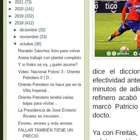
►
2021
(73)
►
2020
(141)
►
2019
(332)
▼
2018
(412)
►
diciembre
(32)
►
noviembre
(33)
▼
octubre
(36)
Ronaldo Sánchez listo para volver
Arana trabajó con plantel completo
Y si Keko se va, ¿quién asume?
dice el diccio
Video: Nacional Potosí 3 - Oriente
Petrolero 0 | D...
efectividad ant
Oriente Petrolero no hace pie en la
minutos de adi
Villa Imperial...
refinero acabó 
Oriente Petrolero tendrá varias
bajas para visitar...
marcó Patricio
La Presidencia de José Ernesto
docto.
Álvarez es insosten...
Errores, errores y más errores
FALLAR TAMBIÉN TIENE UN
Ya con Freitas,
PRECIO