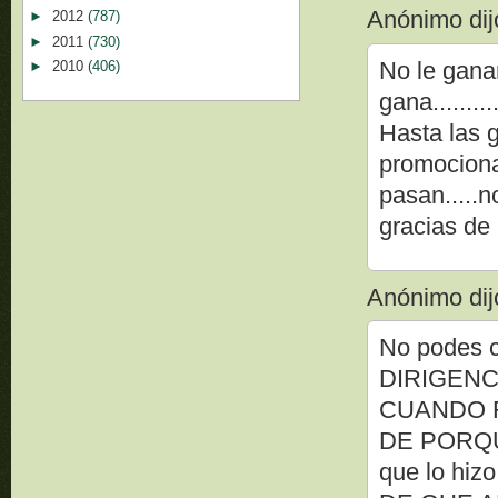
Anónimo dijo
►
2012
(787)
►
2011
(730)
No le gana
►
2010
(406)
gana........
Hasta las g
promociona
pasan.....n
gracias de
Anónimo dijo
No podes c
DIRIGENCI
CUANDO 
DE PORQUE
que lo hi