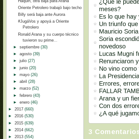
¿Qué le puede
Haquin, otra baja para Arana
Oriente Petrolero trabajó bajo techo
meses?
Billy será baja ante Aurora
Es lo que hay 
#JugáVos y apoyá a Oriente
Un triunfo que
Petrolero
Mauricio Soria
Ronald Arana y su cuerpo técnico
Soria escondi
tuvieron su prime...
novedoso
►
septiembre
(30)
Lucas Mugni fu
►
agosto
(39)
Renunciaron y
►
julio
(27)
No vino como t
►
junio
(20)
►
mayo
(26)
La Presidencia
►
abril
(28)
Errores, error
►
marzo
(52)
FALLAR TAMB
►
febrero
(43)
Arana y un fie
►
enero
(46)
Con dos error
►
2017
(660)
¿A qué jugam
►
2016
(530)
►
2015
(639)
►
2014
(662)
3 Comentario
►
2013
(554)