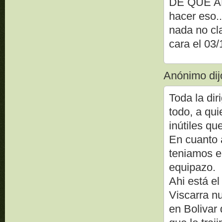
DE QUE AL 
hacer eso..
nada no cla
cara el 03/
Anónimo dijo
Toda la di
todo, a qui
inútiles qu
En cuanto 
teniamos e
equipazo.
Ahi está el
Viscarra n
en Bolivar