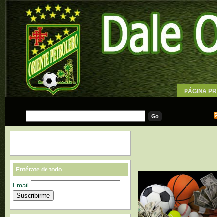
PÁGINA PR
WALLPAPE
Entérate de todo
Email