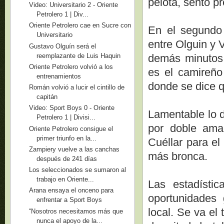
pelota, sentó p
Video: Universitario 2 - Oriente
Petrolero 1 | Div...
Oriente Petrolero cae en Sucre con
En el segundo 
Universitario
entre Olguin y 
Gustavo Olguín será el
reemplazante de Luis Haquin
demás minutos,
Oriente Petrolero volvió a los
es el camireño
entrenamientos
donde se dice qu
Román volvió a lucir el cintillo de
capitán
Video: Sport Boys 0 - Oriente
Lamentable lo d
Petrolero 1 | Divisi...
por doble amar
Oriente Petrolero consigue el
primer triunfo en la...
Cuéllar para el 
Zampiery vuelve a las canchas
más bronca.
después de 241 días
Los seleccionados se sumaron al
trabajo en Oriente...
Las estadísti
Arana ensaya el onceno para
oportunidades 
enfrentar a Sport Boys
local. Se va el 
“Nosotros necesitamos más que
nunca el apoyo de la...