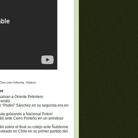
Ooo.com Informa
,
Videos
os
 salvan a Oriente Petrolero
rendió
 “Platiní” Sánchez en su segunda era en
buta goleando a Nacional Potosí
dió ante Cerro Porteño en un amistoso
dió sobre el final su cotejo ante Ñublense
goleado en Chile en su primer partido del