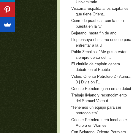
Universitario
Viscarra respalda a los capitanes
que tiene Orient...
Cierre de prácticas con la mira
puesta en la 'U'
Bejarano, hasta fin de año
Llop ensaya el mismo onceno para
enfrentar a la U
Pablo Zeballos: "Me gusta estar
siempre cerca del ...
El cintitllo de capitán genera
debate en el Pueblo...
Video: Oriente Petrolero 2 - Aurora
0 | División P...
Oriente Petrolero gana en su debut
Trabajo liviano y reconocimiento
del Samuel Vaca d...
“Tenemos un equipo para ser
protagonista”
Oriente Petrolero será local ante
Aurora en Warnes
Con Bejarano, Oriente Petrolero