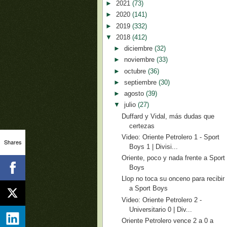
►
2021
(73)
►
2020
(141)
►
2019
(332)
▼
2018
(412)
►
diciembre
(32)
►
noviembre
(33)
►
octubre
(36)
►
septiembre
(30)
►
agosto
(39)
▼
julio
(27)
Duffard y Vidal, más dudas que
certezas
Video: Oriente Petrolero 1 - Sport
Shares
Boys 1 | Divisi...
Oriente, poco y nada frente a Sport
Boys
Llop no toca su onceno para recibir
a Sport Boys
Video: Oriente Petrolero 2 -
Universitario 0 | Div...
Oriente Petrolero vence 2 a 0 a