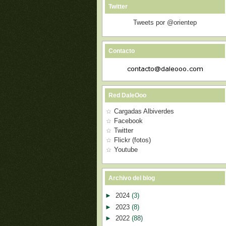
Twitter
Tweets por @orientep
Contacto
Red DaleOoo
Cargadas Albiverdes
Facebook
Twitter
Flickr (fotos)
Youtube
Archivo del blog
►
2024
(3)
►
2023
(8)
►
2022
(88)