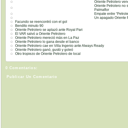
Oriente Petrolero ven
Oriente Petrolero no
Palmaflor
Empate entre “Petrole
Un apagado Oriente P
Facundo se reencontró con el gol
Bendito minuto 90
Oriente Petrolero se aplazó ante Royal Pari
El VAR salvó a Oriente Petrolero
Oriente Petrolero mereció más en La Paz
Oriente Petrolero lo gana desde el banco
Oriente Petrolero cae en Villa Ingenio ante Always Ready
Oriente Petrolero ganó, gustó y goleó
Otro tropiezo de Oriente Petrolero de local
0 Comentarios:
Publicar Un Comentario