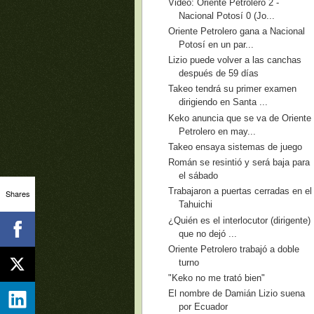
Video: Oriente Petrolero 2 -
Nacional Potosí 0 (Jo...
Oriente Petrolero gana a Nacional
Potosí en un par...
Lizio puede volver a las canchas
después de 59 días
Takeo tendrá su primer examen
dirigiendo en Santa ...
Keko anuncia que se va de Oriente
Petrolero en may...
Takeo ensaya sistemas de juego
Román se resintió y será baja para
el sábado
Trabajaron a puertas cerradas en el
Shares
Tahuichi
¿Quién es el interlocutor (dirigente)
que no dejó ...
Oriente Petrolero trabajó a doble
turno
"Keko no me trató bien"
El nombre de Damián Lizio suena
por Ecuador