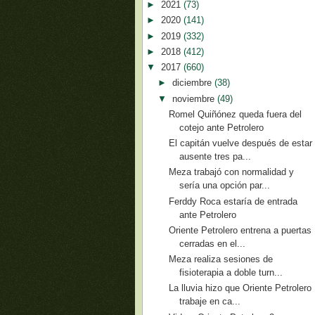
►
2021
(73)
►
2020
(141)
►
2019
(332)
►
2018
(412)
▼
2017
(660)
►
diciembre
(38)
▼
noviembre
(49)
Romel Quiñónez queda fuera del
cotejo ante Petrolero
El capitán vuelve después de estar
ausente tres pa...
Meza trabajó con normalidad y
sería una opción par...
Ferddy Roca estaría de entrada
ante Petrolero
Oriente Petrolero entrena a puertas
cerradas en el...
Meza realiza sesiones de
fisioterapia a doble turn...
La lluvia hizo que Oriente Petrolero
trabaje en ca...