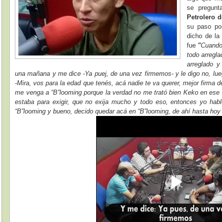
se pregunt
Petrolero 
su paso por
dicho de l
fue
"
Cuando 
todo arregla
arreglado 
una mañana y me dice -Ya puej, de una vez firmemos- y le digo no, lue
-Mira, vos para la edad que tenés, acá nadie te va querer, mejor firma
me venga a “B”looming porque la verdad no me trató bien Keko en ese
estaba para exigir, que no exija mucho y todo eso, entonces yo hab
“B”looming y bueno, decido quedar acá en “B”looming, de ahí hasta hoy