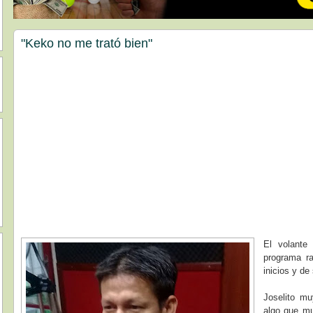
"Keko no me trató bien"
El volante
programa r
inicios y de
Joselito mu
algo que m