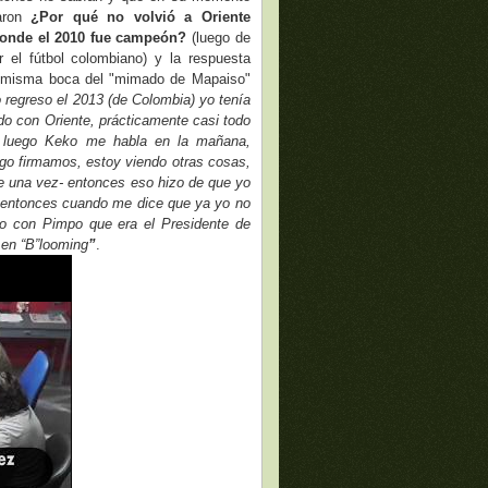
aron
¿Por qué no volvió a Oriente
donde el 2010 fue campeón?
(luego de
 el fútbol colombiano) y la respuesta
a misma boca del "mimado de Mapaiso"
regreso el 2013 (de Colombia) yo tenía
do con Oriente, prácticamente casi todo
y luego Keko me habla en la mañana,
go firmamos, estoy viendo otras cosas,
 de una vez- entonces eso hizo de que yo
 entonces cuando me dice que ya yo no
lo con Pimpo que era el Presidente de
 en “B”looming
”
.