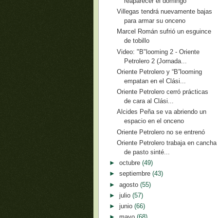
reaparecer el domingo
Villegas tendrá nuevamente bajas
para armar su onceno
Marcel Román sufrió un esguince
de tobillo
Video: "B"looming 2 - Oriente
Petrolero 2 (Jornada...
Oriente Petrolero y “B”looming
empatan en el Clási...
Oriente Petrolero cerró prácticas
de cara al Clási...
Alcides Peña se va abriendo un
espacio en el onceno
Oriente Petrolero no se entrenó
Oriente Petrolero trabaja en cancha
de pasto sinté...
►
octubre
(49)
►
septiembre
(43)
►
agosto
(55)
►
julio
(57)
►
junio
(66)
►
mayo
(68)