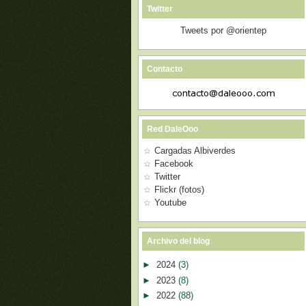
Twitter
Tweets por @orientep
Contacto
Red DaleOoo
Cargadas Albiverdes
Facebook
Twitter
Flickr (fotos)
Youtube
Archivo del blog
►
2024
(3)
►
2023
(8)
►
2022
(88)