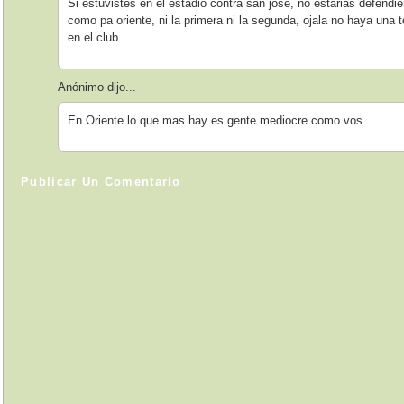
Si estuvistes en el estadio contra san jose, no estarias defendi
como pa oriente, ni la primera ni la segunda, ojala no haya una
en el club.
Anónimo dijo...
En Oriente lo que mas hay es gente mediocre como vos.
Publicar Un Comentario