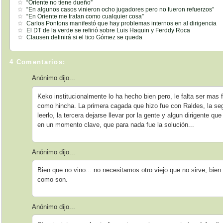
“Oriente no tiene dueño”
“En algunos casos vinieron ocho jugadores pero no fueron refuerzos”
“En Oriente me tratan como cualquier cosa”
Carlos Pontons manifestó que hay problemas internos en al dirigencia
El DT de la verde se refirió sobre Luis Haquin y Ferddy Roca
Clausen definirá si el tico Gómez se queda
4 Comentarios:
Anónimo dijo...
Keko institucionalmente lo ha hecho bien pero, le falta ser mas
como hincha. La primera cagada que hizo fue con Raldes, la se
leerlo, la tercera dejarse llevar por la gente y algun dirigente qu
en un momento clave, que para nada fue la solución...
Anónimo dijo...
Bien que no vino... no necesitamos otro viejo que no sirve, bie
como son.
Anónimo dijo...