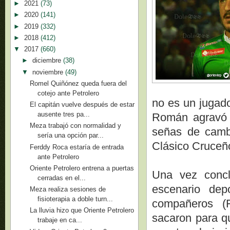
►
2021
(73)
►
2020
(141)
►
2019
(332)
►
2018
(412)
▼
2017
(660)
►
diciembre
(38)
▼
noviembre
(49)
Romel Quiñónez queda fuera del
cotejo ante Petrolero
no es un jugado
El capitán vuelve después de estar
ausente tres pa...
Román agravó c
Meza trabajó con normalidad y
señas de cambi
sería una opción par...
Clásico Cruceño
Ferddy Roca estaría de entrada
ante Petrolero
Oriente Petrolero entrena a puertas
Una vez conclu
cerradas en el...
escenario de
Meza realiza sesiones de
fisioterapia a doble turn...
compañeros (F
La lluvia hizo que Oriente Petrolero
sacaron para q
trabaje en ca...