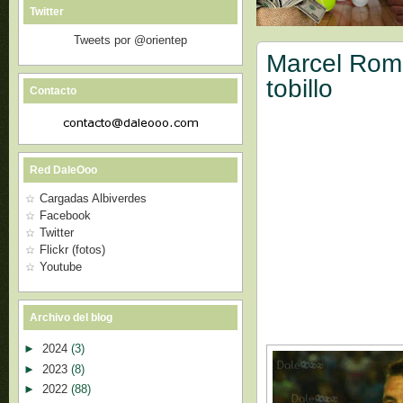
Twitter
Tweets por @orientep
Marcel Romá
tobillo
Contacto
Red DaleOoo
Cargadas Albiverdes
Facebook
Twitter
Flickr (fotos)
Youtube
Archivo del blog
►
2024
(3)
►
2023
(8)
►
2022
(88)