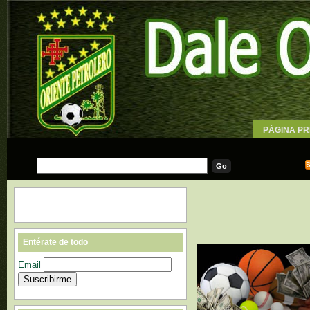
PÁGINA PR
WALLPAPE
Entérate de todo
Email