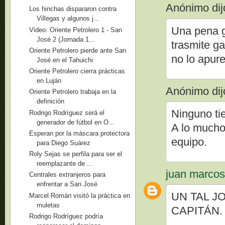
Anónimo dijo
Los hinchas dispararon contra
Villegas y algunos j...
Una pena g
Video: Oriente Petrolero 1 - San
José 2 (Jornada 1...
trasmite ga
Oriente Petrolero pierde ante San
no lo apure
José en el Tahuichi
Oriente Petrolero cierra prácticas
en Luján
Anónimo dijo
Oriente Petrolero trabaja en la
definición
Ninguno tie
Rodrigo Rodríguez será el
generador de fútbol en O...
A lo mucho
Esperan por la máscara protectora
equipo.
para Diego Suárez
Roly Sejas se perfila para ser el
reemplazante de ...
juan marco
Centrales extranjeros para
enfrentar a San José
UN TAL J
Marcel Román visitó la práctica en
muletas
CAPITÁN.
Rodrigo Rodríguez podría