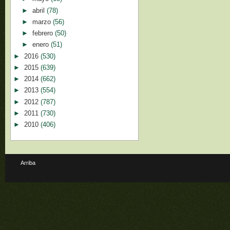
►
abril
(78)
►
marzo
(56)
►
febrero
(50)
►
enero
(51)
►
2016
(530)
►
2015
(639)
►
2014
(662)
►
2013
(554)
►
2012
(787)
►
2011
(730)
►
2010
(406)
Arriba