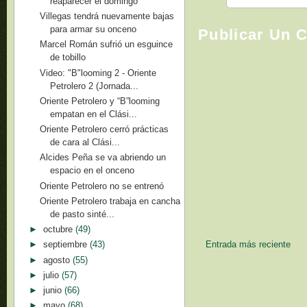
reaparecer el domingo
Villegas tendrá nuevamente bajas
para armar su onceno
Publicar Un 
Marcel Román sufrió un esguince
de tobillo
Video: "B"looming 2 - Oriente
Petrolero 2 (Jornada...
Oriente Petrolero y “B”looming
empatan en el Clási...
Oriente Petrolero cerró prácticas
de cara al Clási...
Alcides Peña se va abriendo un
espacio en el onceno
Oriente Petrolero no se entrenó
Oriente Petrolero trabaja en cancha
de pasto sinté...
►
octubre
(49)
Entrada más reciente
►
septiembre
(43)
►
agosto
(55)
►
julio
(57)
►
junio
(66)
►
mayo
(68)