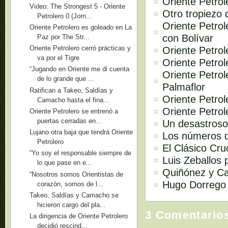
Oriente Petrol
Video: The Strongest 5 - Oriente
Otro tropiezo 
Petrolero 0 (Jorn...
Oriente Petro
Oriente Petrolero es goleado en La
con Bolívar
Paz por The Str...
Oriente Petrolero cerró prácticas y
Oriente Petrol
va por el Tigre
Oriente Petro
“Jugando en Oriente me di cuenta
Oriente Petrol
de lo grande que ...
Palmaflor
Ratifican a Takeo, Saldías y
Oriente Petrol
Camacho hasta el fina...
Oriente Petrol
Oriente Petrolero se entrenó a
puertas cerradas en...
Un desastroso
Lujano otra baja que tendrá Oriente
Los números d
Petrolero
El Clásico Cr
“Yo soy el responsable siempre de
Luis Zeballos 
lo que pase en e...
Quiñónez y Cai
“Nosotros somos Orientistas de
Hugo Dorrego y
corazón, somos de l...
Takeo, Saldías y Camacho se
hicieron cargo del pla...
3 Comentario
La dirigencia de Oriente Petrolero
decidió rescind...