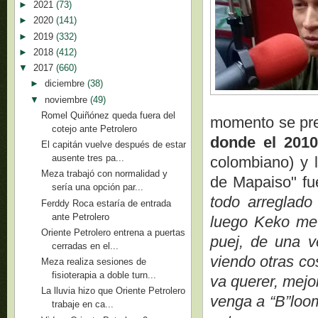
►
2021
(73)
►
2020
(141)
►
2019
(332)
►
2018
(412)
▼
2017
(660)
►
diciembre
(38)
▼
noviembre
(49)
Romel Quiñónez queda fuera del
momento se pr
cotejo ante Petrolero
donde el 201
El capitán vuelve después de estar
ausente tres pa...
colombiano) y 
Meza trabajó con normalidad y
de Mapaiso" f
sería una opción par...
todo arreglado
Ferddy Roca estaría de entrada
ante Petrolero
luego Keko me
Oriente Petrolero entrena a puertas
puej, de una v
cerradas en el...
viendo otras co
Meza realiza sesiones de
fisioterapia a doble turn...
va querer, mejo
La lluvia hizo que Oriente Petrolero
venga a “B”loom
trabaje en ca...