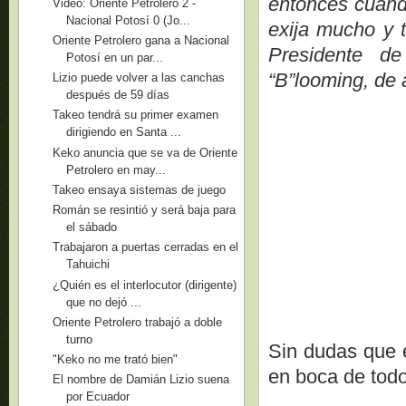
entonces cuand
Video: Oriente Petrolero 2 -
Nacional Potosí 0 (Jo...
exija mucho y 
Oriente Petrolero gana a Nacional
Presidente d
Potosí en un par...
“B”looming, de 
Lizio puede volver a las canchas
después de 59 días
Takeo tendrá su primer examen
dirigiendo en Santa ...
Keko anuncia que se va de Oriente
Petrolero en may...
Takeo ensaya sistemas de juego
Román se resintió y será baja para
el sábado
Trabajaron a puertas cerradas en el
Tahuichi
¿Quién es el interlocutor (dirigente)
que no dejó ...
Oriente Petrolero trabajó a doble
turno
Sin dudas que e
"Keko no me trató bien"
en boca de todo
El nombre de Damián Lizio suena
por Ecuador