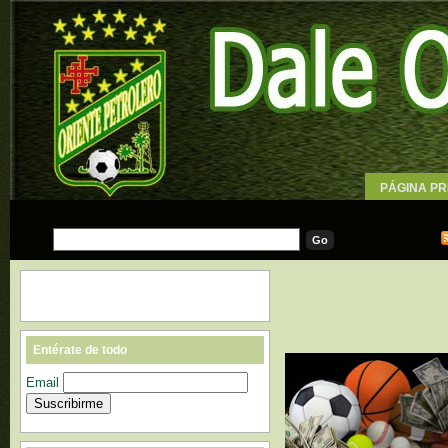
PÁGINA PR
WALLPAPE
Entérate de todo
Email