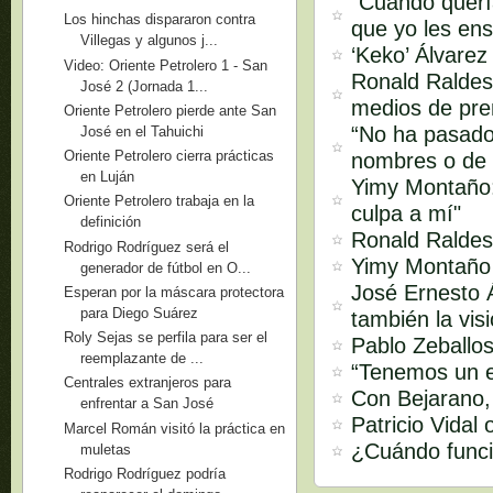
“Cuando quería
Los hinchas dispararon contra
que yo les ens
Villegas y algunos j...
‘Keko’ Álvarez
Video: Oriente Petrolero 1 - San
Ronald Raldes 
José 2 (Jornada 1...
medios de pren
Oriente Petrolero pierde ante San
“No ha pasado
José en el Tahuichi
Oriente Petrolero cierra prácticas
nombres o de 
en Luján
Yimy Montaño:
Oriente Petrolero trabaja en la
culpa a mí"
definición
Ronald Raldes:
Rodrigo Rodríguez será el
Yimy Montaño s
generador de fútbol en O...
José Ernesto Á
Esperan por la máscara protectora
para Diego Suárez
también la vis
Roly Sejas se perfila para ser el
Pablo Zeballos
reemplazante de ...
“Tenemos un e
Centrales extranjeros para
Con Bejarano,
enfrentar a San José
Patricio Vidal
Marcel Román visitó la práctica en
¿Cuándo funci
muletas
Rodrigo Rodríguez podría