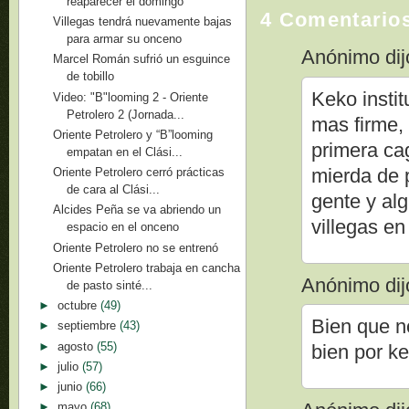
reaparecer el domingo
4 Comentario
Villegas tendrá nuevamente bajas
para armar su onceno
Anónimo dijo
Marcel Román sufrió un esguince
de tobillo
Keko instit
Video: "B"looming 2 - Oriente
Petrolero 2 (Jornada...
mas firme,
Oriente Petrolero y “B”looming
primera ca
empatan en el Clási...
mierda de p
Oriente Petrolero cerró prácticas
de cara al Clási...
gente y alg
Alcides Peña se va abriendo un
villegas en
espacio en el onceno
Oriente Petrolero no se entrenó
Oriente Petrolero trabaja en cancha
Anónimo dijo
de pasto sinté...
►
octubre
(49)
Bien que no
►
septiembre
(43)
►
agosto
(55)
bien por k
►
julio
(57)
►
junio
(66)
►
mayo
(68)