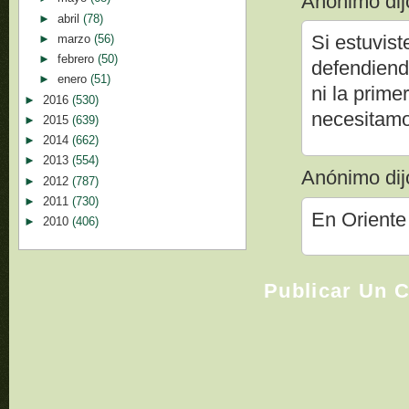
Anónimo dijo
►
abril
(78)
Si estuvist
►
marzo
(56)
►
febrero
(50)
defendiend
►
enero
(51)
ni la prime
►
2016
(530)
necesitamo
►
2015
(639)
►
2014
(662)
►
2013
(554)
Anónimo dijo
►
2012
(787)
►
2011
(730)
En Oriente
►
2010
(406)
Publicar Un 