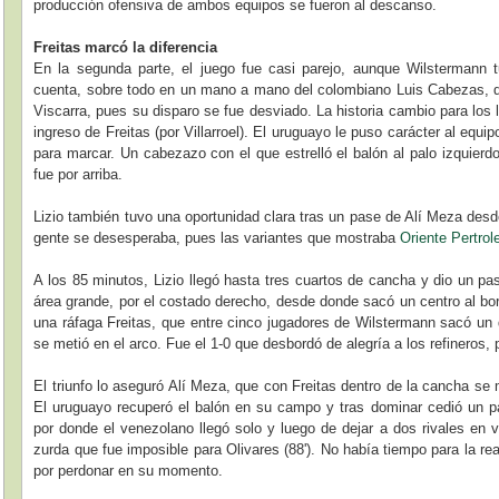
producción ofensiva de ambos equipos se fueron al descanso.
Freitas marcó la diferencia
En la segunda parte, el juego fue casi parejo, aunque Wilstermann t
cuenta, sobre todo en un mano a mano del colombiano Luis Cabezas, q
Viscarra, pues su disparo se fue desviado. La historia cambio para los 
ingreso de Freitas (por Villarroel). El uruguayo le puso carácter al eq
para marcar. Un cabezazo con el que estrelló el balón al palo izquierd
fue por arriba.
Lizio también tuvo una oportunidad clara tras un pase de Alí Meza desde
gente se desesperaba, pues las variantes que mostraba
Oriente Pertrol
A los 85 minutos, Lizio llegó hasta tres cuartos de cancha y dio un pa
área grande, por el costado derecho, desde donde sacó un centro al bo
una ráfaga Freitas, que entre cinco jugadores de Wilstermann sacó un
se metió en el arco. Fue el 1-0 que desbordó de alegría a los refineros,
El triunfo lo aseguró Alí Meza, que con Freitas dentro de la cancha se 
El uruguayo recuperó el balón en su campo y tras dominar cedió un p
por donde el venezolano llegó solo y luego de dejar a dos rivales en 
zurda que fue imposible para Olivares (88'). No había tiempo para la r
por perdonar en su momento.