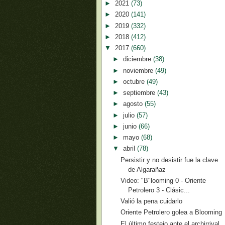
►
2021
(73)
►
2020
(141)
►
2019
(332)
►
2018
(412)
▼
2017
(660)
►
diciembre
(38)
►
noviembre
(49)
►
octubre
(49)
►
septiembre
(43)
►
agosto
(55)
►
julio
(57)
►
junio
(66)
►
mayo
(68)
▼
abril
(78)
Persistir y no desistir fue la clave
de Algarañaz
Video: "B"looming 0 - Oriente
Petrolero 3 - Clásic...
Valió la pena cuidarlo
Oriente Petrolero golea a Blooming
El último festejo ante el archirrival