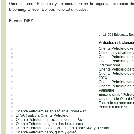
Oriente sumó 16 puntos y se encuentra en la segunda ubicación del
Blooming. El líder, Bolívar, tiene 18 unidades.
Fuente: DIEZ
en
18:25
|
Etiquetas:
Not
Artículos relacionad
Oriente Petrolero cae 
Quiñónez y el árbitro
Oriente Petrolero de
Oriente Petrolero per
internacional
Oriente Petrolero per
Oriente Petrolero es 
2023
Oriente Petrolero ven
Oriente Petrolero no
Palmaflor
Empate entre “Petrole
Un apagado Oriente P
Facundo se reencontr
Bendito minuto 90
Oriente Petrolero se aplazó ante Royal Pari
El VAR salvó a Oriente Petrolero
Oriente Petrolero mereció más en La Paz
Oriente Petrolero lo gana desde el banco
Oriente Petrolero cae en Villa Ingenio ante Always Ready
Oriente Petrolero ganó, gustó y goleó