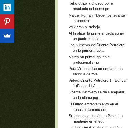
Keko culpa a Orosco por el
resultado del domingo
Marcel Román: “Debemos levantar
la cabeza"
Volvieron al trabajo
Al finalizar la primera rueda sumó
un punto menos ...
Los números de Oriente Petrolero
en la primera rue...
Marcó su primer gol en el
profesionalismo
Para Villegas fue un empate con
sabor a derrota
Video: Oriente Petrolero 1 - Bolívar
1 (Fecha 11 A...
Oriente Petrolero se deja empatar
en la última jug...
El último enfrentamiento en el
Tahuichi terminó em...
Su buena actuación en Potosí lo
mantiene en el equ...
La dupla Freitas-Meza volverá a