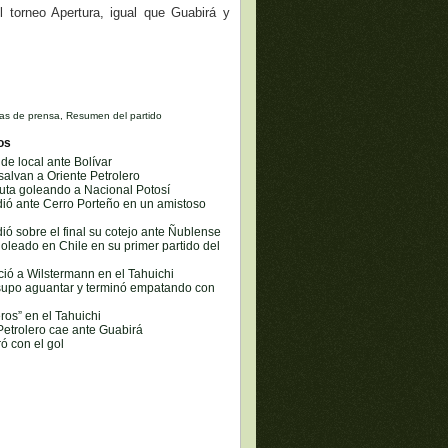
 torneo Apertura, igual que Guabirá y
as de prensa
,
Resumen del partido
os
de local ante Bolívar
 salvan a Oriente Petrolero
buta goleando a Nacional Potosí
dió ante Cerro Porteño en un amistoso
dió sobre el final su cotejo ante Ñublense
goleado en Chile en su primer partido del
ció a Wilstermann en el Tahuichi
 supo aguantar y terminó empatando con
ros” en el Tahuichi
etrolero cae ante Guabirá
ó con el gol