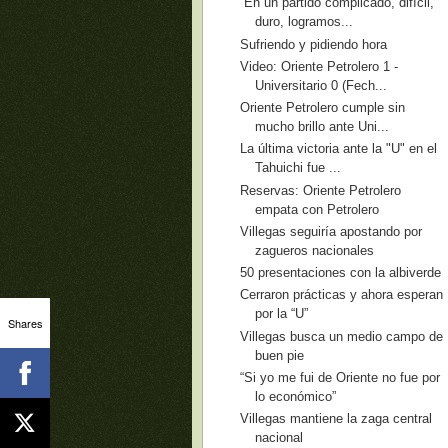
“En un partido complicado, difícil,
duro, logramos...
Sufriendo y pidiendo hora
Video: Oriente Petrolero 1 -
Universitario 0 (Fech...
Oriente Petrolero cumple sin
mucho brillo ante Uni...
La última victoria ante la "U" en el
Tahuichi fue ...
Reservas: Oriente Petrolero
empata con Petrolero
Villegas seguiría apostando por
zagueros nacionales
50 presentaciones con la albiverde
Cerraron prácticas y ahora esperan
por la “U”
Shares
Villegas busca un medio campo de
buen pie
“Si yo me fui de Oriente no fue por
lo económico”
Villegas mantiene la zaga central
nacional