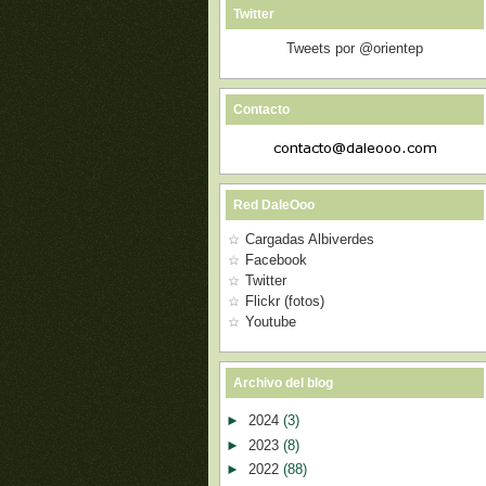
Twitter
Tweets por @orientep
Contacto
Red DaleOoo
Cargadas Albiverdes
Facebook
Twitter
Flickr (fotos)
Youtube
Archivo del blog
►
2024
(3)
►
2023
(8)
►
2022
(88)