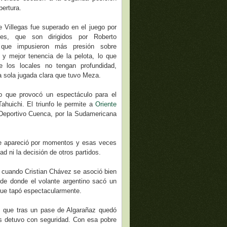
pertura.
e Villegas fue superado en el juego por
res, que son dirigidos por Roberto
 que impusieron más presión sobre
 y mejor tenencia de la pelota, lo que
e los locales no tengan profundidad,
a sola jugada clara que tuvo Meza.
lo que provocó un espectáculo para el
ahuichi. El triunfo le permite a
Oriente
Deportivo Cuenca, por la Sudamericana
que apareció por momentos y esas veces
 ni la decisión de otros partidos.
, cuando Cristian Chávez se asoció bien
sde donde el volante argentino sacó un
 que tapó espectacularmente.
, que tras un pase de Algarañaz quedó
s detuvo con seguridad. Con esa pobre