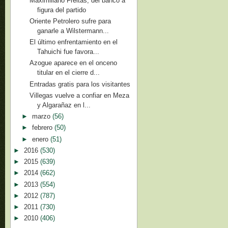
Maximiliano Freitas, del banco a
figura del partido
Oriente Petrolero sufre para
ganarle a Wilstermann...
El último enfrentamiento en el
Tahuichi fue favora...
Azogue aparece en el onceno
titular en el cierre d...
Entradas gratis para los visitantes
Villegas vuelve a confiar en Meza
y Algarañaz en l...
►
marzo
(56)
►
febrero
(50)
►
enero
(51)
►
2016
(530)
►
2015
(639)
►
2014
(662)
►
2013
(554)
►
2012
(787)
►
2011
(730)
►
2010
(406)