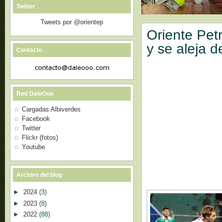
Twitter
Tweets por @orientep
Oriente Petr
y se aleja d
Contacto
Red DaleOoo
Cargadas Albiverdes
Facebook
Twitter
Flickr (fotos)
Youtube
Archivo del blog
►
2024
(3)
►
2023
(8)
►
2022
(88)