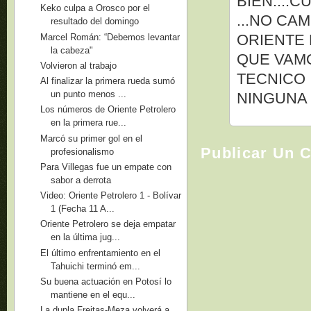
BIEN....
Keko culpa a Orosco por el
...NO CAM
resultado del domingo
ORIENTE 
Marcel Román: “Debemos levantar
la cabeza"
QUE VAMO
Volvieron al trabajo
TECNICO 
Al finalizar la primera rueda sumó
un punto menos ...
NINGUNA
Los números de Oriente Petrolero
en la primera rue...
Marcó su primer gol en el
Publicar Un 
profesionalismo
Para Villegas fue un empate con
sabor a derrota
Video: Oriente Petrolero 1 - Bolívar
1 (Fecha 11 A...
Oriente Petrolero se deja empatar
en la última jug...
El último enfrentamiento en el
Tahuichi terminó em...
Su buena actuación en Potosí lo
mantiene en el equ...
La dupla Freitas-Meza volverá a