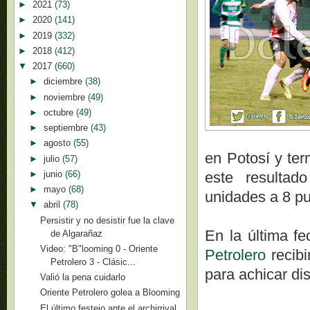
►
2021
(73)
►
2020
(141)
►
2019
(332)
►
2018
(412)
▼
2017
(660)
►
diciembre
(38)
►
noviembre
(49)
►
octubre
(49)
►
septiembre
(43)
►
agosto
(55)
en Potosí y ter
►
julio
(57)
►
junio
(66)
este resultad
►
mayo
(68)
unidades a 8 pu
▼
abril
(78)
Persistir y no desistir fue la clave
En la última f
de Algarañaz
Video: "B"looming 0 - Oriente
Petrolero
recibi
Petrolero 3 - Clásic...
para achicar di
Valió la pena cuidarlo
Oriente Petrolero golea a Blooming
El último festejo ante el archirrival