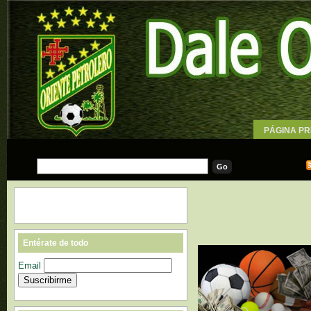
PÁGINA PR
WALLPAPE
Entérate de todo
Email