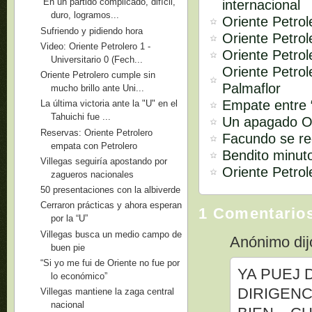
“En un partido complicado, difícil,
internacional
duro, logramos...
Oriente Petrol
Sufriendo y pidiendo hora
Oriente Petrol
Video: Oriente Petrolero 1 -
Oriente Petrol
Universitario 0 (Fech...
Oriente Petro
Oriente Petrolero cumple sin
Palmaflor
mucho brillo ante Uni...
Empate entre “
La última victoria ante la "U" en el
Tahuichi fue ...
Un apagado Or
Reservas: Oriente Petrolero
Facundo se re
empata con Petrolero
Bendito minut
Villegas seguiría apostando por
Oriente Petrol
zagueros nacionales
50 presentaciones con la albiverde
Cerraron prácticas y ahora esperan
1 Comentario
por la “U”
Villegas busca un medio campo de
Anónimo dijo
buen pie
“Si yo me fui de Oriente no fue por
YA PUEJ 
lo económico”
DIRIGENC
Villegas mantiene la zaga central
nacional