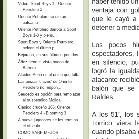
haber tenido un
Video: Sport Boys 1 - Oriente
ventaja con go
Petrolero 3
Oriente Petrolero se dio un
que le cayó a 
bálsamo
detener a medi
Oriente Petrolero derrota a Sport
Boys 1-3 y piens...
Sport Boys y Oriente Petrolero,
Los pocos hi
pelean el último p...
espectadores, 
Bejarano, en sus últimos partidos
en silencio, 
Áñez tiene el visto bueno de
Barrero
logró la igual
Alcides Peña es el único que falta
atacante recibi
Las piezas 'claves' de Oriente
balón que se e
Petrolero no respon...
Saucedo es opción para remplazar
Raldes.
al suspendido Mojica
Clásico cruceño 166: Oriente
A los 51’, los
Petrolero 4 - Blooming 3
A nueve jugadores se les termina
Torrico viera 
el vínculo
cuando pisaba e
COMO SABE MEJOR