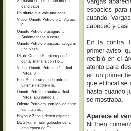
Vargas apareci
Se busca DT: estos son los tres
candidatos
espacios para r
Un triunfo que vale una copa
cuando Vargas
Video: Oriente Petrolero 1 - Aurora
cabeceó y casi 
0
Oriente Petrolero aseguró la
Sudamericana a costa ...
En la contra, l
Oriente Petrolero buscará asegurar
primer aviso, q
una plaza
DT de Oriente Petrolero podrá
recibió en el á
contar mañana con Ho...
atento para des
Video: Oriente Petrolero 1 - Real
Potosí 3
en un primer ti
Real Potosí se prende ante un
que el local se
Oriente Petrolero si...
hasta cuando j
Oriente Petrolero recibe a Real
Potosí apuntando a...
se mostraba.
Oriente Petrolero, con Mojica entre
los titulares ...
Aparece el ve
Hoyos y Zabala deben esperar
Da Silva, el hábil goleador de la
Ni bien comenz
gran época de Or...