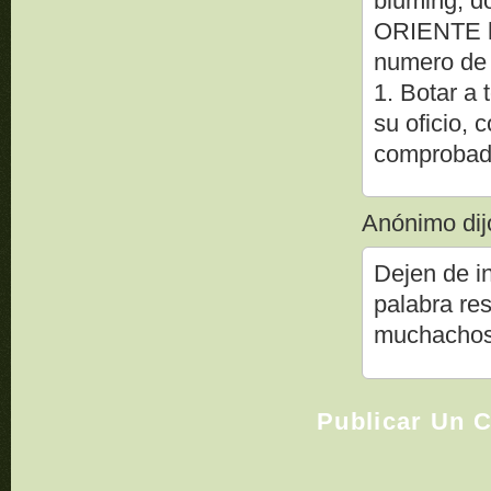
bluming, do
ORIENTE ha
numero de 
1. Botar a 
su oficio,
comprobado
Anónimo dijo
Dejen de in
palabra re
muchachos 
Publicar Un 