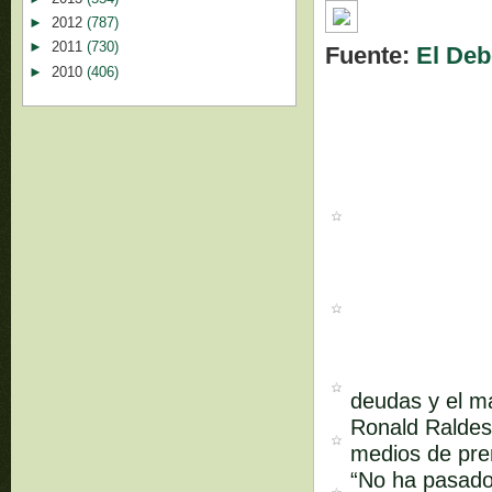
►
2012
(787)
►
2011
(730)
Fuente:
El Deb
►
2010
(406)
deudas y el m
Ronald Raldes 
medios de pren
“No ha pasado