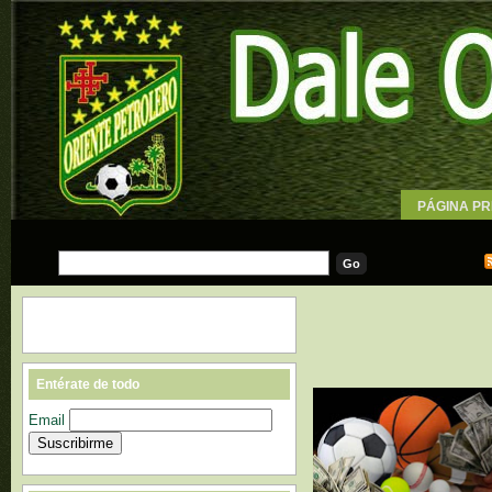
PÁGINA PR
WALLPAPE
Entérate de todo
Email