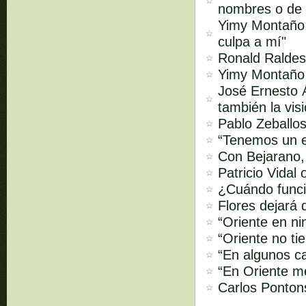
nombres o de 
Yimy Montaño:
culpa a mí"
Ronald Raldes:
Yimy Montaño s
José Ernesto Á
también la vis
Pablo Zeballos
“Tenemos un e
Con Bejarano,
Patricio Vidal
¿Cuándo funci
Flores dejará 
“Oriente en ni
“Oriente no ti
“En algunos ca
“En Oriente m
Carlos Pontons