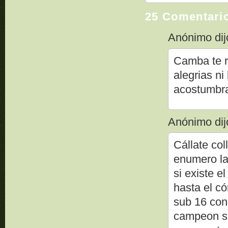
25 Comentari
Anónimo dijo
Camba te r
alegrias n
acostumbr
Anónimo dijo
Cállate col
enumero la
si existe 
hasta el có
sub 16 con
campeon su