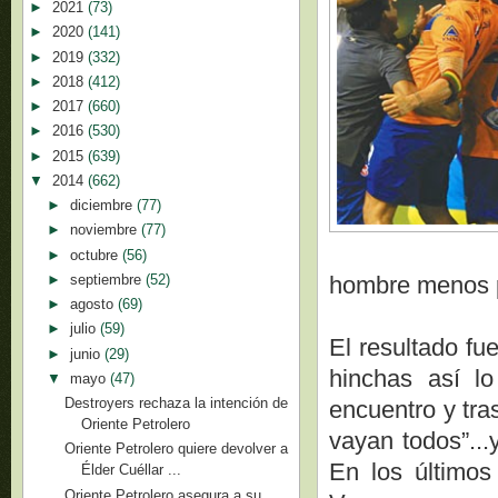
►
2021
(73)
►
2020
(141)
►
2019
(332)
►
2018
(412)
►
2017
(660)
►
2016
(530)
►
2015
(639)
▼
2014
(662)
►
diciembre
(77)
►
noviembre
(77)
►
octubre
(56)
►
septiembre
(52)
hombre menos po
►
agosto
(69)
►
julio
(59)
El resultado fu
►
junio
(29)
hinchas así lo
▼
mayo
(47)
Destroyers rechaza la intención de
encuentro y tra
Oriente Petrolero
vayan todos”...
Oriente Petrolero quiere devolver a
En los últimos
Élder Cuéllar ...
Oriente Petrolero asegura a su