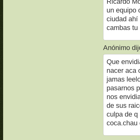
Ricardo Mo
un equipo 
ciudad ahí
cambas tu 
Anónimo dijo
Que envidi
nacer aca 
jamas leel
pasarnos po
nos envidi
de sus rai
culpa de q
coca.chau 