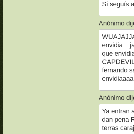
Si seguís a
Anónimo dijo
WUAJAJJAJA
envidia... 
que envidi
CAPDEVILA
fernando s
envidiaaaaaa
Anónimo dijo
Ya entran a
dan pena 
terras car