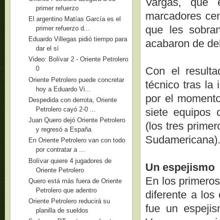
Vargas, que 
primer refuerzo
marcadores cen
El argentino Matías García es el
que les sobra
primer refuerzo d...
Eduardo Villegas pidió tiempo para
acabaron de de
dar el sí
Video: Bolívar 2 - Oriente Petrolero
Con el result
0
Oriente Petrolero puede concretar
técnico tras la
hoy a Eduardo Vi...
por el momento,
Despedida con derrota, Oriente
Petrolero cayó 2-0 ...
siete equipos 
Juan Quero dejó Oriente Petrolero
(los tres primer
y regresó a España
Sudamericana)
En Oriente Petrolero van con todo
por contratar a ...
Bolívar quiere 4 jugadores de
Un espejismo
Oriente Petrolero
En los primeros
Quero está más fuera de Oriente
Petrolero que adentro
diferente a los
Oriente Petrolero reducirá su
fue un espejis
planilla de sueldos