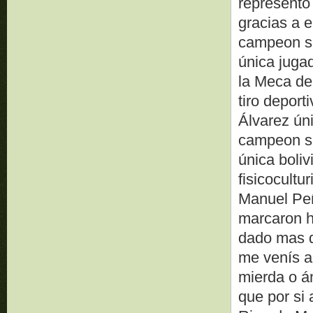
represento
gracias a 
campeon s
única jugad
la Meca d
tiro depor
Álvarez ún
campeon su
única boli
fisicocult
Manuel Peñ
marcaron h
dado mas d
me venís a
mierda o á
que por si