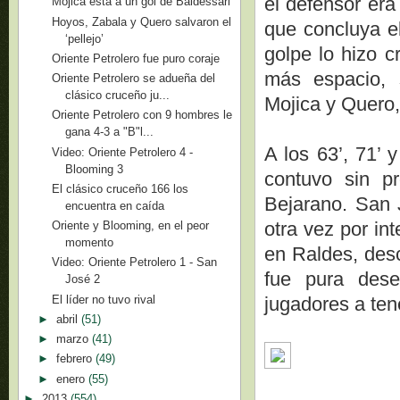
el defensor era
Mojica está a un gol de Baldessari
Hoyos, Zabala y Quero salvaron el
que concluya el
‘pellejo’
golpe lo hizo c
Oriente Petrolero fue puro coraje
más espacio, 
Oriente Petrolero se adueña del
clásico cruceño ju...
Mojica y Quero,
Oriente Petrolero con 9 hombres le
gana 4-3 a "B"l...
A los 63’, 71’ 
Video: Oriente Petrolero 4 -
Blooming 3
contuvo sin p
El clásico cruceño 166 los
Bejarano. San J
encuentra en caída
otra vez por in
Oriente y Blooming, en el peor
momento
en Raldes, desc
Video: Oriente Petrolero 1 - San
fue pura dese
José 2
El líder no tuvo rival
jugadores a ten
►
abril
(51)
►
marzo
(41)
►
febrero
(49)
►
enero
(55)
►
2013
(554)