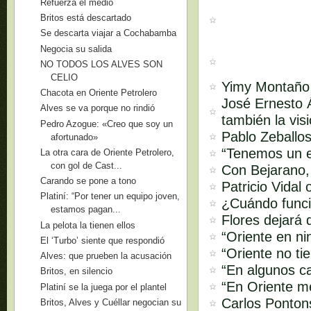
Refuerza el medio
Britos está descartado
Se descarta viajar a Cochabamba
Negocia su salida
NO TODOS LOS ALVES SON
CELIO
Yimy Montaño s
Chacota en Oriente Petrolero
José Ernesto Á
Alves se va porque no rindió
también la vis
Pedro Azogue: «Creo que soy un
Pablo Zeballos
afortunado»
“Tenemos un e
La otra cara de Oriente Petrolero,
con gol de Cast...
Con Bejarano,
Carando se pone a tono
Patricio Vidal
Platiní: “Por tener un equipo joven,
¿Cuándo funci
estamos pagan...
Flores dejará 
La pelota la tienen ellos
“Oriente en ni
El ‘Turbo’ siente que respondió
“Oriente no ti
Alves: que prueben la acusación
“En algunos ca
Britos, en silencio
“En Oriente m
Platiní se la juega por el plantel
Carlos Pontons
Britos, Alves y Cuéllar negocian su