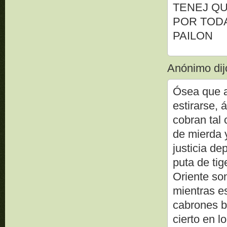
TENEJ QU
POR TODA
PAILON
Anónimo dijo
Ósea que a
estirarse, 
cobran tal
de mierda 
justicia de
puta de ti
Oriente son
mientras es
cabrones ba
cierto en l