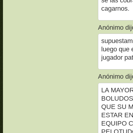
se las cobr
cagarnos.
Anónimo dijo
supuestame
luego que e
jugador pa
Anónimo dijo
LA MAYOR
BOLUDOS.
QUE SU M
ESTAR EN 
EQUIPO C
PELOTUDO