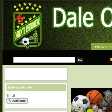
PÁGINA PR
WALLPAPE
Entérate de todo
Email