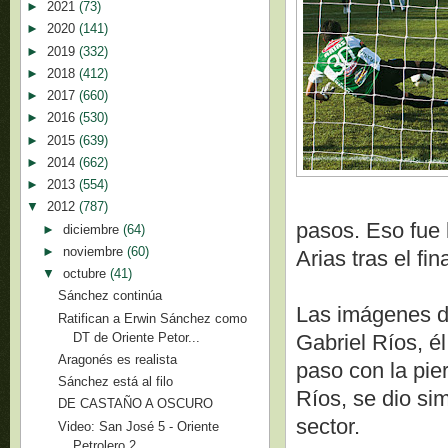
►
2021
(73)
►
2020
(141)
►
2019
(332)
►
2018
(412)
►
2017
(660)
►
2016
(530)
►
2015
(639)
►
2014
(662)
►
2013
(554)
▼
2012
(787)
pasos. Eso fue l
►
diciembre
(64)
►
noviembre
(60)
Arias tras el fina
▼
octubre
(41)
Sánchez continúa
Las imágenes de
Ratifican a Erwin Sánchez como
DT de Oriente Petor...
Gabriel Ríos, é
Aragonés es realista
paso con la pie
Sánchez está al filo
Ríos, se dio sim
DE CASTAÑO A OSCURO
sector.
Video: San José 5 - Oriente
Petrolero 2