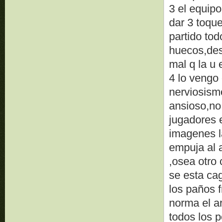
3 el equipo
dar 3 toque
partido to
huecos,des
mal q la u
4 lo vengo 
nerviosism
ansioso,no 
jugadores 
imagenes l
empuja al 
,osea otro
se esta ca
los paños f
norma el ar
todos los p