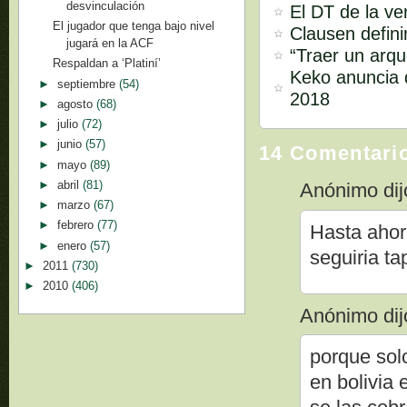
desvinculación
El DT de la ve
El jugador que tenga bajo nivel
Clausen defini
jugará en la ACF
“Traer un arq
Respaldan a ‘Platiní’
Keko anuncia q
►
septiembre
(54)
2018
►
agosto
(68)
►
julio
(72)
►
junio
(57)
14 Comentari
►
mayo
(89)
►
abril
(81)
Anónimo dijo
►
marzo
(67)
►
febrero
(77)
Hasta ahor
►
enero
(57)
seguiria ta
►
2011
(730)
►
2010
(406)
Anónimo dijo
porque solo
en bolivia 