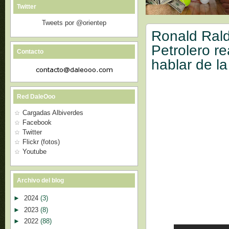
Twitter
Tweets por @orientep
Ronald Rald
Petrolero r
Contacto
hablar de la
Red DaleOoo
Cargadas Albiverdes
Facebook
Twitter
Flickr (fotos)
Youtube
Archivo del blog
►
2024
(3)
►
2023
(8)
►
2022
(88)