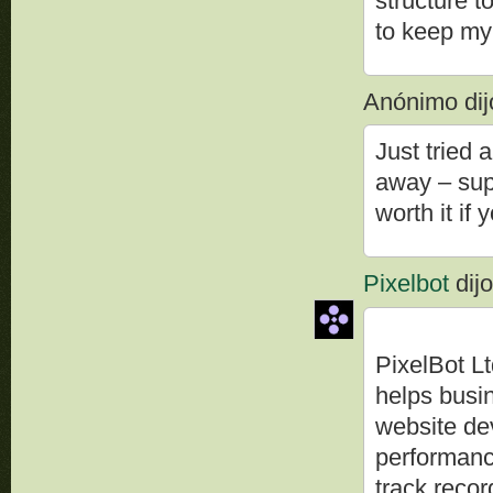
structure t
to keep my
Anónimo dijo
Just tried 
away – supe
worth it if
Pixelbot
dijo
PixelBot Lt
helps busi
website de
performanc
track record