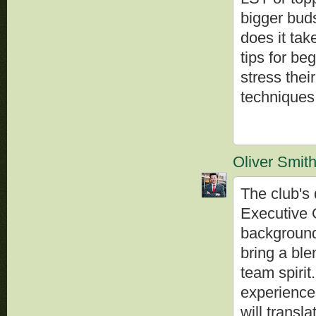
bigger buds
does it tak
tips for be
stress thei
techniques
Oliver Smit
The club's 
Executive O
background 
bring a ble
team spirit.
experience
will transla