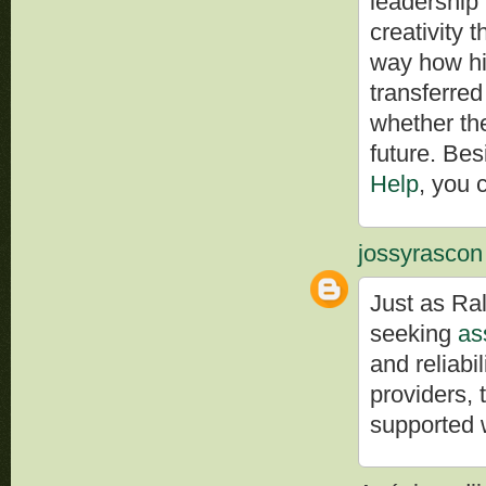
leadership 
creativity 
way how his
transferred
whether the
future. Bes
Help
, you 
jossyrascon
Just as Ra
seeking
as
and reliabi
providers,
supported w