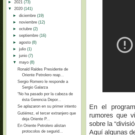
►
2021
(73)
▼
2020
(141)
►
diciembre
(19)
►
noviembre
(12)
►
octubre
(2)
►
septiembre
(16)
►
agosto
(8)
►
julio
(1)
►
junio
(7)
▼
mayo
(8)
Ronald Raldes Presidente de
Oriente Petrolero reap...
Sergio Romero le responde a
Sergio Galarza
“No ha pasado por la cabeza de
ésta Gerencia Depor...
En el program
Se aplazaron en su primer intento
Gutiérrez, el tercer extranjero que
rumores que vi
deja Oriente P...
sobre la “divisi
En Oriente Petrolero alistan
Aquí algunas de
protocolos de segurid...