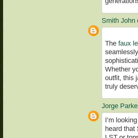
generation
Smith John
d
The
faux l
seamlessly 
sophisticat
Whether you
outfit, thi
truly deser
Jorge Parke
I’m lookin
heard that
LST or topp