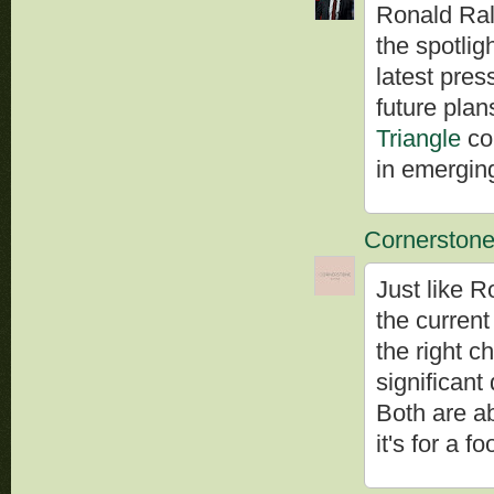
Ronald Rald
the spotlig
latest pres
future pla
Triangle
con
in emergin
Cornerstone
Just like 
the curren
the right c
significant
Both are a
it's for a f