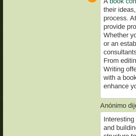
A
book con
their ideas
process. A
provide pro
Whether you
or an estab
consultant
From editin
Writing off
with a boo
enhance yo
Anónimo dijo
Interesting
and buildin