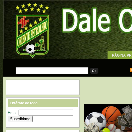
PÁGINA PR
WALLPAPE
Entérate de todo
Email