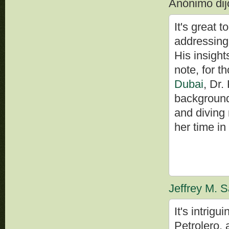
Anónimo dijo
It's great 
addressing 
His insight
note, for 
Dubai
, Dr.
background 
and diving
her time i
Jeffrey M. S
It's intrig
Petrolero, 