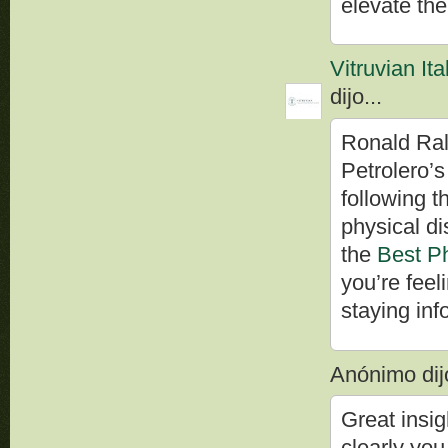
elevate the
Vitruvian It
dijo...
Ronald Rald
Petrolero’s
following t
physical di
the
Best Ph
you’re feel
staying in
Anónimo dijo
Great insi
clearly you