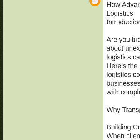
How Advanc
Logistics
Introductio
Are you tir
about unexp
logistics c
Here’s the
logistics c
businesses
with compl
Why Transp
Building C
When clien