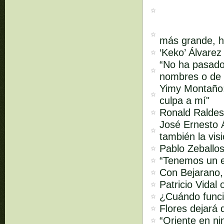
más grande, ha
‘Keko’ Álvarez
“No ha pasado
nombres o de 
Yimy Montaño:
culpa a mí"
Ronald Raldes:
José Ernesto Á
también la vis
Pablo Zeballos
“Tenemos un e
Con Bejarano,
Patricio Vidal
¿Cuándo funci
Flores dejará 
“Oriente en ni