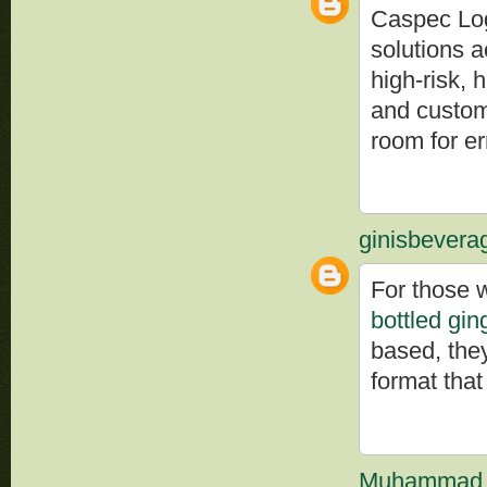
Caspec Log
solutions a
high-risk, 
and custom
room for er
ginisbevera
For those 
bottled gin
based, they
format that 
Muhammad