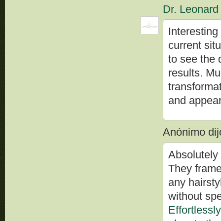
Dr. Leonard
Interestin
current sit
to see the 
results. Mu
transforma
and appear
Anónimo dijo
Absolutely 
They frame 
any hairsty
without sp
Effortlessl