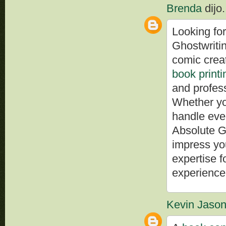
Brenda
dijo.
Looking for
Ghostwritin
comic creat
book print
and profess
Whether you
handle ever
Absolute Gh
impress you
expertise f
experience 
Kevin Jaso