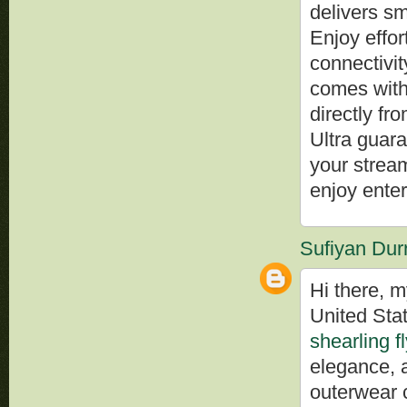
delivers sm
Enjoy effor
connectivi
comes with
directly fr
Ultra guar
your strea
enjoy enter
Sufiyan Dur
Hi there, 
United Stat
shearling f
elegance, a
outerwear c