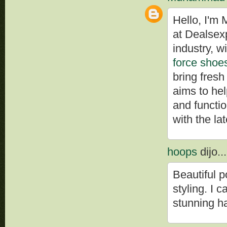
Hello, I'm
at Dealsexp
industry, w
force shoe
bring fresh
aims to he
and functi
with the lat
hoops
dijo...
Beautiful p
styling. I
stunning ha