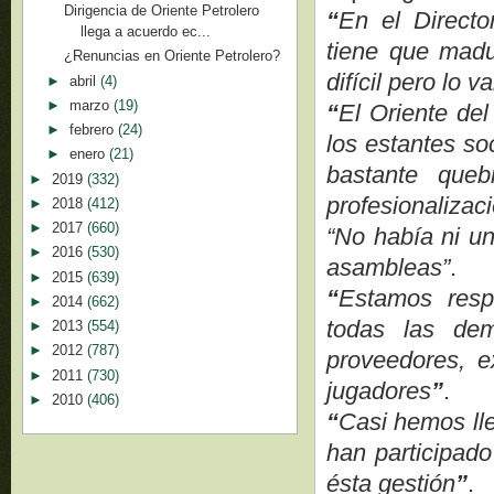
Dirigencia de Oriente Petrolero
“
En el Directo
llega a acuerdo ec...
tiene que madu
¿Renuncias en Oriente Petrolero?
difícil pero lo 
►
abril
(4)
►
marzo
(19)
“
El Oriente del
►
febrero
(24)
los estantes soc
►
enero
(21)
bastante queb
►
2019
(332)
profesionalizac
►
2018
(412)
►
2017
(660)
“No había ni un
►
2016
(530)
asambleas”
.
►
2015
(639)
“
Estamos resp
►
2014
(662)
todas las de
►
2013
(554)
►
2012
(787)
proveedores, ex
►
2011
(730)
jugadores
”
.
►
2010
(406)
“
Casi hemos lle
han participad
ésta gestión
”
.