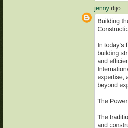
jenny
dijo...
Building t
Constructi
In today’s 
building st
and efficie
Internation
expertise, 
beyond exp
The Power 
The traditi
and constru