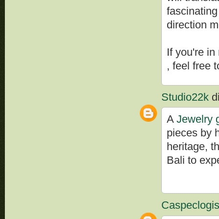
fascinating
direction m
If you're i
, feel free 
Studio22k
di
A
Jewelry g
pieces by 
heritage, t
Bali to exp
Caspeclogis