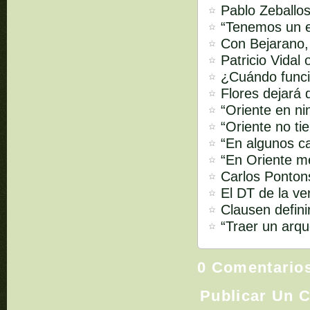
Pablo Zeballos
“Tenemos un e
Con Bejarano,
Patricio Vidal
¿Cuándo funci
Flores dejará 
“Oriente en ni
“Oriente no ti
“En algunos ca
“En Oriente m
Carlos Pontons
El DT de la ve
Clausen defini
“Traer un arq
0 Comentario
Publicar Un 