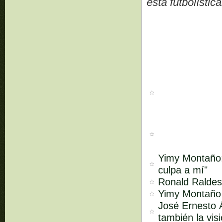
está futbolístic
Yimy Montaño:
culpa a mí"
Ronald Raldes:
Yimy Montaño s
José Ernesto Á
también la vis