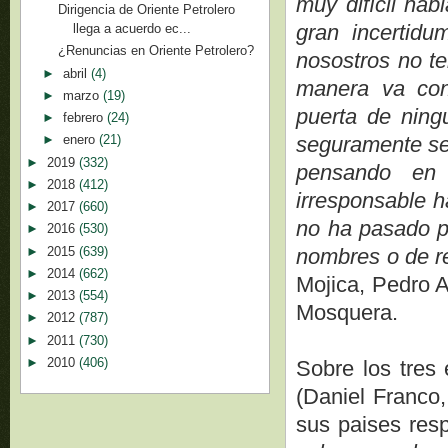
muy difícil ha
Dirigencia de Oriente Petrolero
gran incertid
llega a acuerdo ec...
¿Renuncias en Oriente Petrolero?
nosostros no t
►
abril
(4)
manera va cont
►
marzo
(19)
puerta de ning
►
febrero
(24)
seguramente se
►
enero
(21)
►
2019
(332)
pensando en 
►
2018
(412)
irresponsable h
►
2017
(660)
no ha pasado p
►
2016
(530)
►
2015
(639)
nombres o de r
►
2014
(662)
Mojica, Pedro A
►
2013
(554)
Mosquera.
►
2012
(787)
►
2011
(730)
►
2010
(406)
Sobre los tres 
(Daniel Franco
sus paises res