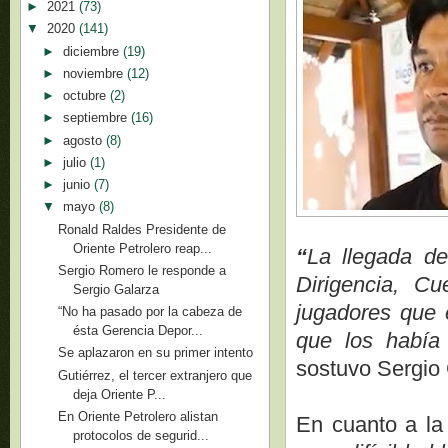
►
2021
(73)
▼
2020
(141)
►
diciembre
(19)
►
noviembre
(12)
►
octubre
(2)
►
septiembre
(16)
►
agosto
(8)
►
julio
(1)
►
junio
(7)
▼
mayo
(8)
Ronald Raldes Presidente de
Oriente Petrolero reap...
“
La llegada de
Sergio Romero le responde a
Dirigencia, C
Sergio Galarza
jugadores que 
“No ha pasado por la cabeza de
ésta Gerencia Depor...
que los había
Se aplazaron en su primer intento
sostuvo Sergio 
Gutiérrez, el tercer extranjero que
deja Oriente P...
En Oriente Petrolero alistan
En cuanto a la
protocolos de segurid...