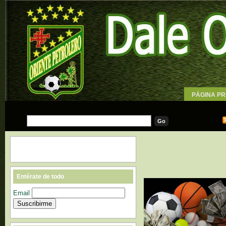
PÁGINA PR
WALLPAPE
Entérate de todo
Email