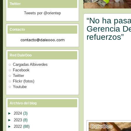
Twitter
Tweets por @orientep
“No ha pasa
Gerencia De
Contacto
refuerzos”
Red DaleOoo
Cargadas Albiverdes
Facebook
Twitter
Flickr (fotos)
Youtube
Archivo del blog
►
2024
(3)
►
2023
(8)
►
2022
(88)