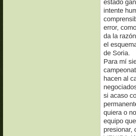
estado gan
intente hum
comprensib
error, como
da la razón
el esquema
de Soria.
Para mí si
campeonato
hacen al ca
negociados”
si acaso c
permanente
quiera o no
equipo que
presionar,