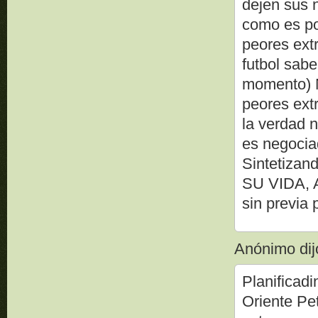
dejen sus n
como es pos
peores ext
futbol sabe
momento) N
peores ext
la verdad n
es negocia
Sintetiza
SU VIDA, 
sin previa p
Anónimo dijo
Planificadi
Oriente Pe