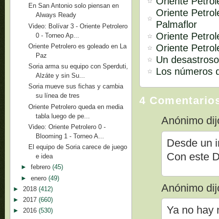
Oriente Petro
En San Antonio solo piensan en
Oriente Petrol
Always Ready
Palmaflor
Video: Bolívar 3 - Oriente Petrolero
Oriente Petrol
0 - Torneo Ap...
Oriente Petrol
Oriente Petrolero es goleado en La
Paz
Un desastroso
Soria arma su equipo con Sperduti,
Los números d
Alzáte y sin Su...
Soria mueve sus fichas y cambia
su línea de tres
4 Comentario
Oriente Petrolero queda en media
tabla luego de pe...
Anónimo dijo
Video: Oriente Petrolero 0 -
Blooming 1 - Torneo A...
Desde un in
El equipo de Soria carece de juego
Con este D
e idea
►
febrero
(45)
►
enero
(49)
Anónimo dijo
►
2018
(412)
►
2017
(660)
Ya no hay 
►
2016
(530)