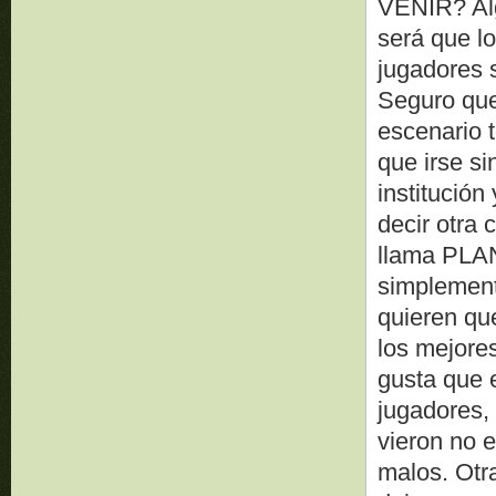
VENIR? Alg
será que lo
jugadores s
Seguro que
escenario t
que irse si
institució
decir otra 
llama PLA
simplement
quieren qu
los mejores
gusta que 
jugadores,
vieron no 
malos. Otr