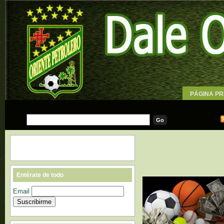
PÁGINA PR
WALLPAPE
Entérate de todo
Email