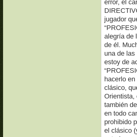
error, el c
DIRECTIVOS
jugador qu
“PROFESION
alegría de 
de él. Muc
una de las 
estoy de a
“PROFESIO
hacerlo en
clásico, q
Orientista
también de
en todo ca
prohibido p
el clásico