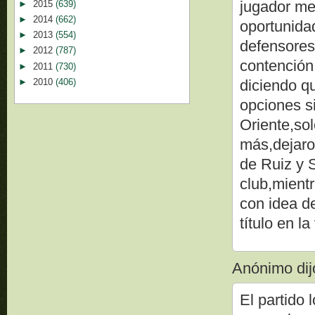
jugador me
►
2015
(639)
►
2014
(662)
oportunida
►
2013
(554)
defensores
►
2012
(787)
contención,
►
2011
(730)
►
2010
(406)
diciendo q
opciones si
Oriente,s
más,dejaro
de Ruiz y 
club,mientr
con idea d
título en la 
Anónimo dijo
El partido 