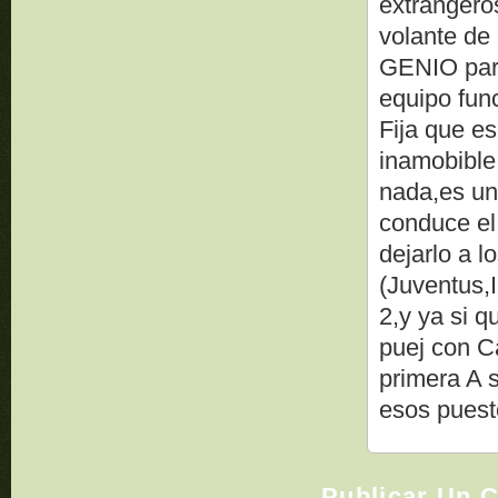
extrangero
volante de
GENIO para
equipo fun
Fija que es
inamobible
nada,es un
conduce el
dejarlo a l
(Juventus,I
2,y ya si q
puej con C
primera A 
esos pues
Publicar Un 