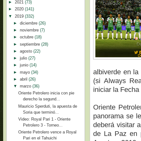
►
2021
(73)
►
2020
(141)
▼
2019
(332)
►
diciembre
(26)
►
noviembre
(7)
►
octubre
(18)
►
septiembre
(28)
►
agosto
(22)
►
julio
(27)
►
junio
(14)
albiverde en la
►
mayo
(34)
►
abril
(26)
(si Always Rea
▼
marzo
(36)
iniciar la Fecha
Oriente Petrolero inicia con pie
derecho la segund...
Oriente Petrole
Mauricio Sperduti, la apuesta de
Soria que terminó...
panorama se le
Video: Royal Pari 1 - Oriente
deberá visitar 
Petrolero 3 - Torneo...
de La Paz en p
Oriente Petrolero vence a Royal
Pari en el Tahuichi