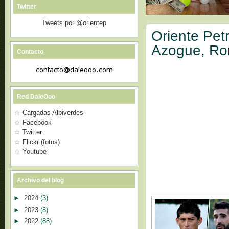
Twitter
Tweets por @orientep
Oriente Pet
Azogue, Ro
Contacto
Red DaleOoo
Cargadas Albiverdes
Facebook
Twitter
Flickr (fotos)
Youtube
Archivo del blog
►
2024
(3)
►
2023
(8)
►
2022
(88)