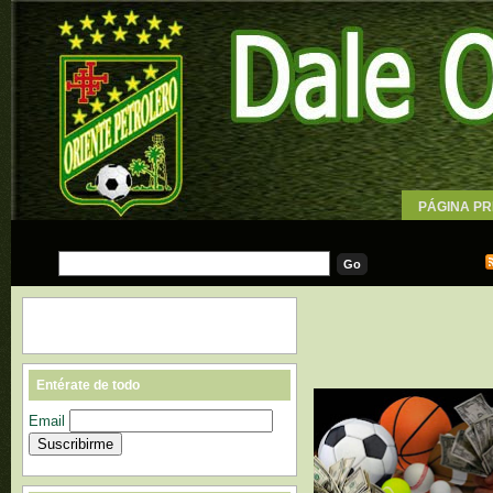
PÁGINA PR
WALLPAPE
Entérate de todo
Email