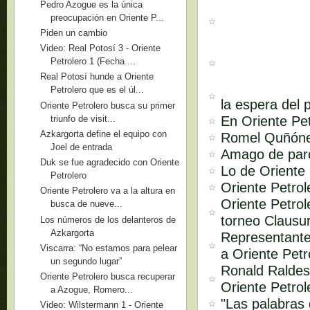
Pedro Azogue es la única
preocupación en Oriente P...
Piden un cambio
Video: Real Potosí 3 - Oriente
Petrolero 1 (Fecha ...
Real Potosí hunde a Oriente
Petrolero que es el úl...
la espera del 
Oriente Petrolero busca su primer
triunfo de visit...
En Oriente Pe
Azkargorta define el equipo con
Romel Quñóne
Joel de entrada
Amago de paro
Duk se fue agradecido con Oriente
Lo de Oriente 
Petrolero
Oriente Petro
Oriente Petrolero va a la altura en
Oriente Petrol
busca de nueve...
torneo Clausu
Los números de los delanteros de
Azkargorta
Representante
Viscarra: “No estamos para pelear
a Oriente Petr
un segundo lugar”
Ronald Raldes
Oriente Petrolero busca recuperar
Oriente Petrol
a Azogue, Romero...
"Las palabras
Video: Wilstermann 1 - Oriente