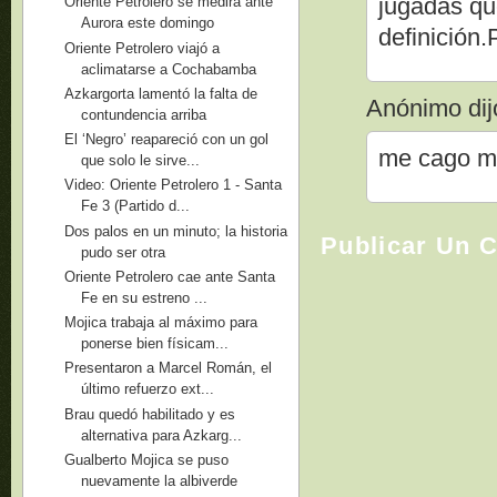
jugadas qu
Oriente Petrolero se medirá ante
Aurora este domingo
definición
Oriente Petrolero viajó a
aclimatarse a Cochabamba
Azkargorta lamentó la falta de
Anónimo dijo
contundencia arriba
El ‘Negro’ reapareció con un gol
me cago me
que solo le sirve...
Video: Oriente Petrolero 1 - Santa
Fe 3 (Partido d...
Dos palos en un minuto; la historia
Publicar Un 
pudo ser otra
Oriente Petrolero cae ante Santa
Fe en su estreno ...
Mojica trabaja al máximo para
ponerse bien físicam...
Presentaron a Marcel Román, el
último refuerzo ext...
Brau quedó habilitado y es
alternativa para Azkarg...
Gualberto Mojica se puso
nuevamente la albiverde