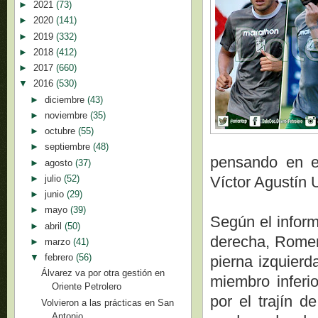
►
2021
(73)
►
2020
(141)
►
2019
(332)
►
2018
(412)
►
2017
(660)
▼
2016
(530)
►
diciembre
(43)
►
noviembre
(35)
►
octubre
(55)
►
septiembre
(48)
pensando en el
►
agosto
(37)
►
julio
(52)
Víctor Agustín 
►
junio
(29)
►
mayo
(39)
Según el inform
►
abril
(50)
derecha, Romero
►
marzo
(41)
▼
febrero
(56)
pierna izquierd
Álvarez va por otra gestión en
miembro inferio
Oriente Petrolero
por el trajín d
Volvieron a las prácticas en San
Antonio