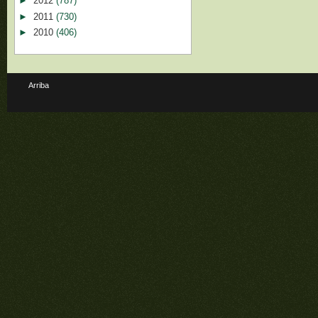
►
2012
(787)
►
2011
(730)
►
2010
(406)
Arriba