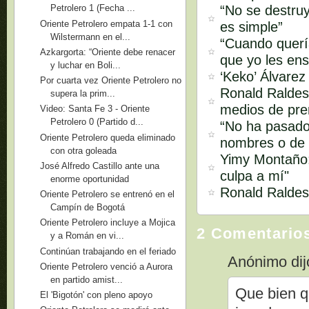
“No se destruy
Petrolero 1 (Fecha ...
Oriente Petrolero empata 1-1 con
es simple”
Wilstermann en el...
“Cuando quería
Azkargorta: “Oriente debe renacer
que yo les ens
y luchar en Boli...
‘Keko’ Álvarez
Por cuarta vez Oriente Petrolero no
Ronald Raldes 
supera la prim...
medios de pren
Video: Santa Fe 3 - Oriente
Petrolero 0 (Partido d...
“No ha pasado
Oriente Petrolero queda eliminado
nombres o de 
con otra goleada
Yimy Montaño:
José Alfredo Castillo ante una
culpa a mí"
enorme oportunidad
Ronald Raldes:
Oriente Petrolero se entrenó en el
Campín de Bogotá
Oriente Petrolero incluye a Mojica
2 Comentario
y a Román en vi...
Continúan trabajando en el feriado
Anónimo dijo
Oriente Petrolero venció a Aurora
en partido amist...
Que bien q
El 'Bigotón' con pleno apoyo