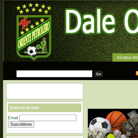
PÁGINA PR
WALLPAPE
Entérate de todo
Email