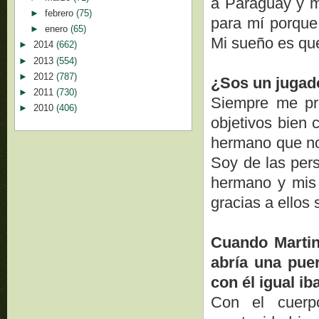
a Paraguay y m
►
febrero
(75)
para mí porque 
►
enero
(65)
Mi sueño es que
►
2014
(662)
►
2013
(554)
►
2012
(787)
¿Sos un jugado
►
2011
(730)
Siempre me pr
►
2010
(406)
objetivos bien 
hermano que no
Soy de las per
hermano y mis 
gracias a ellos 
Cuando Martin
abría una puer
con él igual ib
Con el cuerp