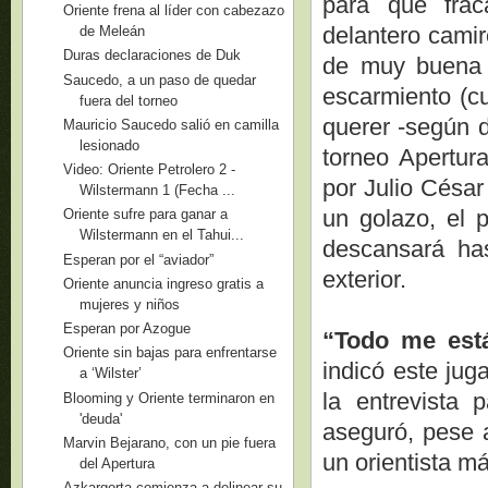
para que fra
Oriente frena al líder con cabezazo
delantero camir
de Meleán
Duras declaraciones de Duk
de muy buena 
Saucedo, a un paso de quedar
escarmiento (cu
fuera del torneo
querer -según d
Mauricio Saucedo salió en camilla
lesionado
torneo Apertur
Video: Oriente Petrolero 2 -
por Julio César
Wilstermann 1 (Fecha ...
un golazo, el p
Oriente sufre para ganar a
Wilstermann en el Tahui...
descansará ha
Esperan por el “aviador”
exterior.
Oriente anuncia ingreso gratis a
mujeres y niños
Esperan por Azogue
“Todo me está
Oriente sin bajas para enfrentarse
indicó este jug
a ‘Wilster’
la entrevista 
Blooming y Oriente terminaron en
'deuda'
aseguró, pese 
Marvin Bejarano, con un pie fuera
un orientista má
del Apertura
Azkargorta comienza a delinear su