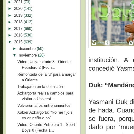
►
2021
(73)
►
2020
(141)
►
2019
(332)
►
2018
(412)
►
2017
(660)
►
2016
(530)
▼
2015
(639)
►
diciembre
(50)
▼
noviembre
(26)
institución. 
Video: Universitario 3 - Oriente
concedió Yasma
Petrolero 2 (Fech...
Remontada de la 'U' para amargar
a Oriente
Duk: “Mandánd
Trabajaron en la definición
Azkargorta realiza cambios para
visitar a Universi...
Yasmani Duk dis
Volvieron a los entrenamientos
de hada. Cuand
Xabier Azkargorta: “No me fijo si
se fuera, porq
es cruceño o no”
Video: Oriente Petrolero 1 - Sport
darlo por ‘mue
Boys 0 (Fecha 1...