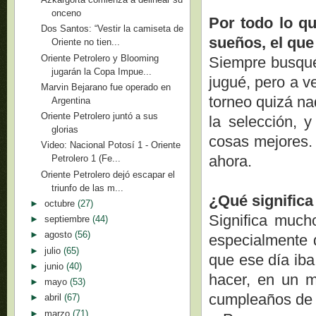
onceno
Por todo lo q
Dos Santos: “Vestir la camiseta de
sueños, el que
Oriente no tien...
Oriente Petrolero y Blooming
Siempre busqu
jugarán la Copa Impue...
jugué, pero a v
Marvin Bejarano fue operado en
torneo quizá na
Argentina
Oriente Petrolero juntó a sus
la selección, 
glorias
cosas mejores.
Video: Nacional Potosí 1 - Oriente
ahora.
Petrolero 1 (Fe...
Oriente Petrolero dejó escapar el
triunfo de las m...
¿Qué significa
►
octubre
(27)
Significa much
►
septiembre
(44)
►
agosto
(56)
especialmente 
►
julio
(65)
que ese día iba
►
junio
(40)
hacer, en un m
►
mayo
(53)
cumpleaños de m
►
abril
(67)
►
marzo
(71)