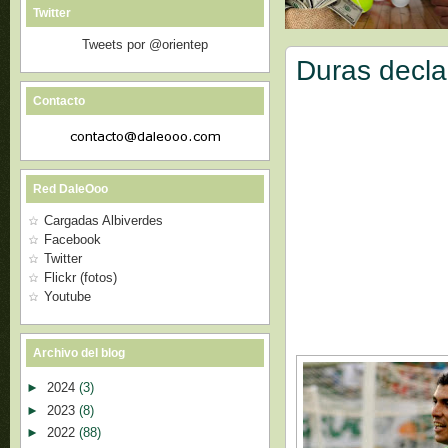
Twitter
Tweets por @orientep
Duras decla
Contacto
Red DaleOoo
Cargadas Albiverdes
Facebook
Twitter
Flickr (fotos)
Youtube
Archivo del blog
►
2024
(3)
►
2023
(8)
►
2022
(88)