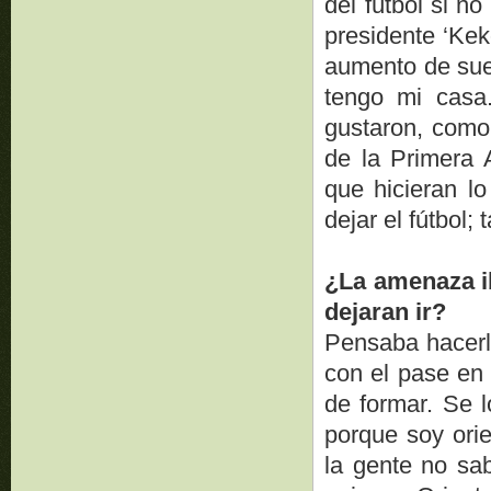
del fútbol si n
presidente ‘Kek
aumento de suel
tengo mi casa
gustaron, como
de la Primera A
que hicieran l
dejar el fútbol;
¿La amenaza ib
dejaran ir?
Pensaba hacerlo
con el pase en
de formar. Se l
porque soy orie
la gente no sa