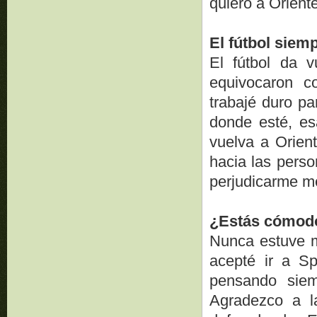
quiero a Oriente
El fútbol siem
El fútbol da v
equivocaron c
trabajé duro pa
donde esté, es
vuelva a Orient
hacia las pers
perjudicarme me
¿Estás cómod
Nunca estuve m
acepté ir a Sp
pensando siem
Agradezco a l