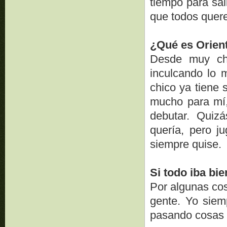
tiempo para sali
que todos quer
¿Qué es Orien
Desde muy chi
inculcando lo 
chico ya tiene 
mucho para mí,
debutar. Quiz
quería, pero j
siempre quise.
Si todo iba bie
Por algunas co
gente. Yo siemp
pasando cosas q