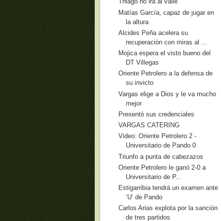
Thiago no irá al valle
Matías García, capaz de jugar en
la altura
Alcides Peña acelera su
recuperación con miras al ...
Mojica espera el visto bueno del
DT Villegas
Oriente Petrolero a la defensa de
su invicto
Vargas elige a Dios y le va mucho
mejor
Presentó sus credenciales
VARGAS CATERING
Video: Oriente Petrolero 2 -
Universitario de Pando 0
Triunfo a punta de cabezazos
Oriente Petrolero le ganó 2-0 a
Universitario de P...
Estigarribia tendrá un examen ante
‘U’ de Pando
Carlos Arias explota por la sanción
de tres partidos