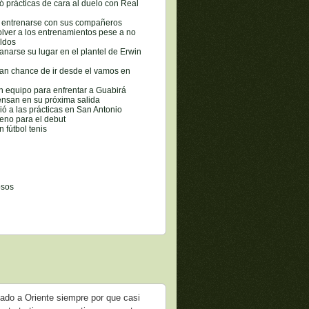
ró prácticas de cara al duelo con Real
a entrenarse con sus compañeros
lver a los entrenamientos pese a no
eldos
narse su lugar en el plantel de Erwin
an chance de ir desde el vamos en
n equipo para enfrentar a Guabirá
ensan en su próxima salida
vió a las prácticas en San Antonio
ceno para el debut
 fútbol tenis
osos
icado a Oriente siempre por que casi