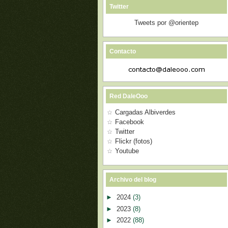
Twitter
Tweets por @orientep
Contacto
Red DaleOoo
Cargadas Albiverdes
Facebook
Twitter
Flickr (fotos)
Youtube
Archivo del blog
►
2024
(3)
►
2023
(8)
►
2022
(88)