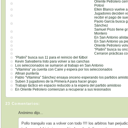
Oriente Petrolero cer
Potosí
Elkin Blanco vuelve 
Jugadores deciden vo
recibir el pago de su
Paolo García busca ga
Sánchez
Samuel Pozo tiene gr
Montero
En San Antonio alista
En San Antonio ya pi
Oriente Petrolero vol
“Platiní” busca su on
Cerraron prácticas con
“Platiní” busca sus 11 para el reinicio del fútbol
Kevin Salvatierra listo para volver a las canchas
Los seleccionados se sumaron al trabajo en San Antonio
“Vitamina” ya cuenta con Caire y espera por los seleccionados
Afinan puntería
Pablo “Vitamina” Sánchez ensaya onceno esperando los partidos amist
Suben 3 jugadores de la Primera A para hacer grupo
Trabajo táctico en espacio reducido a la espera del partido amistoso
En Oriente Petrolero comienzan a recuperar a sus lesionados
23 Comentarios:
Anónimo dijo...
Pollo tranquilo vas a volver con todo !!!! los arbitros han perjud