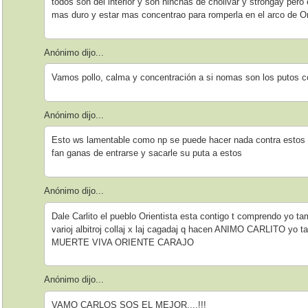
todos son del interior y son hinchas de cholivar y strongay pero 
mas duro y estar mas concentrao para romperla en el arco de Ori
Anónimo dijo...
Vamos pollo, calma y concentración a si nomas son los putos co
Anónimo dijo...
Esto ws lamentable como np se puede hacer nada contra estos 
fan ganas de entrarse y sacarle su puta a estos
Anónimo dijo...
Dale Carlito el pueblo Orientista esta contigo t comprendo yo t
varioj albitroj collaj x laj cagadaj q hacen ANIMO CARLITO y
MUERTE VIVA ORIENTE CARAJO
Anónimo dijo...
VAMO CARLOS SOS EL MEJOR....!!!