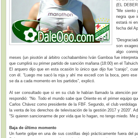
(EL DEBER r
“Me siento
negra que i
estará ni en
fecha del Ap
“Desgraciad
son exagera
algo conmi
meses (un pisotón al árbitro cochabambino Iván Gamboa fue interpretad
que cumplirá su primer partido de sanción mañana (18:00) en el Tahuichi
El arquero dijo que en esta ocasión lo único que dijo fue “carajo”, cuan
con él. “Luego me sacó la roja y ahí me excedí con la boca, pero ese
se da a cada momento en los partidos”, explicó.
Al ser consultado que si en su club le habían llamado la atención por 
respondió: “No. Todo el mundo sabe que Oriente es el primer equipo qu
Carlos Chávez como presidente de la FBF. Segundo, el club verdolaga f
la venta de los derechos de televisación de la gestión 2017 y 2020”. 
“Si quieren sancionarme de por vida que lo hagan, no tengo miedo. Me p
Baja de último momento
Un fuerte golpe en una de sus costillas dejó prácticamente fuera del 