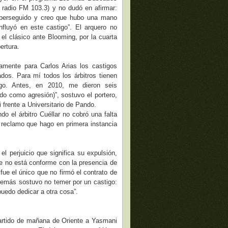
adio FM 103.3) y no dudó en afirmar:
 perseguido y creo que hubo una mano
nfluyó en este castigo”. El arquero no
 el clásico ante Blooming, por la cuarta
ertura.
amente para Carlos Arias los castigos
dos. Para mí todos los árbitros tienen
go. Antes, en 2010, me dieron seis
o como agresión)”, sostuvo el portero,
 frente a Universitario de Pando.
do el árbitro Cuéllar no cobró una falta
 reclamo que hago en primera instancia
el perjuicio que significa su expulsión,
e no está conforme con la presencia de
ue el único que no firmó el contrato de
Además sostuvo no temer por un castigo:
uedo dedicar a otra cosa”.
partido de mañana de Oriente a Yasmani