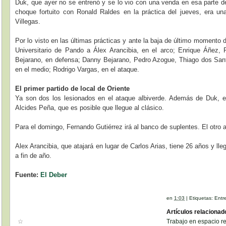
Duk, que ayer no se entrenó y se lo vio con una venda en esa parte de
choque fortuito con Ronald Raldes en la práctica del jueves, era un
Villegas.
Por lo visto en las últimas prácticas y ante la baja de último momento
Universitario de Pando a Álex Arancibia, en el arco; Enrique Áñez,
Bejarano, en defensa; Danny Bejarano, Pedro Azogue, Thiago dos Sant
en el medio; Rodrigo Vargas, en el ataque.
El primer partido de local de Oriente
Ya son dos los lesionados en el ataque albiverde. Además de Duk, e
Alcides Peña, que es posible que llegue al clásico.
Para el domingo, Fernando Gutiérrez irá al banco de suplentes. El otro 
Alex Arancibia, que atajará en lugar de Carlos Arias, tiene 26 años y ll
a fin de año.
Fuente:
El Deber
en
1:03
|
Etiquetas:
Entr
Artículos relacionad
Trabajo en espacio r