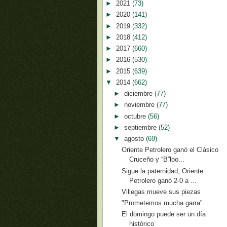
►
2021
(73)
►
2020
(141)
►
2019
(332)
►
2018
(412)
►
2017
(660)
►
2016
(530)
►
2015
(639)
▼
2014
(662)
►
diciembre
(77)
►
noviembre
(77)
►
octubre
(56)
►
septiembre
(52)
▼
agosto
(69)
Oriente Petrolero ganó el Clásico
Cruceño y “B”loo...
Sigue la paternidad, Oriente
Petrolero ganó 2-0 a ...
Villegas mueve sus piezas
"Prometemos mucha garra"
El domingo puede ser un día
histórico