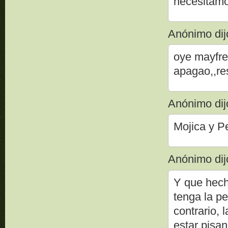
necesitamo
Anónimo dijo
oye mayfren
apagao,,re
Anónimo dijo
Mojica y P
Anónimo dijo
Y que hech
tenga la p
contrario, 
estar pisan