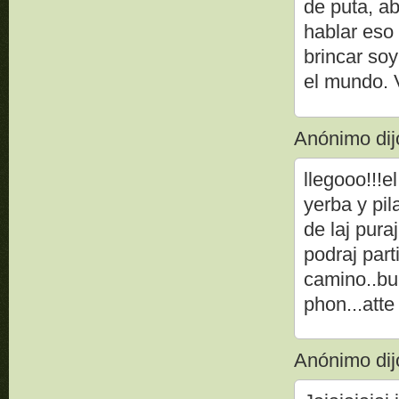
de puta, a
hablar eso 
brincar so
el mundo
Anónimo dijo
llegooo!!!e
yerba y pil
de laj pura
podraj part
camino..bu
phon...atte
Anónimo dijo