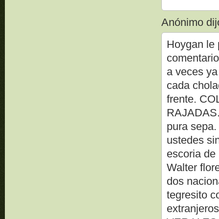
Anónimo dijo
Hoygan le 
comentario 
a veces ya
cada cholad
frente. 
RAJADAS. S
pura sepa.
ustedes sin
escoria de 
Walter flor
dos nacion
tegresito 
extranjer