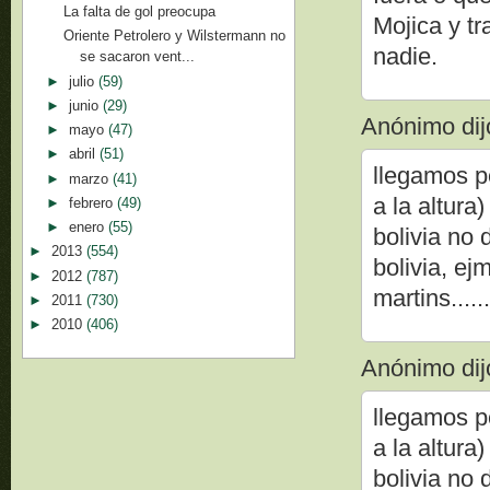
La falta de gol preocupa
Mojica y t
Oriente Petrolero y Wilstermann no
nadie.
se sacaron vent...
►
julio
(59)
►
junio
(29)
Anónimo dijo
►
mayo
(47)
►
abril
(51)
llegamos p
►
marzo
(41)
a la altura
►
febrero
(49)
►
enero
(55)
bolivia no 
►
2013
(554)
bolivia, ej
►
2012
(787)
martins......
►
2011
(730)
►
2010
(406)
Anónimo dijo
llegamos p
a la altura
bolivia no 