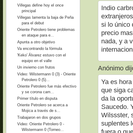
Villegas define hoy el once
Indio carbr
principal
extranjero
Villegas lamenta la baja de Peña
si lo único
para el debut
Oriente Petrolero tiene problemas
precio mas
en ataque para e...
nada, y a v
Apunta a otro objetivo
internacion
Va encontrando la fórmula
'Keko' Álvarez estuvo con el
equipo en el valle
Anónimo dijo
Un invierno con frutos
Video: Wilstermann 0 (3) - Oriente
Petrolero 0 (5)...
Ya es hora
Oriente Petrolero fue más efectivo
que siga ca
y se corona cam...
da la opor
Primer título en disputa
Oriente Petrolero se acerca a
Saucedo. Y
Mojica a través de s...
Wilssster, 
Trabajaron en dos grupos
suplentes 
Video: Oriente Petrolero 0 -
Wilstermann 0 (Torneo...
fuera o qu