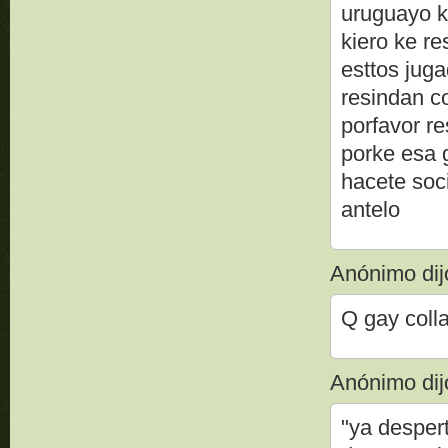
uruguayo k
kiero ke re
esttos jug
resindan c
porfavor r
porke esa 
hacete soc
antelo
Anónimo dijo
Q gay coll
Anónimo dijo
"ya despert