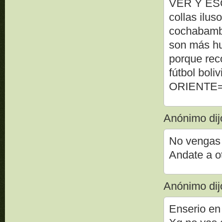
VER Y ES
collas ilus
cochabambi
son más hu
porque rec
fútbol bol
ORIENTE=S
Anónimo dijo
No vengas 
Andate a o
Anónimo dijo
Enserio en