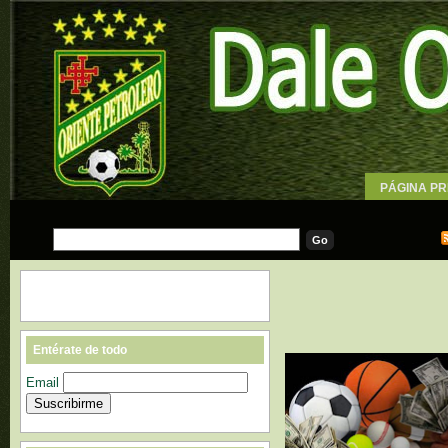
PÁGINA PR
WALLPAPE
Entérate de todo
Email