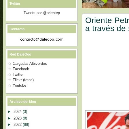
Twitter
Tweets por @orientep
Oriente Pet
a través de
Contacto
Red DaleOoo
Cargadas Albiverdes
Facebook
Twitter
Flickr (fotos)
Youtube
Archivo del blog
►
2024
(3)
►
2023
(8)
►
2022
(88)