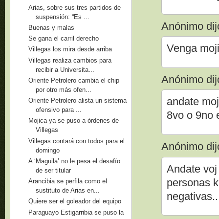
Arias, sobre sus tres partidos de
suspensión: “Es ...
Anónimo dijo
Buenas y malas
Se gana el carril derecho
Venga moji
Villegas los mira desde arriba
Villegas realiza cambios para
recibir a Universita...
Anónimo dijo
Oriente Petrolero cambia el chip
por otro más ofen...
andate moji
Oriente Petrolero alista un sistema
ofensivo para ...
8vo o 9no e
Mojica ya se puso a órdenes de
Villegas
Villegas contará con todos para el
Anónimo dijo
domingo
A ‘Maguila’ no le pesa el desafío
Andate voj 
de ser titular
personas k
Arancibia se perfila como el
sustituto de Arias en...
negativas..
Quiere ser el goleador del equipo
Paraguayo Estigarribia se puso la