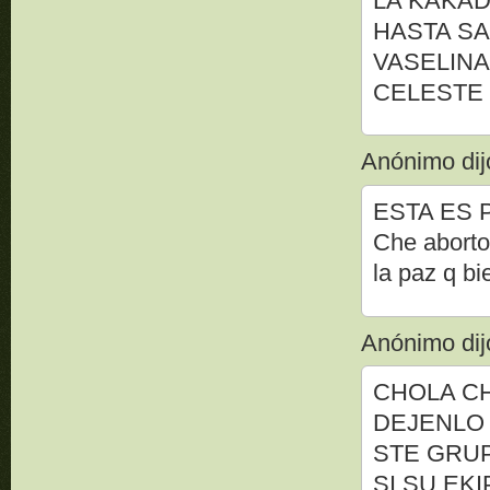
LA KAKAD
HASTA SA
VASELINA
CELESTE
Anónimo dijo
ESTA ES 
Che aborto
la paz q bi
Anónimo dijo
CHOLA CHO
DEJENLO 
STE GRU
SI SU EK