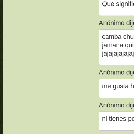
Que signif
Anónimo dijo
camba chup
jamaña qui
jajajajajaja
Anónimo dijo
me gusta ha
Anónimo dijo
ni tienes p