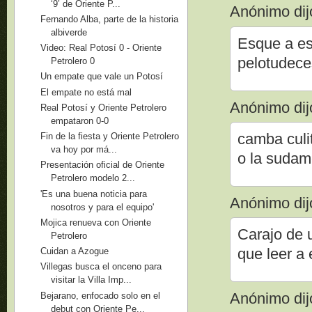
‘9’ de Oriente P...
Anónimo dijo
Fernando Alba, parte de la historia
albiverde
Esque a est
Video: Real Potosí 0 - Oriente
pelotudeces
Petrolero 0
Un empate que vale un Potosí
El empate no está mal
Anónimo dijo
Real Potosí y Oriente Petrolero
empataron 0-0
camba culit
Fin de la fiesta y Oriente Petrolero
va hoy por má...
o la sudam
Presentación oficial de Oriente
Petrolero modelo 2...
'Es una buena noticia para
Anónimo dijo
nosotros y para el equipo'
Mojica renueva con Oriente
Carajo de u
Petrolero
que leer a 
Cuidan a Azogue
Villegas busca el onceno para
visitar la Villa Imp...
Anónimo dijo
Bejarano, enfocado solo en el
debut con Oriente Pe...