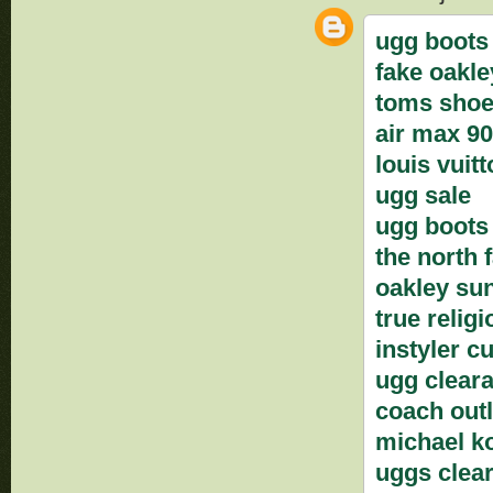
ugg boots
fake oakle
toms sho
air max 9
louis vuit
ugg sale
ugg boots
the north 
oakley su
true religi
instyler cu
ugg clear
coach outl
michael ko
uggs clear