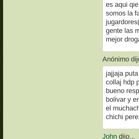
es aqui qie
somos la f
jugardores
gente las m
mejor drog
Anónimo dijo
jajjaja put
collaj hdp 
bueno resp
bolivar y e
el muchach
chichi pere
John
dijo...