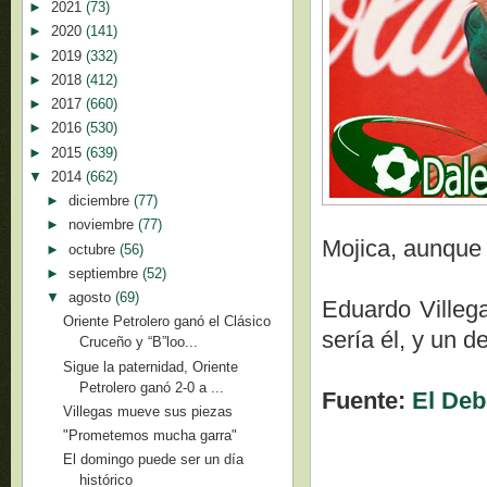
►
2021
(73)
►
2020
(141)
►
2019
(332)
►
2018
(412)
►
2017
(660)
►
2016
(530)
►
2015
(639)
▼
2014
(662)
►
diciembre
(77)
►
noviembre
(77)
Mojica, aunque 
►
octubre
(56)
►
septiembre
(52)
▼
agosto
(69)
Eduardo Villega
Oriente Petrolero ganó el Clásico
sería él, y un d
Cruceño y “B”loo...
Sigue la paternidad, Oriente
Petrolero ganó 2-0 a ...
Fuente:
El Deb
Villegas mueve sus piezas
"Prometemos mucha garra"
El domingo puede ser un día
histórico