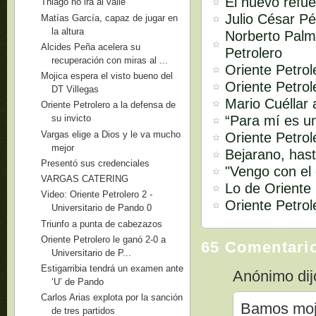
El nuevo refue
Thiago no irá al valle
Julio César Pé
Matías García, capaz de jugar en
la altura
Norberto Palm
Alcides Peña acelera su
Petrolero
recuperación con miras al ...
Oriente Petrol
Mojica espera el visto bueno del
Oriente Petrol
DT Villegas
Mario Cuéllar 
Oriente Petrolero a la defensa de
“Para mí es u
su invicto
Vargas elige a Dios y le va mucho
Oriente Petro
mejor
Bejarano, hast
Presentó sus credenciales
"Vengo con el 
VARGAS CATERING
Lo de Oriente 
Video: Oriente Petrolero 2 -
Oriente Petro
Universitario de Pando 0
Triunfo a punta de cabezazos
Oriente Petrolero le ganó 2-0 a
65 Comentari
Universitario de P...
Estigarribia tendrá un examen ante
Anónimo dijo
‘U’ de Pando
Carlos Arias explota por la sanción
Bamos moji
de tres partidos