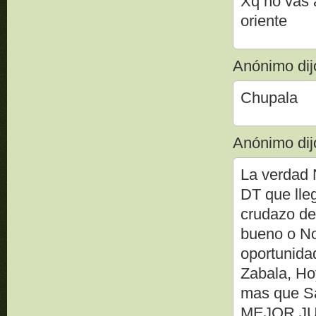
Xq no vas 
oriente
Anónimo dijo
Chupala
Anónimo dijo
La verdad 
DT que lle
crudazo de
bueno o No
oportunida
Zabala, Ho
mas que Sa
MEJOR JUGA