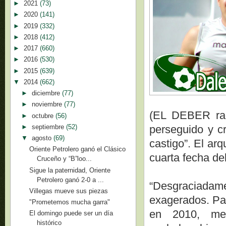
►
2021
(73)
►
2020
(141)
►
2019
(332)
►
2018
(412)
►
2017
(660)
►
2016
(530)
►
2015
(639)
▼
2014
(662)
►
diciembre
(77)
►
noviembre
(77)
(EL DEBER rad
►
octubre
(56)
►
septiembre
(52)
perseguido y c
▼
agosto
(69)
castigo”. El arq
Oriente Petrolero ganó el Clásico
cuarta fecha de
Cruceño y “B”loo...
Sigue la paternidad, Oriente
Petrolero ganó 2-0 a ...
“Desgraciada
Villegas mueve sus piezas
exagerados. Par
"Prometemos mucha garra"
en 2010, me 
El domingo puede ser un día
histórico