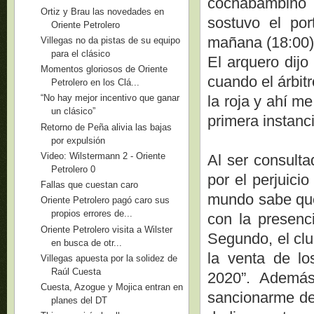
cochabambino 
Ortiz y Brau las novedades en
sostuvo el por
Oriente Petrolero
mañana (18:00) 
Villegas no da pistas de su equipo
para el clásico
El arquero dijo
Momentos gloriosos de Oriente
cuando el árbit
Petrolero en los Clá...
la roja y ahí m
“No hay mejor incentivo que ganar
un clásico”
primera instanc
Retorno de Peña alivia las bajas
por expulsión
Video: Wilstermann 2 - Oriente
Al ser consulta
Petrolero 0
por el perjuici
Fallas que cuestan caro
mundo sabe que
Oriente Petrolero pagó caro sus
propios errores de...
con la presenc
Oriente Petrolero visita a Wilster
Segundo, el clu
en busca de otr...
la venta de lo
Villegas apuesta por la solidez de
Raúl Cuesta
2020”. Además
Cuesta, Azogue y Mojica entran en
sancionarme de
planes del DT