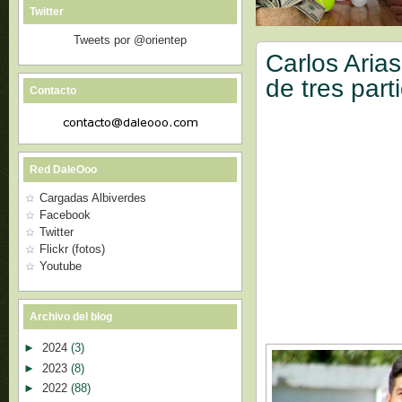
Twitter
Tweets por @orientep
Carlos Arias
de tres part
Contacto
Red DaleOoo
Cargadas Albiverdes
Facebook
Twitter
Flickr (fotos)
Youtube
Archivo del blog
►
2024
(3)
►
2023
(8)
►
2022
(88)