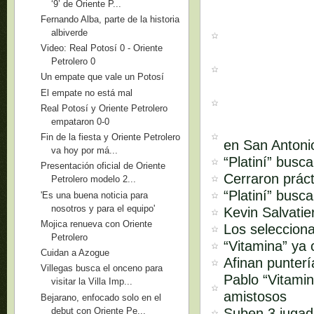
‘9’ de Oriente P...
Fernando Alba, parte de la historia
albiverde
Video: Real Potosí 0 - Oriente
Petrolero 0
Un empate que vale un Potosí
El empate no está mal
Real Potosí y Oriente Petrolero
empataron 0-0
Fin de la fiesta y Oriente Petrolero
en San Antoni
va hoy por má...
“Platiní” busc
Presentación oficial de Oriente
Cerraron práct
Petrolero modelo 2...
“Platiní” busca
'Es una buena noticia para
nosotros y para el equipo'
Kevin Salvatie
Mojica renueva con Oriente
Los seleccion
Petrolero
“Vitamina” ya 
Cuidan a Azogue
Afinan punterí
Villegas busca el onceno para
Pablo “Vitami
visitar la Villa Imp...
amistosos
Bejarano, enfocado solo en el
debut con Oriente Pe...
Suben 3 jugad