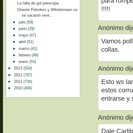
para rompe
La falta de gol preocupa
!!!!!
Oriente Petrolero y Wilstermann no
se sacaron vent...
►
julio
(59)
Anónimo dijo
►
junio
(29)
►
mayo
(47)
Vamos poll
►
abril
(51)
collas.
►
marzo
(41)
►
febrero
(49)
►
enero
(55)
Anónimo dijo
►
2013
(554)
►
2012
(787)
Esto ws la
►
2011
(730)
►
2010
(406)
estos corr
entrarse y 
Anónimo dijo
Dale Carlit