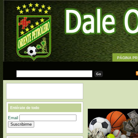
PÁGINA PR
WALLPAPE
Entérate de todo
Email