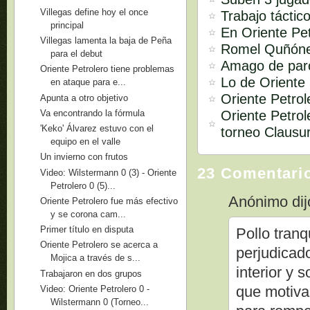
Villegas define hoy el once
Trabajo táctic
principal
En Oriente Pe
Villegas lamenta la baja de Peña
Romel Quñóne
para el debut
Amago de paro
Oriente Petrolero tiene problemas
Lo de Oriente 
en ataque para e...
Oriente Petro
Apunta a otro objetivo
Oriente Petrol
Va encontrando la fórmula
'Keko' Álvarez estuvo con el
torneo Clausu
equipo en el valle
Un invierno con frutos
23 Comentari
Video: Wilstermann 0 (3) - Oriente
Petrolero 0 (5)...
Anónimo dijo
Oriente Petrolero fue más efectivo
y se corona cam...
Primer título en disputa
Pollo tranq
Oriente Petrolero se acerca a
perjudicad
Mojica a través de s...
interior y 
Trabajaron en dos grupos
que motiva
Video: Oriente Petrolero 0 -
Wilstermann 0 (Torneo...