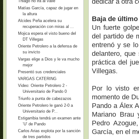
dedicar a otra c
Thiago no irá al valle
Matías García, capaz de jugar en
la altura
Baja de últim
Alcides Peña acelera su
Un fuerte golpe
recuperación con miras al ...
Mojica espera el visto bueno del
del partido de
DT Villegas
entrenó y se l
Oriente Petrolero a la defensa de
delantero, que 
su invicto
Vargas elige a Dios y le va mucho
práctica del ju
mejor
Villegas.
Presentó sus credenciales
VARGAS CATERING
Video: Oriente Petrolero 2 -
Por lo visto e
Universitario de Pando 0
momento de Duk,
Triunfo a punta de cabezazos
Pando a Álex Ar
Oriente Petrolero le ganó 2-0 a
Universitario de P...
Mariano Brau 
Estigarribia tendrá un examen ante
Pedro Azogue,
‘U’ de Pando
García, en el m
Carlos Arias explota por la sanción
de tres partidos