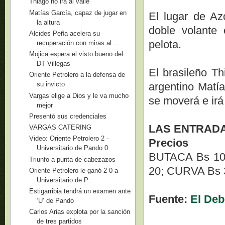
Thiago no irá al valle
Matías García, capaz de jugar en
El lugar de A
la altura
doble volante
Alcides Peña acelera su
pelota.
recuperación con miras al ...
Mojica espera el visto bueno del
DT Villegas
El brasileño Th
Oriente Petrolero a la defensa de
argentino Matí
su invicto
Vargas elige a Dios y le va mucho
se moverá e irá
mejor
Presentó sus credenciales
LAS ENTRAD
VARGAS CATERING
Video: Oriente Petrolero 2 -
Precios
Universitario de Pando 0
BUTACA Bs 10
Triunfo a punta de cabezazos
20; CURVA Bs 3
Oriente Petrolero le ganó 2-0 a
Universitario de P...
Estigarribia tendrá un examen ante
Fuente:
El Deb
‘U’ de Pando
Carlos Arias explota por la sanción
de tres partidos