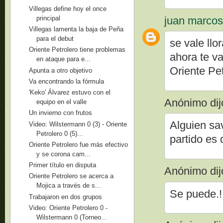
Villegas define hoy el once
juan marco
principal
Villegas lamenta la baja de Peña
para el debut
se vale llor
Oriente Petrolero tiene problemas
ahora te v
en ataque para e...
Oriente Pet
Apunta a otro objetivo
Va encontrando la fórmula
'Keko' Álvarez estuvo con el
Anónimo dijo
equipo en el valle
Un invierno con frutos
Alguien sa
Video: Wilstermann 0 (3) - Oriente
Petrolero 0 (5)...
partido es
Oriente Petrolero fue más efectivo
y se corona cam...
Primer título en disputa
Anónimo dijo
Oriente Petrolero se acerca a
Mojica a través de s...
Se puede.!
Trabajaron en dos grupos
Video: Oriente Petrolero 0 -
Wilstermann 0 (Torneo...