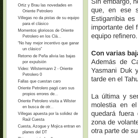
Sin embargo, ho
Ortiz y Brau las novedades en
que, en ese s
Oriente Petrolero
Estigarribia e
Villegas no da pistas de su equipo
para el clásico
importante del 
Momentos gloriosos de Oriente
equipo refinero.
Petrolero en los Clá...
“No hay mejor incentivo que ganar
un clásico”
Con varias baj
Retorno de Peña alivia las bajas
Además de Car
por expulsión
Video: Wilstermann 2 - Oriente
Yasmani Duk y
Petrolero 0
tarde en el Tah
Fallas que cuestan caro
Oriente Petrolero pagó caro sus
propios errores de...
La última y se
Oriente Petrolero visita a Wilster
molestia en el
en busca de otr...
quedará fuera 
Villegas apuesta por la solidez de
Raúl Cuesta
zona de volante
Cuesta, Azogue y Mojica entran en
otra parte de s
planes del DT