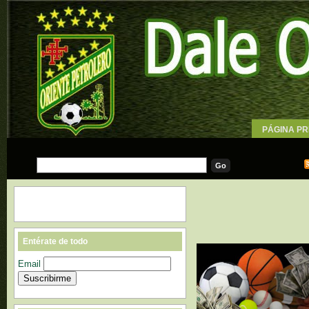
PÁGINA PR
WALLPAPE
Entérate de todo
Email