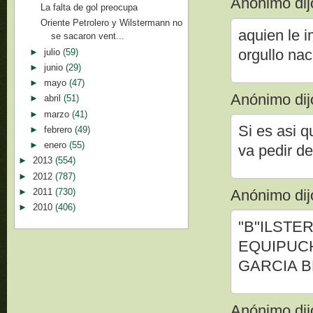
Anónimo dijo
La falta de gol preocupa
Oriente Petrolero y Wilstermann no
aquien le i
se sacaron vent...
orgullo nac
►
julio
(59)
►
junio
(29)
►
mayo
(47)
Anónimo dijo
►
abril
(51)
►
marzo
(41)
Si es asi 
►
febrero
(49)
►
enero
(55)
va pedir d
►
2013
(554)
►
2012
(787)
►
2011
(730)
Anónimo dijo
►
2010
(406)
"B"ILSTE
EQUIPUCH
GARCIA BE
Anónimo dijo