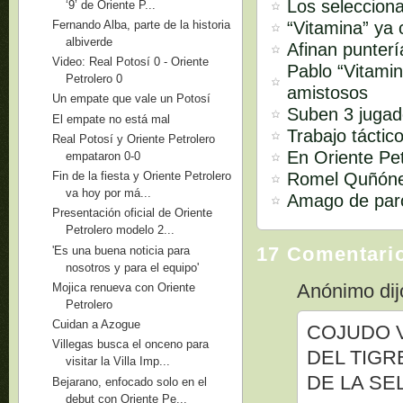
Los seleccion
‘9’ de Oriente P...
“Vitamina” ya 
Fernando Alba, parte de la historia
albiverde
Afinan punterí
Video: Real Potosí 0 - Oriente
Pablo “Vitami
Petrolero 0
amistosos
Un empate que vale un Potosí
Suben 3 jugad
El empate no está mal
Trabajo táctic
Real Potosí y Oriente Petrolero
En Oriente Pe
empataron 0-0
Romel Quñóne
Fin de la fiesta y Oriente Petrolero
va hoy por má...
Amago de paro
Presentación oficial de Oriente
Petrolero modelo 2...
17 Comentari
'Es una buena noticia para
nosotros y para el equipo'
Anónimo dijo
Mojica renueva con Oriente
Petrolero
Cuidan a Azogue
COJUDO V
Villegas busca el onceno para
DEL TIGR
visitar la Villa Imp...
DE LA SE
Bejarano, enfocado solo en el
debut con Oriente Pe...