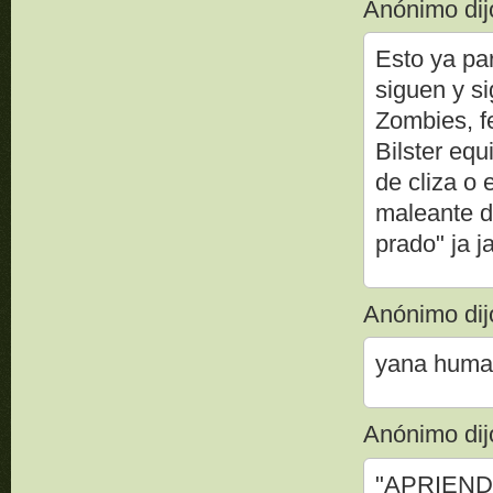
Anónimo dijo
Esto ya pa
siguen y s
Zombies, f
Bilster equ
de cliza o 
maleante de
prado" ja ja 
Anónimo dijo
yana huma 
Anónimo dijo
"APRIEND