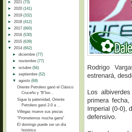
►
2021
(73)
►
2020
(141)
►
2019
(332)
►
2018
(412)
►
2017
(660)
►
2016
(530)
►
2015
(639)
▼
2014
(662)
►
diciembre
(77)
►
noviembre
(77)
Rodrigo Varga
►
octubre
(56)
►
septiembre
(52)
estrenará, desde
▼
agosto
(69)
Oriente Petrolero ganó el Clásico
Los albiverdes
Cruceño y “B”loo...
primera fecha,
Sigue la paternidad, Oriente
Petrolero ganó 2-0 a ...
Imperial (0-0),
Villegas mueve sus piezas
defensivo.
"Prometemos mucha garra"
El domingo puede ser un día
histórico