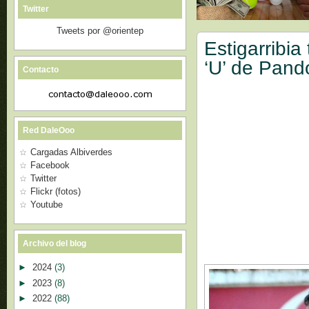
Twitter
Tweets por @orientep
Estigarribi
‘U’ de Pand
Contacto
Red DaleOoo
Cargadas Albiverdes
Facebook
Twitter
Flickr (fotos)
Youtube
Archivo del blog
►
2024
(3)
►
2023
(8)
►
2022
(88)