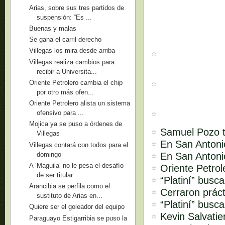
Arias, sobre sus tres partidos de
suspensión: “Es ...
Buenas y malas
Se gana el carril derecho
Villegas los mira desde arriba
Villegas realiza cambios para
recibir a Universita...
Oriente Petrolero cambia el chip
por otro más ofen...
Oriente Petrolero alista un sistema
ofensivo para ...
Mojica ya se puso a órdenes de
Samuel Pozo t
Villegas
En San Antonio
Villegas contará con todos para el
domingo
En San Antoni
A ‘Maguila’ no le pesa el desafío
Oriente Petrol
de ser titular
“Platiní” busc
Arancibia se perfila como el
Cerraron práct
sustituto de Arias en...
“Platiní” busca
Quiere ser el goleador del equipo
Kevin Salvatie
Paraguayo Estigarribia se puso la