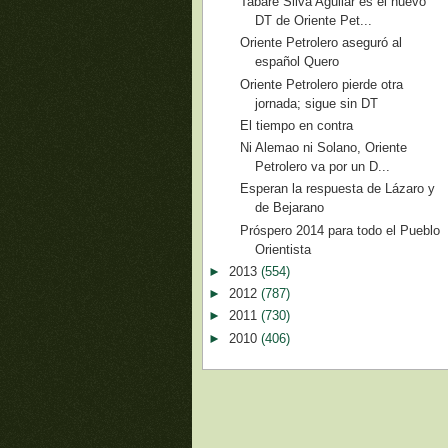
Tabaré Silva Aguilar es el nuevo
DT de Oriente Pet...
Oriente Petrolero aseguró al
español Quero
Oriente Petrolero pierde otra
jornada; sigue sin DT
El tiempo en contra
Ni Alemao ni Solano, Oriente
Petrolero va por un D...
Esperan la respuesta de Lázaro y
de Bejarano
Próspero 2014 para todo el Pueblo
Orientista
►
2013
(554)
►
2012
(787)
►
2011
(730)
►
2010
(406)