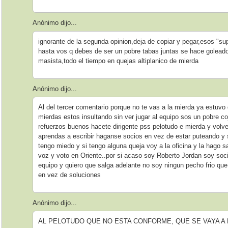
Anónimo dijo...
ignorante de la segunda opinion,deja de copiar y pegar,esos "supe
hasta vos q debes de ser un pobre tabas juntas se hace golea
masista,todo el tiempo en quejas altiplanico de mierda
Anónimo dijo...
Al del tercer comentario porque no te vas a la mierda ya estuvo
mierdas estos insultando sin ver jugar al equipo sos un pobre coj
refuerzos buenos hacete dirigente pss pelotudo e mierda y volv
aprendas a escribir haganse socios en vez de estar puteando 
tengo miedo y si tengo alguna queja voy a la oficina y la hago
voz y voto en Oriente..por si acaso soy Roberto Jordan soy soci
equipo y quiero que salga adelante no soy ningun pecho frio qu
en vez de soluciones
Anónimo dijo...
AL PELOTUDO QUE NO ESTA CONFORME, QUE SE VAYA A 