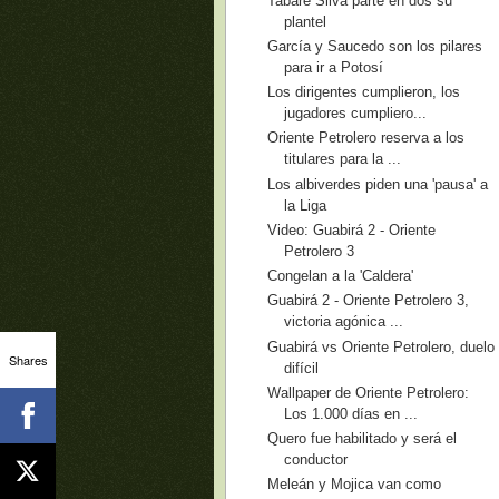
Tabaré Silva parte en dos su
plantel
García y Saucedo son los pilares
para ir a Potosí
Los dirigentes cumplieron, los
jugadores cumpliero...
Oriente Petrolero reserva a los
titulares para la ...
Los albiverdes piden una 'pausa' a
la Liga
Video: Guabirá 2 - Oriente
Petrolero 3
Congelan a la 'Caldera'
Guabirá 2 - Oriente Petrolero 3,
victoria agónica ...
Guabirá vs Oriente Petrolero, duelo
Shares
difícil
Wallpaper de Oriente Petrolero:
Los 1.000 días en ...
Quero fue habilitado y será el
conductor
Meleán y Mojica van como