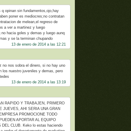
s q opinan sin fundamentos,ojo,hay
 saben poner es mediocres;no contratan
ntratacion de melean,el regreso de
os a ver a martinez y luego
q no hacia goles y demas y luego aunq
 mas y se la terminan chupando
13 de enero de 2014 a las 12:21
 no nos sobra el dinero, si no hay uno
los nuestro juveniles y demas, pero
stedes
13 de enero de 2014 a las 13:19
AN RAPIDO Y TRABAJEN, PRIMERO
 JUEVES, AHI SERIA UNA GRAN
A EMPRESA PROMOCIONE TODO
 PUEDEN APORTAR AL EQUIPO
L CLUB. Keko lo estas haciendo
r a andar el departamento de marketing