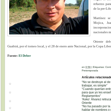
refuerzo par
de la pre-Lib
Martínez s
Mojica, Ju
incorporacio
nacionales m
Oriente de
Guabirá, por el torneo local, y el 28 de enero ante Nacional, por la Copa Libe
Fuente:
El Deber
en
0:56
|
Etiquetas:
Cont
Pretemporada
Artículos relacionad
“No se destruye al de
trabajar, es simple”
“Cuando querían entra
para que yo les enseñ
Reglamentos”
‘Keko’ Álvarez retru
Oriente
“No ha pasado por la
hablar de nombres o 