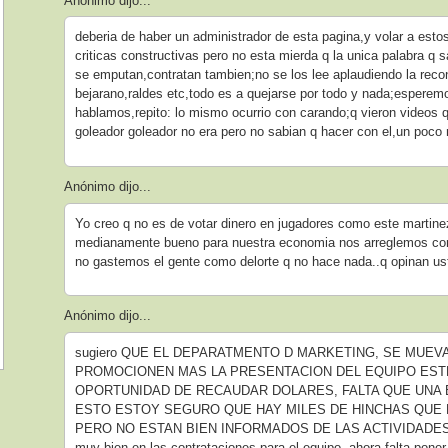
Anónimo dijo...
deberia de haber un administrador de esta pagina,y volar a esto
criticas constructivas pero no esta mierda q la unica palabra q
se emputan,contratan tambien;no se los lee aplaudiendo la reco
bejarano,raldes etc,todo es a quejarse por todo y nada;esperem
hablamos,repito: lo mismo ocurrio con carando;q vieron videos 
goleador goleador no era pero no sabian q hacer con el,un poco
Anónimo dijo...
Yo creo q no es de votar dinero en jugadores como este martinez
medianamente bueno para nuestra economia nos arreglemos con 
no gastemos el gente como delorte q no hace nada..q opinan u
Anónimo dijo...
sugiero QUE EL DEPARATMENTO D MARKETING, SE MUEV
PROMOCIONEN MAS LA PRESENTACION DEL EQUIPO ESTE
OPORTUNIDAD DE RECAUDAR DOLARES, FALTA QUE UN
ESTO ESTOY SEGURO QUE HAY MILES DE HINCHAS QUE
PERO NO ESTAN BIEN INFORMADOS DE LAS ACTIVIDADES DE
muy bien en las contrataciones para el equipo, ahora falta pone