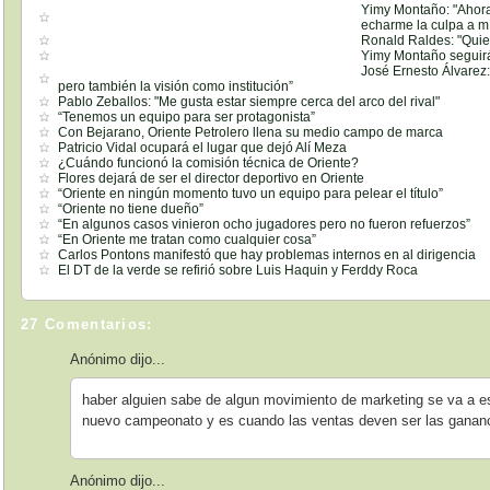
Yimy Montaño: "Ahora
echarme la culpa a m
Ronald Raldes: "Quie
Yimy Montaño seguirá 
José Ernesto Álvarez: 
pero también la visión como institución”
Pablo Zeballos: "Me gusta estar siempre cerca del arco del rival"
“Tenemos un equipo para ser protagonista”
Con Bejarano, Oriente Petrolero llena su medio campo de marca
Patricio Vidal ocupará el lugar que dejó Alí Meza
¿Cuándo funcionó la comisión técnica de Oriente?
Flores dejará de ser el director deportivo en Oriente
“Oriente en ningún momento tuvo un equipo para pelear el título”
“Oriente no tiene dueño”
“En algunos casos vinieron ocho jugadores pero no fueron refuerzos”
“En Oriente me tratan como cualquier cosa”
Carlos Pontons manifestó que hay problemas internos en al dirigencia
El DT de la verde se refirió sobre Luis Haquin y Ferddy Roca
27 Comentarios:
Anónimo dijo...
haber alguien sabe de algun movimiento de marketing se va a 
nuevo campeonato y es cuando las ventas deven ser las gananc
Anónimo dijo...