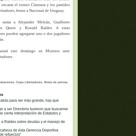
a encarar el torneo Clausura y los partidos
ertadores, frente a Nacional de Uruguay.
e suma a Alejandro Meleán, Gualberto
an Quero y Ronald Raldes. A estas
nes pueden agregarse uno o dos jugadores
ás.
butará este domingo en Montero ante
rtadores
.
rataciones
,
Copa Libertadores
,
Notas de prensa
,
os
 atrás para ser más grande, hay que
r a ser Directorio tuvieron que buscarme
e cierta interpretación de Estatutos y
ca a Raldes sobre deudas y el manejo de
 cabeza de ésta Gerencia Deportiva
de refuerzos”