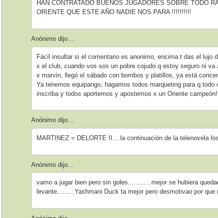
HAN CONTRATADO BUENOS JUGADORES SOBRE TODO RA
ORIENTE QUE ESTE AÑO NADIE NOS PARA !!!!!!!!!!
Anónimo dijo...
Fácil insultar si el comentario es anonimo, encima t das el lujo
x el club, cuando vos sos un pobre cojudo q estoy seguro ni va a
x marvin, llegó el sábado con bombos y platillos, ya está conce
Ya tenemos equipango, hagamos todos marqueting para q todo or
inscriba y todos aportemos y apostemos x un Oriente campeón!
Anónimo dijo...
MARTINEZ = DELORTE II....la continuación de la telenovela los
Anónimo dijo...
vamo a jugar bien pero sin goles............mejor se hubiera qu
levante.........Yashmani Duck ta mejor pero desmotivao por que 