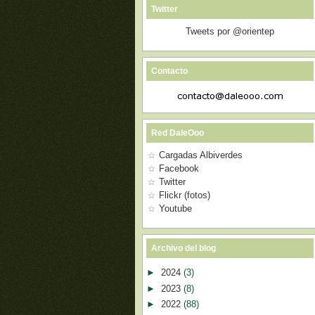
Twitter
Tweets por @orientep
Contacto
Red DaleOoo
Cargadas Albiverdes
Facebook
Twitter
Flickr (fotos)
Youtube
Archivo del blog
►
2024
(3)
►
2023
(8)
►
2022
(88)