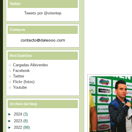
Twitter
Tweets por @orientep
Contacto
Red DaleOoo
Cargadas Albiverdes
Facebook
Twitter
Flickr (fotos)
Youtube
Archivo del blog
►
2024
(3)
►
2023
(8)
►
2022
(88)