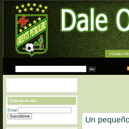
PÁGINA PR
WALLPAPE
Entérate de todo
Email
Un pequeño 