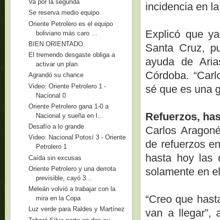
Va por la segunda
incidencia en la
Se reserva medio equipo
Oriente Petrolero es el equipo
Explicó que ya
boliviano más caro ...
BIEN ORIENTADO
Santa Cruz, pu
El tremendo desgaste obliga a
ayuda de Aria
activar un plan
Córdoba. “Carl
Agrandó su chance
Video: Oriente Petrolero 1 -
sé que es una g
Nacional 0
Oriente Petrolero gana 1-0 a
Refuerzos, ha
Nacional y sueña en l...
Desafío a lo grande
Carlos Aragonés
Video: Nacional Potosí 3 - Oriente
de refuerzos en
Petrolero 1
hasta hoy las d
Caída sin excusas
Oriente Petrolero y una derrota
solamente en el
previsible, cayó 3...
Meleán volvió a trabajar con la
“Creo que hasta
mira en la Copa
Luz verde para Raldes y Martínez
van a llegar”,