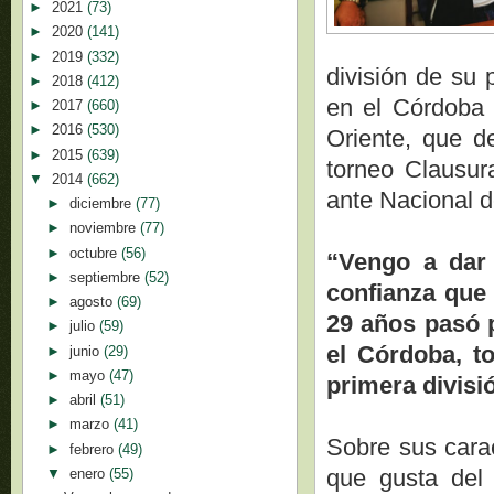
►
2021
(73)
►
2020
(141)
►
2019
(332)
división de su
►
2018
(412)
en el Córdoba 
►
2017
(660)
►
2016
(530)
Oriente, que 
►
2015
(639)
torneo Clausur
▼
2014
(662)
ante Nacional 
►
diciembre
(77)
►
noviembre
(77)
►
octubre
(56)
“Vengo a dar 
►
septiembre
(52)
confianza que 
►
agosto
(69)
29 años pasó 
►
julio
(59)
el Córdoba, 
►
junio
(29)
►
mayo
(47)
primera divisi
►
abril
(51)
►
marzo
(41)
Sobre sus carac
►
febrero
(49)
que gusta del 
▼
enero
(55)