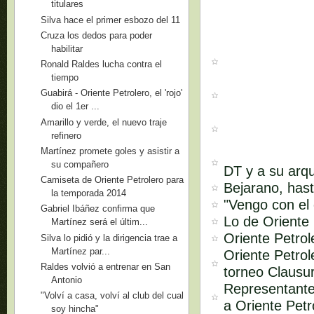
titulares
Silva hace el primer esbozo del 11
Cruza los dedos para poder
habilitar
Ronald Raldes lucha contra el
tiempo
Guabirá - Oriente Petrolero, el 'rojo'
dio el 1er ...
Amarillo y verde, el nuevo traje
refinero
Martínez promete goles y asistir a
su compañero
DT y a su arq
Camiseta de Oriente Petrolero para
Bejarano, hast
la temporada 2014
"Vengo con el 
Gabriel Ibáñez confirma que
Lo de Oriente 
Martínez será el últim...
Oriente Petro
Silva lo pidió y la dirigencia trae a
Martínez par...
Oriente Petrol
Raldes volvió a entrenar en San
torneo Clausu
Antonio
Representante
"Volví a casa, volví al club del cual
a Oriente Petr
soy hincha"