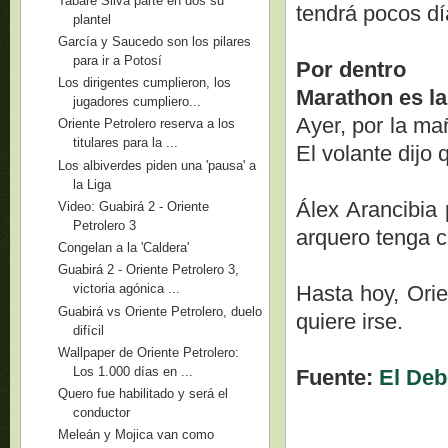
Tabaré Silva parte en dos su
tendrá pocos dí
plantel
García y Saucedo son los pilares
para ir a Potosí
Por dentro
Los dirigentes cumplieron, los
Marathon es la
jugadores cumpliero...
Ayer, por la ma
Oriente Petrolero reserva a los
titulares para la ...
El volante dijo 
Los albiverdes piden una 'pausa' a
la Liga
Álex Arancibia 
Video: Guabirá 2 - Oriente
Petrolero 3
arquero tenga c
Congelan a la 'Caldera'
Guabirá 2 - Oriente Petrolero 3,
Hasta hoy, Orie
victoria agónica ...
Guabirá vs Oriente Petrolero, duelo
quiere irse.
difícil
Wallpaper de Oriente Petrolero:
Los 1.000 días en ...
Fuente:
El Deb
Quero fue habilitado y será el
conductor
Meleán y Mojica van como