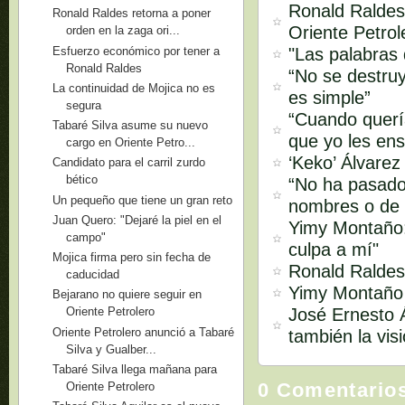
Ronald Raldes
Ronald Raldes retorna a poner
Oriente Petrol
orden en la zaga ori...
Esfuerzo económico por tener a
"Las palabras
Ronald Raldes
“No se destruy
La continuidad de Mojica no es
es simple”
segura
“Cuando quería
Tabaré Silva asume su nuevo
que yo les ens
cargo en Oriente Petro...
‘Keko’ Álvarez
Candidato para el carril zurdo
bético
“No ha pasado
Un pequeño que tiene un gran reto
nombres o de 
Juan Quero: "Dejaré la piel en el
Yimy Montaño:
campo"
culpa a mí"
Mojica firma pero sin fecha de
Ronald Raldes:
caducidad
Yimy Montaño s
Bejarano no quiere seguir en
José Ernesto Á
Oriente Petrolero
Oriente Petrolero anunció a Tabaré
también la vis
Silva y Gualber...
Tabaré Silva llega mañana para
0 Comentario
Oriente Petrolero