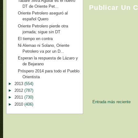
Tabaré Silva Aguilar es el nuevo
Publicar Un 
DT de Oriente Pet...
Oriente Petrolero aseguró al
español Quero
Oriente Petrolero pierde otra
jornada; sigue sin DT
El tiempo en contra
Ni Alemao ni Solano, Oriente
Petrolero va por un D...
Esperan la respuesta de Lázaro y
de Bejarano
Próspero 2014 para todo el Pueblo
Orientista
►
2013
(554)
►
2012
(787)
►
2011
(730)
Entrada más reciente
►
2010
(406)